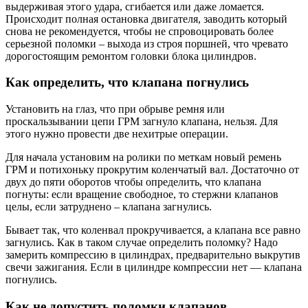
выдерживая этого удара, сгибается или даже ломается.
Происходит полная остановка двигателя, заводить который
снова не рекомендуется, чтобы не спровоцировать более
серьезной поломки – выхода из строя поршней, что чревато
дорогостоящим ремонтом головки блока цилиндров.
Как определить, что клапана погнулись
Установить на глаз, что при обрыве ремня или
проскальзывании цепи ГРМ загнуло клапана, нельзя. Для
этого нужно провести две нехитрые операции.
Для начала установим на ролики по меткам новый ремень
ГРМ и потихоньку прокрутим коленчатый вал. Достаточно от
двух до пяти оборотов чтобы определить, что клапана
погнуты: если вращение свободное, то стержни клапанов
целы, если затруднено – клапана загнулись.
Бывает так, что коленвал прокручивается, а клапана все равно
загнулись. Как в таком случае определить поломку? Надо
замерить компрессию в цилиндрах, предварительно выкрутив
свечи зажигания. Если в цилиндре компрессии нет — клапана
погнулись.
Как не допустить поломки клапанов