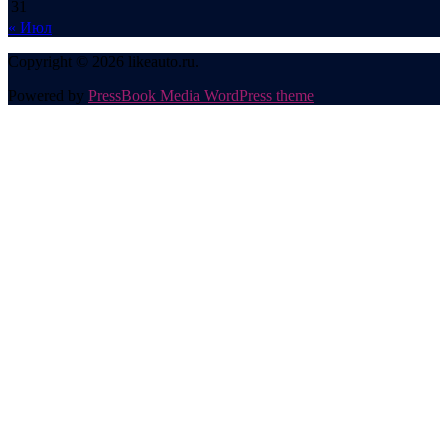
31
« Июл
Copyright © 2026 likeauto.ru.
Powered by
PressBook Media WordPress theme