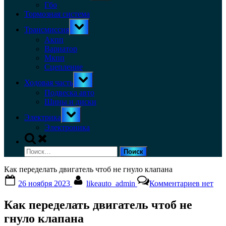
menu
Гбо
Тормозная система
Toggle
Трансмиссия
sub-
menu
Акпп
Вариатор
Мкпп
Сцепление
Toggle
Ходовая часть
sub-
menu
Подвеска авто
Шины и диски
Toggle
Электрика
sub-
menu
Электроника
Toggle
search
Найти:
form
Как переделать двигатель чтоб не гнуло клапана
Posted
By
к
26 ноября 2023
likeauto_admin
Комментариев
нет
on
записи
Как
Как переделать двигатель чтоб не
передел
двигате
гнуло клапана
чтоб