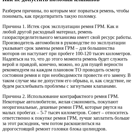
Разберем причины, по которым мог порваться ремень, чтобы
понимать, как предотвратить такую поломку.
Причина 1. Истек срок эксплуатации ремня ГРМ. Как и
любой другой расходный материал, ремень
газораспределительного механизма имеет свой ресурс работы.
Производитель автомобиля в руководстве по эксплуатации
указывает срок замены ремня ГРМ – для большинства
моторов он наступает при пробеге 100-120 тысяч километров.
Надеяться на то, что до этого момента ремень будет служить
верой и правдой, конечно, можно, но для пущей верности
рекомендуем на каждом плановом ТО проводить осмотр
состояния ремня и при необходимости провести его замену. В
таком случае мы не допустим его обрыва, и, как следствие, не
будем расхлебывать проблемы с загнутыми клапанами.
Причина 2. Использование контрафактного ремня ГРМ.
Некоторые автолюбители, желая сэкономить, покупают
неоригинальные, дешевые ремни ГРМ, которые рвутся на
малых пробегах – 5-7 тысяч километров. Совет – относитесь
ответственно к покупке ремня ГРМ, лучше заплатить больше
за этот расходник, чем потом раскошелиться на
дорогостоящий ремонт головки блока цилиндров.