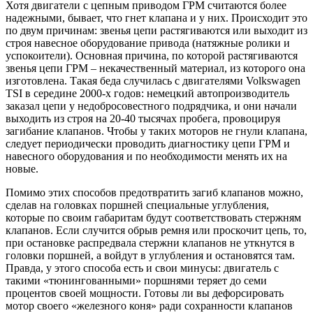
Хотя двигатели с цепным приводом ГРМ считаются более
надежными, бывает, что гнет клапана и у них. Происходит это
по двум причинам: звенья цепи растягиваются или выходит из
строя навесное оборудование привода (натяжные ролики и
успокоители). Основная причина, по которой растягиваются
звенья цепи ГРМ – некачественный материал, из которого она
изготовлена. Такая беда случилась с двигателями Volkswagen
TSI в середине 2000-х годов: немецкий автопроизводитель
заказал цепи у недобросовестного подрядчика, и они начали
выходить из строя на 20-40 тысячах пробега, провоцируя
загибание клапанов. Чтобы у таких моторов не гнули клапана,
следует периодически проводить диагностику цепи ГРМ и
навесного оборудования и по необходимости менять их на
новые.
Помимо этих способов предотвратить загиб клапанов можно,
сделав на головках поршней специальные углубления,
которые по своим габаритам будут соответствовать стержням
клапанов. Если случится обрыв ремня или проскочит цепь, то,
при остановке распредвала стержни клапанов не уткнутся в
головки поршней, а войдут в углубления и остановятся там.
Правда, у этого способа есть и свои минусы: двигатель с
такими «тюнингованными» поршнями теряет до семи
процентов своей мощности. Готовы ли вы дефорсировать
мотор своего «железного коня» ради сохранности клапанов