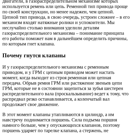
двигатели, в газораспределительном механизме которых
используется ремень или цепь. Ременной тип привода проще
по своей конструкции, но менее надежен, чем цепной.
Цепной тип привода, в свою очередь, устроен сложнее – в его
механизм входят натяжные ролики и успокоители. Мы
неслучайно столько внимания уделили деталям
газораспределительного механизма – понимание принципа
его работы поможет нам в дальнейшем определить причины,
по которым гнет клапана.
Почему гнутся клапаны
И у газораспределительного механизма с ременным
приводом, и у ГРМ с цепным приводом может настать
момент, когда выходит из строя ременная или цепная
передача. Обрыв ремня ГРМ или растяжение звеньев цепи
ГРМ, которые не в состоянии зацепиться за зубья шестерен
распределительного вала (проскальзывание) ведет к тому, что
распредвал резко останавливается, а коленчатый вал
продолжает свое движение.
В этот момент клапаны утапливаются в цилиндр, а им
навстречу поднимается поршень. Сила подъема поршня
намного больше, чем у опускающихся клапанов, поэтому
поршень ударяет по тарелке клапана, а стержень, не