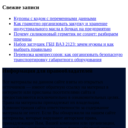
Свежие записи
Купоны c кодом с переменными данными
Как грамотно организовать закупку и хранение
индустриального масла в бочках на предприятии
Почему силиконовый герметик не сохнет: разбираем
причины
Набор заглушек ГБЦ ВАЗ 2123: зачем нужны и как
выбрать правильно
Перевозка компрессоров: как организовать безопасную
транспортировку габаритного оборудования
Информация для правообладателей
Все материалы на данном сайте взяты из открытых
источников — имеют обратную ссылку на материал в
интернете или присланы посетителями сайта и
предоставляются исключительно в ознакомительных целях.
Права на материалы принадлежат их владельцам.
Администрация сайта ответственности за содержание
материала не несет. Если Вы обнаружили на нашем сайте
материалы, которые нарушают авторские права,
принадлежащие Вам, Вашей компании или организации,