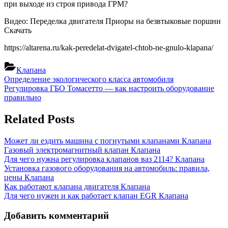
при выходе из строя привода ГРМ?
Видео: Переделка двигателя Приоры на безвтыковые поршни
Скачать
https://altarena.ru/kak-peredelat-dvigatel-chtob-ne-gnulo-klapana/
Клапана
Навигация
Previous
Определение экологического класса автомобиля
Post:
Next
Регулировка ГБО Томасетто — как настроить оборудование
по
Post:
правильно
записям
Related Posts
Может ли ездить машина с погнутыми клапанами
Клапана
Газовый электромагнитный клапан
Клапана
Для чего нужна регулировка клапанов ваз 2114?
Клапана
Установка газового оборудования на автомобиль: правила,
цены
Клапана
Как работают клапана двигателя
Клапана
Для чего нужен и как работает клапан EGR
Клапана
Добавить комментарий