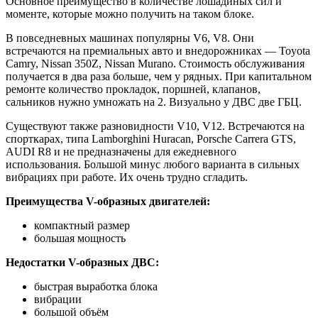
Основное преимущество в количестве лошадиных сил и
моменте, которые можно получить на таком блоке.
В повседневных машинах популярны V6, V8. Они
встречаются на премиальных авто и внедорожниках — Toyota
Camry, Nissan 350Z, Nissan Murano. Стоимость обслуживания
получается в два раза больше, чем у рядных. При капитальном
ремонте количество прокладок, поршней, клапанов,
сальников нужно умножать на 2. Визуально у ДВС две ГБЦ.
Существуют также разновидности V10, V12. Встречаются на
спорткарах, типа Lamborghini Huracan, Porsche Carrera GTS,
AUDI R8 и не предназначены для ежедневного
использования. Большой минус любого варианта в сильных
вибрациях при работе. Их очень трудно сгладить.
Преимущества
V-образных двигателей:
компактный размер
большая мощность
Недостатки
V-образных
ДВС:
быстрая выработка блока
вибрации
большой объём