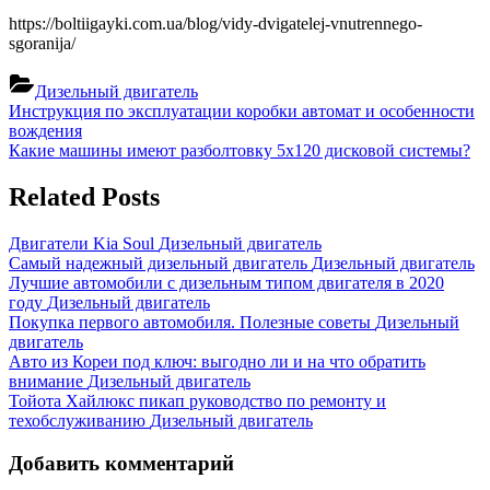
https://boltiigayki.com.ua/blog/vidy-dvigatelej-vnutrennego-
sgoranija/
Дизельный двигатель
Навигация
Previous
Инструкция по эксплуатации коробки автомат и особенности
Post:
вождения
по
Next
Какие машины имеют разболтовку 5х120 дисковой системы?
записям
Post:
Related Posts
Двигатели Kia Soul
Дизельный двигатель
Самый надежный дизельный двигатель
Дизельный двигатель
Лучшие автомобили с дизельным типом двигателя в 2020
году
Дизельный двигатель
Покупка первого автомобиля. Полезные советы
Дизельный
двигатель
Авто из Кореи под ключ: выгодно ли и на что обратить
внимание
Дизельный двигатель
Тойота Хайлюкс пикап руководство по ремонту и
техобслуживанию
Дизельный двигатель
Добавить комментарий