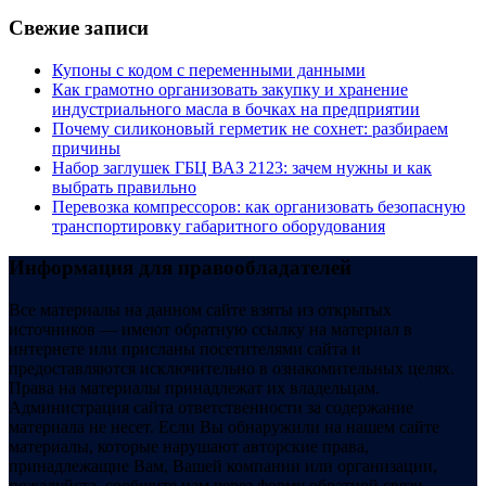
Свежие записи
Купоны c кодом с переменными данными
Как грамотно организовать закупку и хранение
индустриального масла в бочках на предприятии
Почему силиконовый герметик не сохнет: разбираем
причины
Набор заглушек ГБЦ ВАЗ 2123: зачем нужны и как
выбрать правильно
Перевозка компрессоров: как организовать безопасную
транспортировку габаритного оборудования
Информация для правообладателей
Все материалы на данном сайте взяты из открытых
источников — имеют обратную ссылку на материал в
интернете или присланы посетителями сайта и
предоставляются исключительно в ознакомительных целях.
Права на материалы принадлежат их владельцам.
Администрация сайта ответственности за содержание
материала не несет. Если Вы обнаружили на нашем сайте
материалы, которые нарушают авторские права,
принадлежащие Вам, Вашей компании или организации,
пожалуйста, сообщите нам через форму обратной связи.