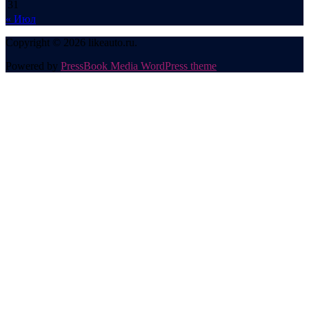
31
« Июл
Copyright © 2026 likeauto.ru.
Powered by
PressBook Media WordPress theme