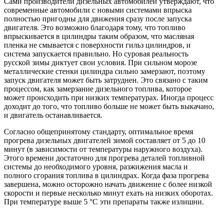
Сами производители дизельных автомобилей утверждают, что
современные автомобили с новыми системами впрыска
полностью пригодны для движения сразу после запуска
двигателя. Это возможно благодаря тому, что топливо
впрыскивается в цилиндры таким образом, что масляная
пленка не смывается с поверхности гильз цилиндров, и
система запускается правильно. Но суровая реальность
русской зимы диктует свои условия. При сильном морозе
металлические стенки цилиндра сильно замерзают, поэтому
запуск двигателя может быть затруднен. Это связано с таким
процессом, как замерзание дизельного топлива, которое
может происходить при низких температурах. Иногда процесс
доходит до того, что топливо больше не может быть выкачано,
и двигатель останавливается.
Согласно общепринятому стандарту, оптимальное время
прогрева дизельных двигателей зимой составляет от 5 до 10
минут (в зависимости от температуры наружного воздуха).
Этого времени достаточно для прогрева деталей топливной
системы до необходимого уровня, разжижения масла и
полного сгорания топлива в цилиндрах. Когда фаза прогрева
завершена, можно осторожно начать движение с более низкой
скорости и первые несколько минут ехать на низких оборотах.
При температуре выше 5 °C эти препараты также излишни.