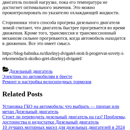
двигатель полной нагрузке, пока его температура не
достигнет оптимального значения. Это можно
проконтролировать по указателю охлаждающей жидкости.
Сторонники этого способа прогрева дизельного двигателя
зимой считают, что двигатель быстрее прогревается во время
движения. Кроме того, трансмиссия и трансмиссионный
механизм сильнее прогреваются, когда автомобиль находится
в движении. Все это имеет смысл.
https://blog-babnika.ru/dizelnyj-dvigatel-stoit-li-progrevat-sovety-i-
rekomendacii-skolko-gret-dizelnyj-dvigatel/
Дизельный двигатель
Навигация
Previous
Электрик по автомобилям в бресте
Post:
Next
Ремонт и настройка велосипедных тормозов
по
Post:
записям
Related Posts
Установка ГБО на автомобиль: что выбрать — пропан или
метан
Дизельный двигатель
Стоит ли переводить дизельный двигатель на газ? Проблемы,
достоинства и недостатки
Дизельный двигатель
10 лучших моторных масел для дизельных двигателей в 2024