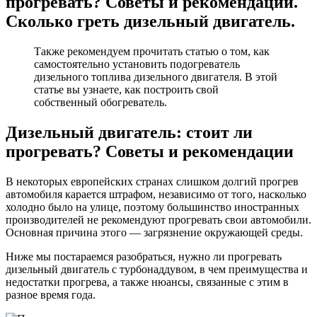
прогревать? Советы и рекомендации.
ли
Сколько греть дизельный двигатель.
прогрева
Советы
и
Также рекомендуем прочитать статью о том, как
рекомен
самостоятельно установить подогреватель
Сколько
дизельного топлива дизельного двигателя. В этой
греть
статье вы узнаете, как построить свой
дизельн
собственный обогреватель.
двигател
Дизельный двигатель: стоит ли
прогревать? Советы и рекомендации
В некоторых европейских странах слишком долгий прогрев
автомобиля карается штрафом, независимо от того, насколько
холодно было на улице, поэтому большинство иностранных
производителей не рекомендуют прогревать свои автомобили.
Основная причина этого — загрязнение окружающей среды.
Ниже мы постараемся разобраться, нужно ли прогревать
дизельный двигатель с турбонаддувом, в чем преимущества и
недостатки прогрева, а также нюансы, связанные с этим в
разное время года.