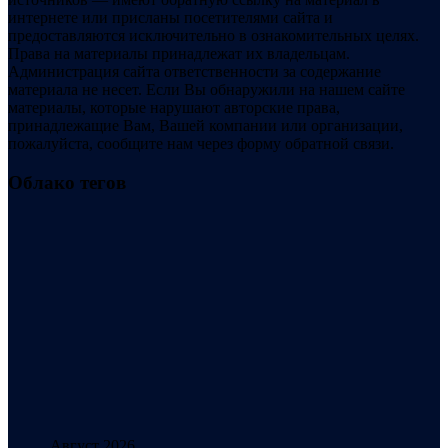
интернете или присланы посетителями сайта и
предоставляются исключительно в ознакомительных целях.
Права на материалы принадлежат их владельцам.
Администрация сайта ответственности за содержание
материала не несет. Если Вы обнаружили на нашем сайте
материалы, которые нарушают авторские права,
принадлежащие Вам, Вашей компании или организации,
пожалуйста, сообщите нам через форму обратной связи.
Облако тегов
Август 2026