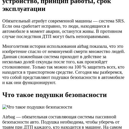
устройство, принцип работы, срок
автомоби
эксплуатации
устройст
принцип
работы,
Обязательный атрибут современной машины — система SRS.
срок
Если она сработает исправно, то люди, находящиеся в
эксплуа
автомобиле в момент аварии, останутся живы. В противном
случае последствия ДТП могут быть непоправимыми.
Многолетняя история использования airbag показала, что это
изобретение спасло от неминуемой смерти множество людей.
Данная сложнейшая система приходит в действие за
несколько долей секунды после того, как произойдет
столкновение. Только так можно на 100 % защитить всех, кто
находится в транспортном средстве. Сегодня мы разберемся,
что собой представляют подушки безопасности в автомобиле
и как они функционируют.
Что такое подушки безопасности
Airbag — обязательная составляющая системы пассивной
безопасности авто. Подушка необходима, чтобы уберечь от
травм при ДТП каждого, кто находится в машине. На самом