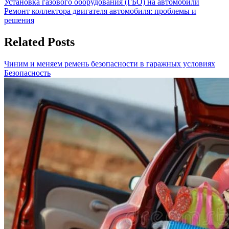
Навигация
Previous
Установка газового оборудования (ГБО) на автомобили
Post:
Next
Ремонт коллектора двигателя автомобиля: проблемы и
по
Post:
решения
записям
Related Posts
Чиним и меняем ремень безопасности в гаражных условиях
Безопасность