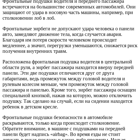
Фронтальные подушки водителя и переднего пассажира
встречаются на большинстве современных автомобилей. Они
защищают от удара в носовую часть машины, например, при
столкновении лоб в лоб.
Фронтальные эирбеги не допускают удара человека о панели
авто, замедляют движение тела, когда случается авария.
Благодаря им потеря скорости человеком происходит
медленнее, а значит, перегрузки уменьшаются, снижается риск
получения внутренних травм.
Расположена фронтальная подушка водителя в центральной
области руля, а эирбег пассажира находится вверху передней
панели. Эти две подушки отличаются друг от друга
габаритами, ведь промежуток между головой водителя и
рулевым колесом меньше, чем промежуток между головой
пассажира и панелью. Кроме того, эирбег пассажира оснащен
специальной кнопкой, нажав на которую, можно отключить
подушку. Так сделано на случай, если на сидении находится
ребенок в детском кресле.
Фронтальные подушки безопасности в автомобиле
раскрываются, только когда происходит столкновение.
Обратите внимание, в машине с подушками на передней
панели будет надпись «airbag». Во время езды не стоит
держать в руках поклажу и какие-либо предметы. Нельзя