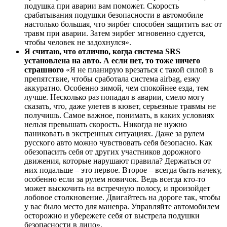
подушка при аварии вам поможет. Скорость
срабатывания подушки безопасности в автомобиле
настолько большая, что эирбег способен защитить вас от
травм при аварии. Затем эирбег мгновенно сдуется,
чтобы человек не задохнулся».
Я считаю, что отлично, когда система SRS
установлена на авто. А если нет, то тоже ничего
страшного
«Я не планирую врезаться с такой силой в
препятствие, чтобы сработала система airbag, езжу
аккуратно. Особенно зимой, чем спокойнее езда, тем
лучше. Несколько раз попадал в аварии, смело могу
сказать, что, даже улетев в кювет, серьезные травмы не
получишь. Самое важное, понимать, в каких условиях
нельзя превышать скорость. Никогда не нужно
паниковать в экстренных ситуациях. Даже за рулем
русского авто можно чувствовать себя безопасно. Как
обезопасить себя от других участников дорожного
движения, которые нарушают правила? Держаться от
них подальше – это первое. Второе – всегда быть начеку,
особенно если за рулем новичок. Ведь всегда кто-то
может выскочить на встречную полосу, и произойдет
лобовое столкновение. Двигайтесь на дороге так, чтобы
у вас было место для маневра. Управляйте автомобилем
осторожно и убережете себя от выстрела подушки
безопасности в лицо».