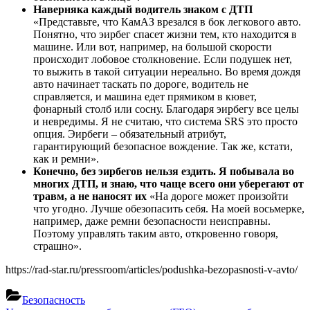
Наверняка каждый водитель знаком с ДТП
«Представьте, что КамАЗ врезался в бок легкового авто.
Понятно, что эирбег спасет жизни тем, кто находится в
машине. Или вот, например, на большой скорости
происходит лобовое столкновение. Если подушек нет,
то выжить в такой ситуации нереально. Во время дождя
авто начинает таскать по дороге, водитель не
справляется, и машина едет прямиком в кювет,
фонарный столб или сосну. Благодаря эирбегу все целы
и невредимы. Я не считаю, что система SRS это просто
опция. Эирбеги – обязательный атрибут,
гарантирующий безопасное вождение. Так же, кстати,
как и ремни».
Конечно, без эирбегов нельзя ездить. Я побывала во
многих ДТП, и знаю, что чаще всего они уберегают от
травм, а не наносят их
«На дороге может произойти
что угодно. Лучше обезопасить себя. На моей восьмерке,
например, даже ремни безопасности неисправны.
Поэтому управлять таким авто, откровенно говоря,
страшно».
https://rad-star.ru/pressroom/articles/podushka-bezopasnosti-v-avto/
Безопасность