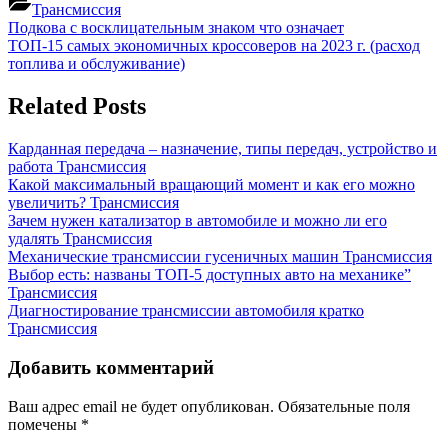
Трансмиссия
Навигация
Previous
Подкова с восклицательным знаком что означает
Post:
Next
ТОП-15 самых экономичных кроссоверов на 2023 г. (расход
по
Post:
топлива и обслуживание)
записям
Related Posts
Карданная передача – назначение, типы передач, устройство и
работа
Трансмиссия
Какой максимальный вращающий момент и как его можно
увеличить?
Трансмиссия
Зачем нужен катализатор в автомобиле и можно ли его
удалять
Трансмиссия
Механические трансмиссии гусеничных машин
Трансмиссия
Выбор есть: названы ТОП-5 доступных авто на механике”
Трансмиссия
Диагностирование трансмиссии автомобиля кратко
Трансмиссия
Добавить комментарий
Ваш адрес email не будет опубликован.
Обязательные поля
помечены
*