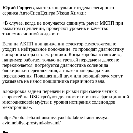
Юрий Гордеев
, мастер-консультант отдела слесарного
сервиса АвтоСпецЦентра Nissan Химки:
«В случае, когда не получается сдвинуть рычаг МКПП при
выжатом сцеплении, проверяют уровень и качество
трансмиссионной жидкости.
Если на АКПП при движении селектор самостоятельно
уходит в нейтральное положение, то проводят диагностику
синхронизатора и электроники. Когда коробка «зависает»,
например работает только на третьей передаче и далее не
переключается, потребуется диагностика соленоида
блокировки переключения, а также проверка датчика
переключения. Повышенный шум или воющий звук могут
указывать на износ подшипника первичного вала.
Блокировка задней передачи и рывки при смене четных
скоростей на DSG требуют диагностики износа фрикционной
многодисковой муфты и уровня истирания соленоидов
мехатроника».
https://motor-teh.ru/transmissiya/chto-takoe-transmissiya-
avtomobilya-prostymi-slovami/