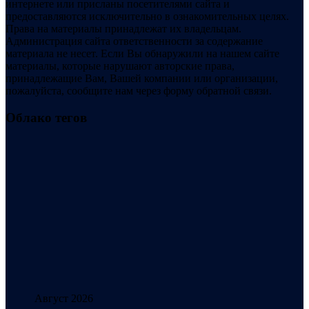
интернете или присланы посетителями сайта и
предоставляются исключительно в ознакомительных целях.
Права на материалы принадлежат их владельцам.
Администрация сайта ответственности за содержание
материала не несет. Если Вы обнаружили на нашем сайте
материалы, которые нарушают авторские права,
принадлежащие Вам, Вашей компании или организации,
пожалуйста, сообщите нам через форму обратной связи.
Облако тегов
Август 2026