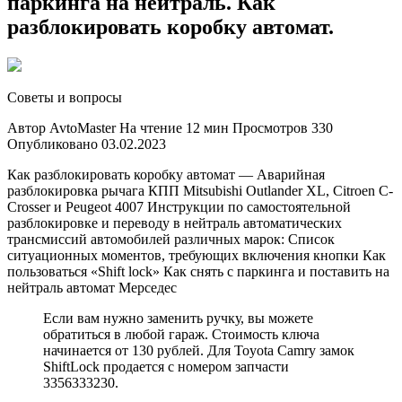
паркинга на нейтраль. Как
с
разблокировать коробку автомат.
парки
на
нейтра
Как
разбл
Советы и вопросы
короб
автома
Автор AvtoMaster На чтение 12 мин Просмотров 330
Опубликовано 03.02.2023
Как разблокировать коробку автомат — Аварийная
разблокировка рычага КПП Mitsubishi Outlander XL, Citroen C-
Crosser и Peugeot 4007 Инструкции по самостоятельной
разблокировке и переводу в нейтраль автоматических
трансмиссий автомобилей различных марок: Список
ситуационных моментов, требующих включения кнопки Как
пользоваться «Shift lock» Как снять с паркинга и поставить на
нейтраль автомат Мерседес
Если вам нужно заменить ручку, вы можете
обратиться в любой гараж. Стоимость ключа
начинается от 130 рублей. Для Toyota Camry замок
ShiftLock продается с номером запчасти
3356333230.