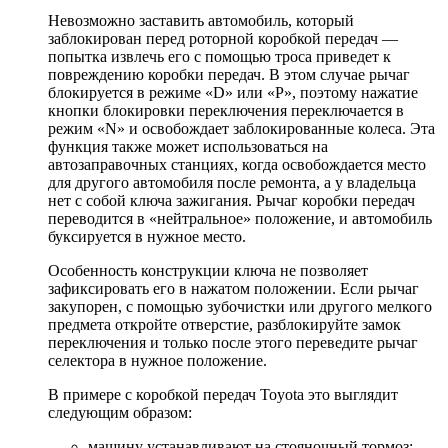
Невозможно заставить автомобиль, который
заблокирован перед роторной коробкой передач —
попытка извлечь его с помощью троса приведет к
повреждению коробки передач. В этом случае рычаг
блокируется в режиме «D» или «P», поэтому нажатие
кнопки блокировки переключения переключается в
режим «N» и освобождает заблокированные колеса. Эта
функция также может использоваться на
автозаправочных станциях, когда освобождается место
для другого автомобиля после ремонта, а у владельца
нет с собой ключа зажигания. Рычаг коробки передач
переводится в «нейтральное» положение, и автомобиль
буксируется в нужное место.
Особенность конструкции ключа не позволяет
зафиксировать его в нажатом положении. Если рычаг
закупорен, с помощью зубочистки или другого мелкого
предмета откройте отверстие, разблокируйте замок
переключения и только после этого переведите рычаг
селектора в нужное положение.
В примере с коробкой передач Toyota это выглядит
следующим образом:
машину устанавливают на стояночный тормоз;