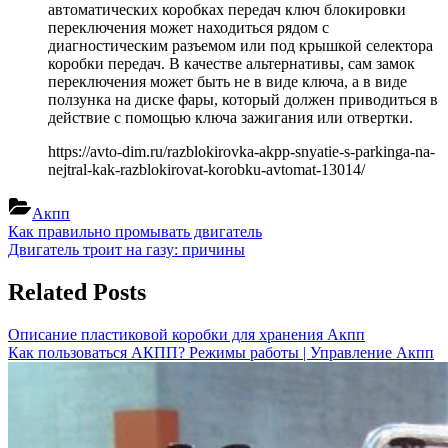
автоматических коробках передач ключ блокировки
переключения может находиться рядом с
диагностическим разъемом или под крышкой селектора
коробки передач. В качестве альтернативы, сам замок
переключения может быть не в виде ключа, а в виде
ползунка на диске фары, который должен приводиться в
действие с помощью ключа зажигания или отвертки.
https://avto-dim.ru/razblokirovka-akpp-snyatie-s-parkinga-na-
nejtral-kak-razblokirovat-korobku-avtomat-13014/
Акпп
Навигация
Previous
Как правильно промывать двигатель
Post:
Next
Двигатель троит на газу: причины
по
Post:
записям
Related Posts
Описание пластиковой коробки для хранения
Акпп
Как пользоваться АКПП? Режимы работы | Управление
Акпп