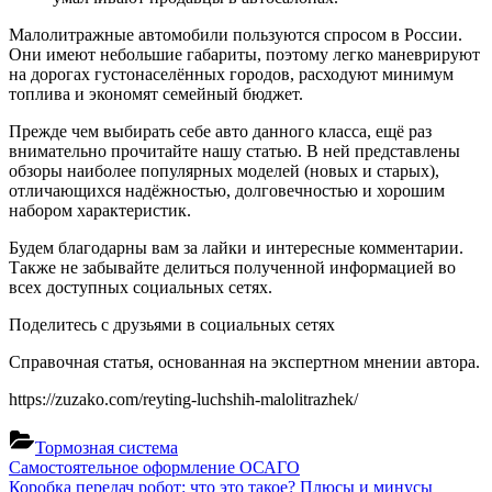
Малолитражные автомобили пользуются спросом в России.
Они имеют небольшие габариты, поэтому легко маневрируют
на дорогах густонаселённых городов, расходуют минимум
топлива и экономят семейный бюджет.
Прежде чем выбирать себе авто данного класса, ещё раз
внимательно прочитайте нашу статью. В ней представлены
обзоры наиболее популярных моделей (новых и старых),
отличающихся надёжностью, долговечностью и хорошим
набором характеристик.
Будем благодарны вам за лайки и интересные комментарии.
Также не забывайте делиться полученной информацией во
всех доступных социальных сетях.
Поделитесь с друзьями в социальных сетях
Справочная статья, основанная на экспертном мнении автора.
https://zuzako.com/reyting-luchshih-malolitrazhek/
Тормозная система
Навигация
Previous
Самостоятельное оформление ОСАГО
Post:
Next
Коробка передач робот: что это такое? Плюсы и минусы