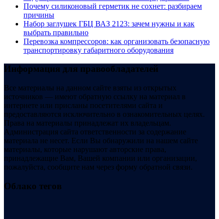
Почему силиконовый герметик не сохнет: разбираем
причины
Набор заглушек ГБЦ ВАЗ 2123: зачем нужны и как
выбрать правильно
Перевозка компрессоров: как организовать безопасную
транспортировку габаритного оборудования
Информация для правообладателей
Все материалы на данном сайте взяты из открытых
источников — имеют обратную ссылку на материал в
интернете или присланы посетителями сайта и
предоставляются исключительно в ознакомительных целях.
Права на материалы принадлежат их владельцам.
Администрация сайта ответственности за содержание
материала не несет. Если Вы обнаружили на нашем сайте
материалы, которые нарушают авторские права,
принадлежащие Вам, Вашей компании или организации,
пожалуйста, сообщите нам через форму обратной связи.
Облако тегов