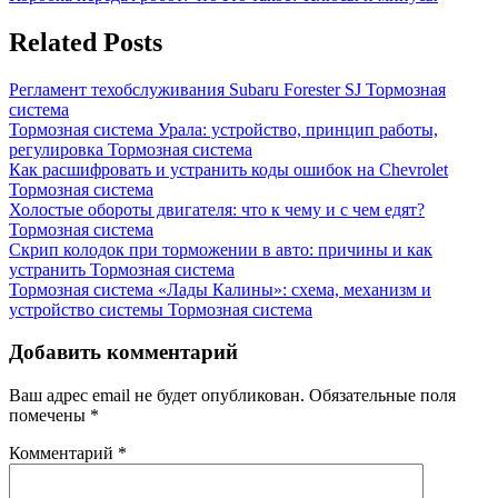
по
Post:
записям
Related Posts
Регламент техобслуживания Subaru Forester SJ
Тормозная
система
Тормозная система Урала: устройство, принцип работы,
регулировка
Тормозная система
Как расшифровать и устранить коды ошибок на Chevrolet
Тормозная система
Холостые обороты двигателя: что к чему и с чем едят?
Тормозная система
Скрип колодок при торможении в авто: причины и как
устранить
Тормозная система
Тормозная система «Лады Калины»: схема, механизм и
устройство системы
Тормозная система
Добавить комментарий
Ваш адрес email не будет опубликован.
Обязательные поля
помечены
*
Комментарий
*