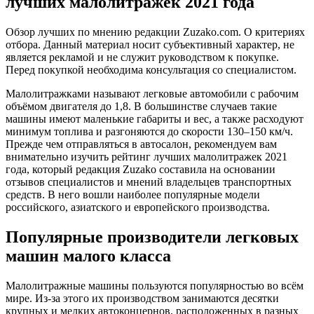
лучших малолитражек 2021 года
значит
плохо:
Обзор лучших по мнению редакции Zuzako.com. О критериях
рейтинг
отбора. Данный материал носит субъективный характер, не
лучших
является рекламой и не служит руководством к покупке.
малолит
Перед покупкой необходима консультация со специалистом.
2021
года
Малолитражками называют легковые автомобили с рабочим
объёмом двигателя до 1,8. В большинстве случаев такие
машины имеют маленькие габариты и вес, а также расходуют
минимум топлива и разгоняются до скорости 130–150 км/ч.
Прежде чем отправляться в автосалон, рекомендуем вам
внимательно изучить рейтинг лучших малолитражек 2021
года, который редакция Zuzako составила на основании
отзывов специалистов и мнений владельцев транспортных
средств. В него вошли наиболее популярные модели
российского, азиатского и европейского производства.
Популярные производители легковых
машин малого класса
Малолитражные машины пользуются популярностью во всём
мире. Из-за этого их производством занимаются десятки
крупных и мелких автоконцернов, расположенных в разных