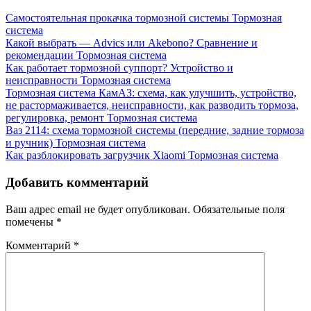
Самостоятельная прокачка тормозной системы
Тормозная
система
Какой выбрать — Advics или Akebono? Сравнение и
рекомендации
Тормозная система
Как работает тормозной суппорт? Устройство и
неисправности
Тормозная система
Тормозная система КамАЗ: схема, как улучшить, устройство,
не растормаживается, неисправности, как разводить тормоза,
регулировка, ремонт
Тормозная система
Ваз 2114: схема тормозной системы (передние, задние тормоза
и ручник)
Тормозная система
Как разблокировать загрузчик Xiaomi
Тормозная система
Добавить комментарий
Ваш адрес email не будет опубликован.
Обязательные поля
помечены
*
Комментарий
*