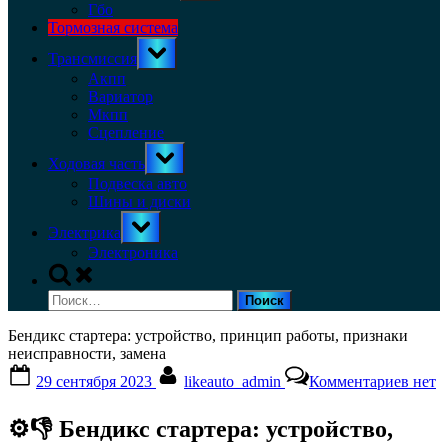
menu
Гбо
Тормозная система
Toggle
Трансмиссия
sub-
menu
Акпп
Вариатор
Мкпп
Сцепление
Toggle
Ходовая часть
sub-
menu
Подвеска авто
Шины и диски
Toggle
Электрика
sub-
menu
Электроника
Toggle
search
Найти:
form
Бендикс стартера: устройство, принцип работы, признаки
неисправности, замена
Posted
By
к
29 сентября 2023
likeauto_admin
Комментариев
нет
on
запис
Бенд
⚙️👎 Бендикс стартера: устройство,
старт
устро