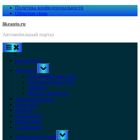
Skip
Политика конфиденциальности
to
Обратная связь
content
likeauto.ru
Автомобильный портал
Безопасность
Toggle
Двигатель
sub-
menu
Бензиновый двигатель
Дизельный двигатель
Клапана
Масло в двигатель
Законодательство
Кузов авто
Новости
Обзоры авто
Ремонт авто
Страхование
Toggle
Топливная система
sub-