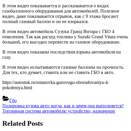
В этом видео показывается и рассказывается о видах
газобаллонного оборудования для автомобилей. Полезное
видео, даже показывается отрывок, как с 9 этажа бросают
полный газовый баллон и он не взорвался.
В этом видео автомобиль Сузуки Гранд Витара с ГБО 4
поколения. Так как расход топлива у Suzuki Grand Vitara очень
большой, его выгодно перевести на газовое оборудование.
В этом видео показаны последствия взрыва автомобиля на
газу.
В этом видео испытываются газовые баллоны на прочность.
Для тех, кто думает, ставить или не ставить ГБО в авто.
https://autostuk.ru/ustanovka-gazovogo-oborudovaniya-4-
pokoleniya.html
Гбо
Навигация
Previous
Полировка кузова авто: когда, как и зачем она выполняется?
Post:
Next
Топливная система автомобиля: устройство, назначение
по
Post:
записям
Related Posts