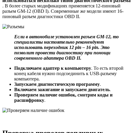
использоваться несколько типов диагностического разъема
. В более старых модификациях применяется 12-пиновый
разъем GM-12 (OBD I). Современные же модели имеют 16-
пиновый разъем диагностики OBD II.
Если в автомобиле установлен разъем
GM
-12, то
специалисты настоятельно рекомендуют
использовать переходник 12
pin
– 16
pin
. Это
позволит провести диагностику при помощи
современного адаптера
OBD
II
.
Подключаем адаптер к компьютеру
. То есть второй
конец кабеля нужно подсоединить к USB-разъему
компьютера.
Запускаем диагностическую программу
.
Включаем зажигание и запускаем двигатель
.
Проверяем наличие ошибок, смотрим коды и
расшифровку
.
Проверка проводов топливных