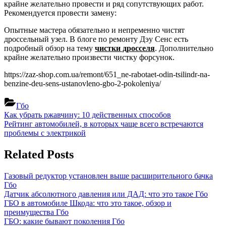
крайне желательно провести и ряд сопутствующих работ.
Рекомендуется провести замену:
Опытные мастера обязательно и непременно чистят
дроссельный узел. В блоге по ремонту Дэу Сенс есть
подробный обзор на тему
чистки дросселя
. Дополнительно
крайне желательно произвести чистку форсунок.
https://zaz-shop.com.ua/remont/651_ne-rabotaet-odin-tsilindr-na-
benzine-deu-sens-ustanovleno-gbo-2-pokoleniya/
Гбо
Навигация
Previous
Как убрать ржавчину: 10 действенных способов
Post:
Next
Рейтинг автомобилей, в которых чаще всего встречаются
по
Post:
проблемы с электрикой
записям
Related Posts
Газовый редуктор установлен выше расширительного бачка
Гбо
Датчик абсолютного давления или ДАД: что это такое
Гбо
ГБО в автомобиле Шкода: что это такое, обзор и
преимущества
Гбо
ГБО: какие бывают поколения
Гбо