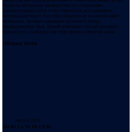
Права на материалы принадлежат их владельцам.
Администрация сайта ответственности за содержание
материала не несет. Если Вы обнаружили на нашем сайте
материалы, которые нарушают авторские права,
принадлежащие Вам, Вашей компании или организации,
пожалуйста, сообщите нам через форму обратной связи.
Облако тегов
Август 2026
Пн
Вт
Ср
Чт
Пт
Сб
Вс