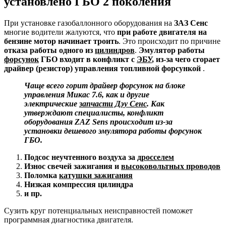
установлено ГБО 2 поколения
цили
Дэу
При установке газобаллонного оборудования на
ЗАЗ Сенс
Сенс,
многие водители жалуются, что
при работе двигателя на
устан
бензине мотор начинает троить
. Это происходит по причине
ГБО
отказа работы одного из
цилиндров
.
Эмулятор работы
2
форсунок
ГБО входит в конфликт с
ЭБУ
, из-за чего сгорает
покол
драйвер (резистор) управления топливной форсункой
.
Чаще всего горит драйвер форсунок на блоке
управления Микас 7.6, как и другие
электрические
запчасти Дэу Сенс
. Как
утверждают специалисты, конфликт
оборудования
ZAZ
Sens
происходит из-за
установки дешевого эмулятора работы форсунок
ГБО.
Подсос неучтенного воздуха за
дросселем
Износ свечей зажигания и
высоковольтных проводов
Поломка
катушки зажигания
Низкая компрессия цилиндра
и пр.
Сузить круг потенциальных неисправностей поможет
программная диагностика двигателя.