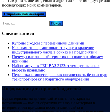
Сохранить моё имя, email и адрес сайта в этом браузере для
последующих моих комментариев.
Найти:
Свежие записи
Купоны c кодом с переменными данными
Как грамотно организовать закупку и хранение
индустриального масла в бочках на предприятии
Почему силиконовый герметик не сохнет: разбираем
причины
Набор заглушек ГБЦ ВАЗ 2123: зачем нужны и как
выбрать правильно
Перевозка компрессоров: как организовать безопасную
транспортировку габаритного оборудования
Информация для правообладателей
Все материалы на данном сайте взяты из открытых
источников — имеют обратную ссылку на материал в
интернете или присланы посетителями сайта и
предоставляются исключительно в ознакомительных целях.