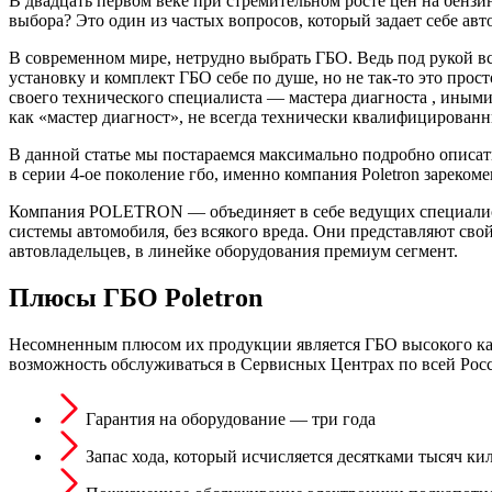
В двадцать первом веке при стремительном росте цен на бензи
выбора? Это один из частых вопросов, который задает себе авт
В современном мире, нетрудно выбрать ГБО. Ведь под рукой вс
установку и комплект ГБО себе по душе, но не так-то это прос
своего технического специалиста — мастера диагноста , иными
как «мастер диагност», не всегда технически квалифицированн
В данной статье мы постараемся максимально подробно описат
в серии 4-ое поколение гбо, именно компания Poletron зареком
Компания POLETRON — объединяет в себе ведущих специалист
системы автомобиля, без всякого вреда. Они представляют свой
автовладельцев, в линейке оборудования премиум сегмент.
Плюсы ГБО Poletron
Несомненным плюсом их продукции является ГБО высокого качес
возможность обслуживаться в Сервисных Центрах по всей Ро
Гарантия на оборудование — три года
Запас хода, который исчисляется десятками тысяч ки