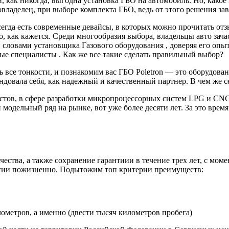
н, как никогда, выгодна установка ГБО на автомобиль. Но, како
овладелец, при выборе комплекта ГБО, ведь от этого решения за
егда есть современные девайсы, в которых можно прочитать отз
то, как кажется. Среди многообразия выбора, владельцы авто за
 словами установщика Газового оборудования , доверяя его опы
ые специалисты . Как же все такие сделать правильный выбор?
ь все тонкости, и познакомим вас ГБО Poletron — это оборудов
ендовала себя, как надежный и качественный партнер. В чем же с
ов, в сфере разработки микропроцессорных систем LPG и CNG.
 модельный ряд на рынке, вот уже более десяти лет. За это врем
тва, а также сохранение гарантиии в течение трех лет, с момен
ссии пожизненно. Подытожим топ критерии преимуществ:
лометров, а именно (двести тысяч километров пробега)