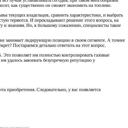
е ГБО лучше устанавливать сегодня, при таком многообразии
висит, как существенно он сможет экономить на топливе.
ывы текущих владельцев, сравнить характеристики, и выбрать
частую теряются. И перекладывают решение этого вопроса, на
ту и знаниям. Но, к большому сожалению, специалисты такие
ание занимает лидирующую позицию в своем сегменте. А точнее
екрет? Постараемся детально ответить на этот вопрос.
 Это позволяет им полностью контролировать газовые
я им удалось завоевать безупречную репутацию у
та приобретения. Следовательно, у вас появляется