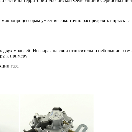
й части на территории Российской Федерации в Сервисных це
икропроцессорам умеет высоко точно распределять впрыск газа
 моделей. Невзирая на свои относительно небольшие размеры
ру, к примеру:
кции газа