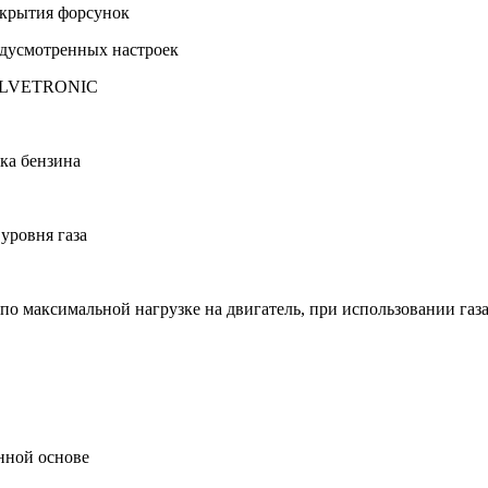
ткрытия форсунок
дусмотренных настроек
 VALVETRONIC
ка бензина
уровня газа
о максимальной нагрузке на двигатель, при использовании газ
нной основе