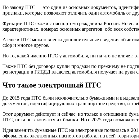
По закону ПТС — это один из основных документов, идентифиц
признаки, которые позволяют отличить один автомобиль от дру
Функции ПТС схожи с паспортом гражданина России. Но если в
характеристиках, номерах основных агрегатов, обо всех собств
А еще в ПТС можно внести дополнительные сведения об автомо
сбор и многое другое.
Но то, какой именно ПТС у автомобиля, ни на что не влияет: 
Также ПТС без договора купли-продажи по-прежнему не подтв
регистрации в ГИБДД владелец автомобиля получает на руки с
Что такое электронный ПТС
До 2015 года ПТС были исключительно бумажными и выдавали
документов, идентифицирующих транспортное средство, и тре
Этот документ действует и сейчас, но только в отношении бу
ПТС, пока не закончатся их бланки. Но с 2025 года возможнос
Идея заменить бумажные ПТС на электронные появилась в 2015 
оформления электронных паспортов работал на всей территори