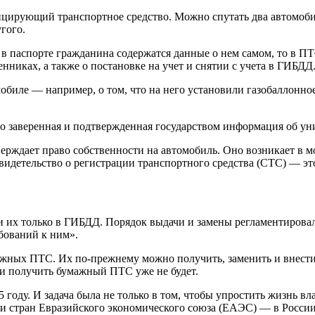
ирующий транспортное средство. Можно спутать два автомобиля
гого.
 паспорте гражданина содержатся данные о нем самом, то в ПТ
енниках, а также о постановке на учет и снятии с учета в ГИБДД
биле — например, о том, что на него установили газобаллонно
это заверенная и подтвержденная государством информация об у
ерждает право собственности на автомобиль. Оно возникает в 
видетельство о регистрации транспортного средства (СТС) — э
 их только в ГИБДД. Порядок выдачи и замены регламентирова
бований к ним».
мажных ПТС. Их по-прежнему можно получить, заменить и внест
ти получить бумажный ПТС уже не будет.
году. И задача была не только в том, чтобы упростить жизнь в
и стран Евразийского экономического союза (ЕАЭС) — в России,