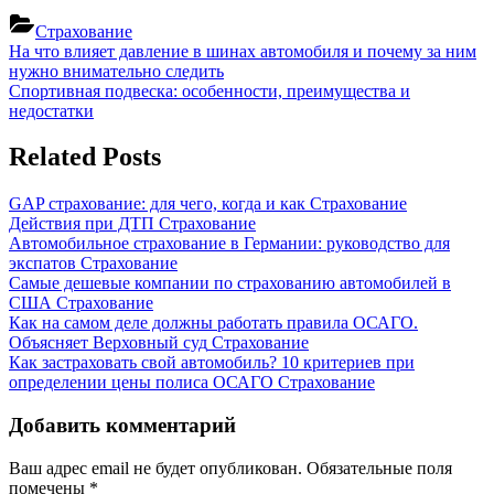
Страхование
Навигация
Previous
На что влияет давление в шинах автомобиля и почему за ним
Post:
нужно внимательно следить
по
Next
Спортивная подвеска: особенности, преимущества и
записям
Post:
недостатки
Related Posts
GAP страхование: для чего, когда и как
Страхование
Действия при ДТП
Страхование
Автомобильное страхование в Германии: руководство для
экспатов
Страхование
Самые дешевые компании по страхованию автомобилей в
США
Страхование
Как на самом деле должны работать правила ОСАГО.
Объясняет Верховный суд
Страхование
Как застраховать свой автомобиль? 10 критериев при
определении цены полиса ОСАГО
Страхование
Добавить комментарий
Ваш адрес email не будет опубликован.
Обязательные поля
помечены
*