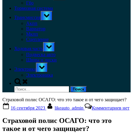
menu
Гбо
Тормозная система
Toggle
Трансмиссия
sub-
menu
Акпп
Вариатор
Мкпп
Сцепление
Toggle
Ходовая часть
sub-
menu
Подвеска авто
Шины и диски
Toggle
Электрика
sub-
menu
Электроника
Toggle
search
Найти:
form
Страховой полис ОСАГО: что это такое и от чего защищает?
Posted
By
к
16 сентября 2023
likeauto_admin
Комментариев
нет
on
запис
Стра
Страховой полис ОСАГО: что это
поли
ОСАГ
такое и от чего защищает?
что