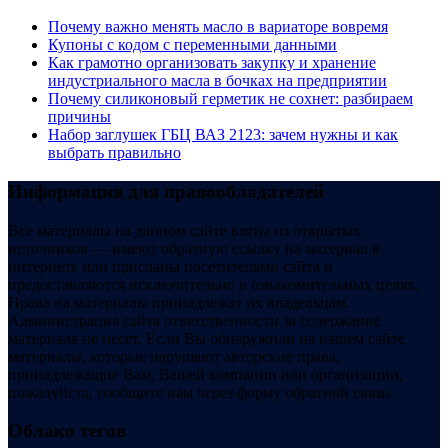
Почему важно менять масло в вариаторе вовремя
Купоны c кодом с переменными данными
Как грамотно организовать закупку и хранение
индустриального масла в бочках на предприятии
Почему силиконовый герметик не сохнет: разбираем
причины
Набор заглушек ГБЦ ВАЗ 2123: зачем нужны и как
выбрать правильно
Информация для правообладателей
Все материалы на данном сайте взяты из открытых
источников — имеют обратную ссылку на материал в
интернете или присланы посетителями сайта и
предоставляются исключительно в ознакомительных целях.
Права на материалы принадлежат их владельцам.
Администрация сайта ответственности за содержание
материала не несет. Если Вы обнаружили на нашем сайте
материалы, которые нарушают авторские права,
принадлежащие Вам, Вашей компании или организации,
пожалуйста, сообщите нам через форму обратной связи.
Облако тегов