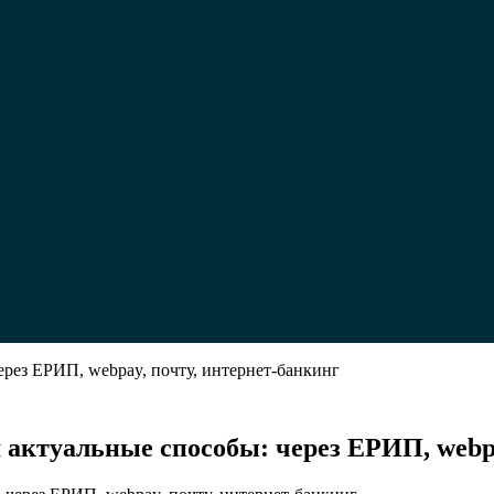
ерез ЕРИП, webpay, почту, интернет-банкинг
м актуальные способы: через ЕРИП, webp
ть
ой