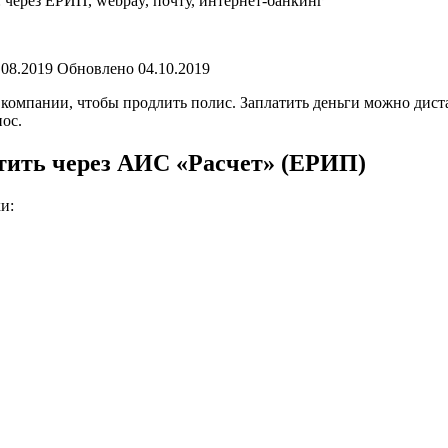
м
ьные
ы:
08.2019 Обновлено 04.10.2019
компании, чтобы продлить полис. Заплатить деньги можно диста
ос.
т-
г
тить через АИС «Расчет» (ЕРИП)
и: