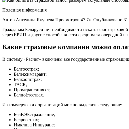
разбере
актуал
Полезная информация
способ
через
Автор Ангелина Якушева Просмотров 47.7к. Опубликовано 31.
ЕРИП,
Гражданам Беларуси нет необходимости искать офис страховой 
webpay,
через ЕРИП и другие способы внести средства за очередной взн
почту,
интерне
банкин
Какие страховые компании можно опла
В систему «Расчет» включены все государственные страховщик
Белгосстрах;
Белэксимгарант;
Белкоопстрах;
ТАСК;
Промтрансинвест;
Белнефтестрах.
Из коммерческих организаций можно выделить следующие:
БелВЭБстрахование;
Белросстрах;
Имклива Иншуранс;