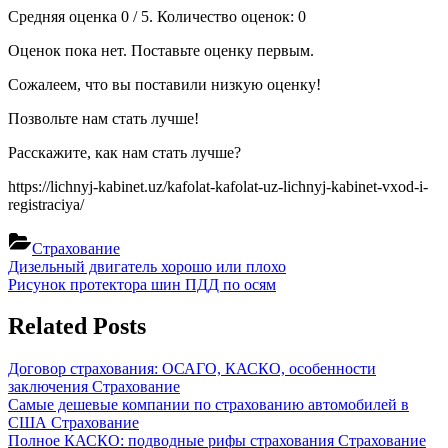
Средняя оценка 0 / 5. Количество оценок: 0
Оценок пока нет. Поставьте оценку первым.
Сожалеем, что вы поставили низкую оценку!
Позвольте нам стать лучше!
Расскажите, как нам стать лучше?
https://lichnyj-kabinet.uz/kafolat-kafolat-uz-lichnyj-kabinet-vxod-i-
registraciya/
Страхование
Навигация
Previous
Дизельный двигатель хорошо или плохо
Post:
Next
Рисунок протектора шин ПДД по осям
по
Post:
записям
Related Posts
Договор страхования: ОСАГО, КАСКО, особенности
заключения
Страхование
Самые дешевые компании по страхованию автомобилей в
США
Страхование
Полное КАСКО: подводные рифы страхования
Страхование