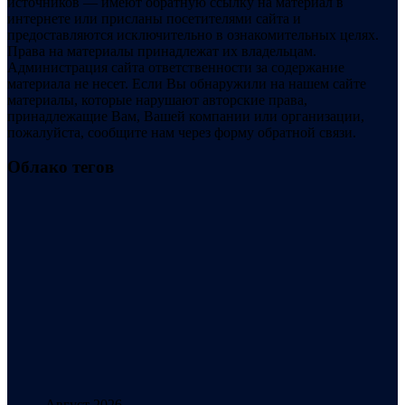
источников — имеют обратную ссылку на материал в
интернете или присланы посетителями сайта и
предоставляются исключительно в ознакомительных целях.
Права на материалы принадлежат их владельцам.
Администрация сайта ответственности за содержание
материала не несет. Если Вы обнаружили на нашем сайте
материалы, которые нарушают авторские права,
принадлежащие Вам, Вашей компании или организации,
пожалуйста, сообщите нам через форму обратной связи.
Облако тегов
Август 2026