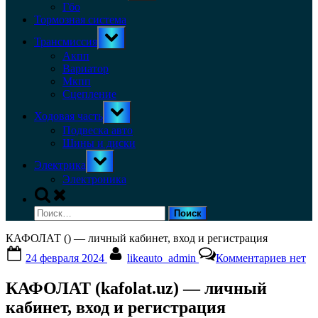
menu
Гбо
Тормозная система
Toggle
Трансмиссия
sub-
menu
Акпп
Вариатор
Мкпп
Сцепление
Toggle
Ходовая часть
sub-
menu
Подвеска авто
Шины и диски
Toggle
Электрика
sub-
menu
Электроника
Toggle
search
Найти:
form
КАФОЛАТ () — личный кабинет, вход и регистрация
Posted
By
к
24 февраля 2024
likeauto_admin
Комментариев
нет
on
запис
КАФО
КАФОЛАТ (kafolat.uz) — личный
()
—
кабинет, вход и регистрация
личны