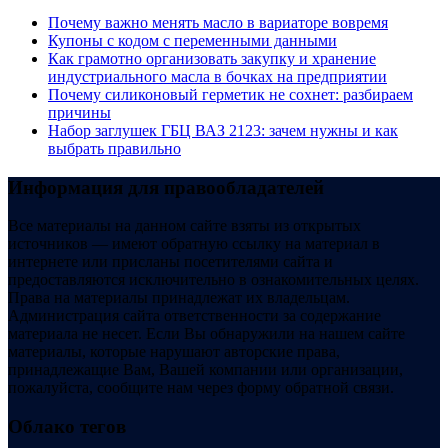
Почему важно менять масло в вариаторе вовремя
Купоны c кодом с переменными данными
Как грамотно организовать закупку и хранение
индустриального масла в бочках на предприятии
Почему силиконовый герметик не сохнет: разбираем
причины
Набор заглушек ГБЦ ВАЗ 2123: зачем нужны и как
выбрать правильно
Информация для правообладателей
Все материалы на данном сайте взяты из открытых
источников — имеют обратную ссылку на материал в
интернете или присланы посетителями сайта и
предоставляются исключительно в ознакомительных целях.
Права на материалы принадлежат их владельцам.
Администрация сайта ответственности за содержание
материала не несет. Если Вы обнаружили на нашем сайте
материалы, которые нарушают авторские права,
принадлежащие Вам, Вашей компании или организации,
пожалуйста, сообщите нам через форму обратной связи.
Облако тегов