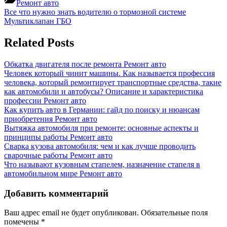
Ремонт авто
Навигация
Previous
Все что нужно знать водителю о тормозной системе
Post:
Next
Мультиклапан ГБО
по
Post:
записям
Related Posts
Обкатка двигателя после ремонта
Ремонт авто
Человек который чинит машины. Как называется профессия
человека, который ремонтирует транспортные средства, такие
как автомобили и автобусы? Описание и характеристика
профессии
Ремонт авто
Как купить авто в Германии: гайд по поиску и нюансам
приобретения
Ремонт авто
Вытяжка автомобиля при ремонте: основные аспекты и
принципы работы
Ремонт авто
Сварка кузова автомобиля: чем и как лучше проводить
сварочные работы
Ремонт авто
Что называют кузовным стапелем, назначение стапеля в
автомобильном мире
Ремонт авто
Добавить комментарий
Ваш адрес email не будет опубликован.
Обязательные поля
помечены
*