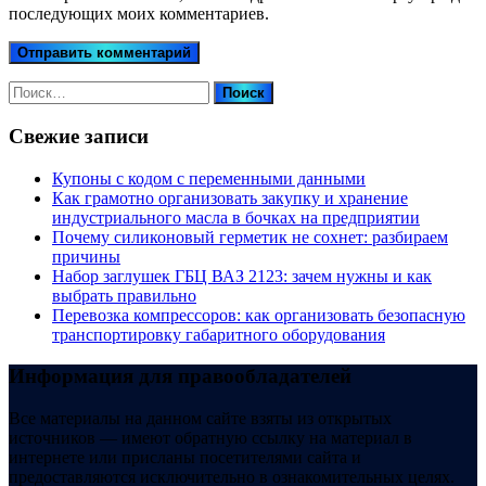
последующих моих комментариев.
Найти:
Свежие записи
Купоны c кодом с переменными данными
Как грамотно организовать закупку и хранение
индустриального масла в бочках на предприятии
Почему силиконовый герметик не сохнет: разбираем
причины
Набор заглушек ГБЦ ВАЗ 2123: зачем нужны и как
выбрать правильно
Перевозка компрессоров: как организовать безопасную
транспортировку габаритного оборудования
Информация для правообладателей
Все материалы на данном сайте взяты из открытых
источников — имеют обратную ссылку на материал в
интернете или присланы посетителями сайта и
предоставляются исключительно в ознакомительных целях.