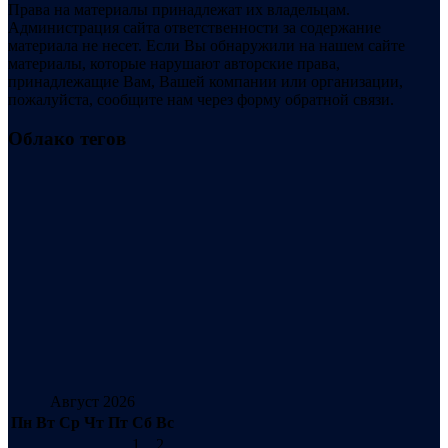
Права на материалы принадлежат их владельцам.
Администрация сайта ответственности за содержание
материала не несет. Если Вы обнаружили на нашем сайте
материалы, которые нарушают авторские права,
принадлежащие Вам, Вашей компании или организации,
пожалуйста, сообщите нам через форму обратной связи.
Облако тегов
Август 2026
Пн
Вт
Ср
Чт
Пт
Сб
Вс
1
2