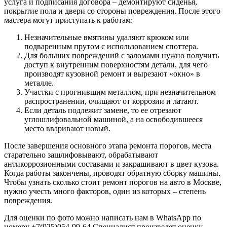
услуга и подписания договора – демонтируют сиденья,
покрытие пола и двери со стороны повреждения. После этого
мастера могут приступать к работам:
Незначительные вмятины удаляют крюком или
подваренным прутом с использованием споттера.
Для больших повреждений с заломами нужно получить
доступ к внутренним поверхностям детали, для чего
производят кузовной ремонт и вырезают «окно» в
металле.
Участки с прогнившим металлом, при незначительном
распространении, очищают от коррозии и латают.
Если деталь подлежит замене, то ее отрезают
углошлифовальной машиной, а на освободившееся
место вваривают новый.
После завершения основного этапа ремонта порогов, места
старательно зашлифовывают, обрабатывают
антикоррозионными составами и закрашивают в цвет кузова.
Когда работы закончены, проводят обратную сборку машины.
Чтобы узнать сколько стоит ремонт порогов на авто в Москве,
нужно учесть много факторов, один из которых – степень
повреждения.
Для оценки по фото можно написать нам в WhatsApp по
номеру +7(925)054-99-64 Специалист произведет оценку