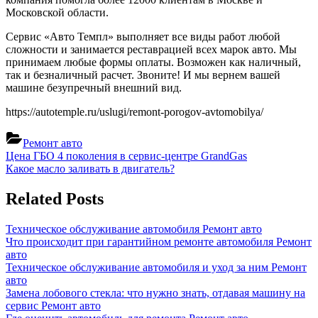
Московской области.
Сервис «Авто Темпл» выполняет все виды работ любой
сложности и занимается реставрацией всех марок авто. Мы
принимаем любые формы оплаты. Возможен как наличный,
так и безналичный расчет. Звоните! И мы вернем вашей
машине безупречный внешний вид.
https://autotemple.ru/uslugi/remont-porogov-avtomobilya/
Ремонт авто
Навигация
Previous
Цена ГБО 4 поколения в сервис-центре GrandGas
Post:
Next
Какое масло заливать в двигатель?
по
Post:
записям
Related Posts
Техническое обслуживание автомобиля
Ремонт авто
Что происходит при гарантийном ремонте автомобиля
Ремонт
авто
Техническое обслуживание автомобиля и уход за ним
Ремонт
авто
Замена лобового стекла: что нужно знать, отдавая машину на
сервис
Ремонт авто