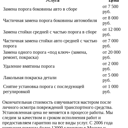
Услуга
Цена
от 7 500
Замена порога боковины авто в сборе
руб.
от 8 000
Частичная замена порога боковины автомобиля
руб.
от 12 000
Замена стойки средней с частью порога в сборе
руб.
Частичная замена стойки авто средней с частью
от 7 000
порога
руб.
Замена одного порога «под ключ» (замена,
от 20 000
ремонт, покраска)
руб.
от 2 000
Удаление вмятины порога
руб.
от 5 000
Лакольная покраска детали
руб.
Снятие установка порога с последующей
от 1 000
регулировкой
руб.
Окончательная стоимость озвучивается мастером после
личного осмотра повреждений транспортного средства.
Установленная цена не меняется в процессе работы. Мы
следим за качеством и сроком исполнения работ и
предоставляем гарантию на все виды услуг. С 2006 года
компания помогла более 12000 клиентам в Москве и