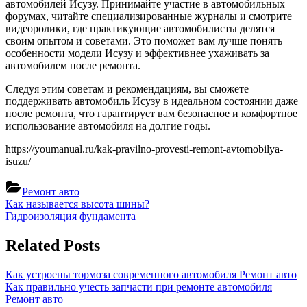
автомобилей Исузу. Принимайте участие в автомобильных
форумах, читайте специализированные журналы и смотрите
видеоролики, где практикующие автомобилисты делятся
своим опытом и советами. Это поможет вам лучше понять
особенности модели Исузу и эффективнее ухаживать за
автомобилем после ремонта.
Следуя этим советам и рекомендациям, вы сможете
поддерживать автомобиль Исузу в идеальном состоянии даже
после ремонта, что гарантирует вам безопасное и комфортное
использование автомобиля на долгие годы.
https://youmanual.ru/kak-pravilno-provesti-remont-avtomobilya-
isuzu/
Ремонт авто
Навигация
Previous
Как называется высота шины?
Post:
Next
Гидроизоляция фундамента
по
Post:
записям
Related Posts
Как устроены тормоза современного автомобиля
Ремонт авто
Как правильно учесть запчасти при ремонте автомобиля
Ремонт авто