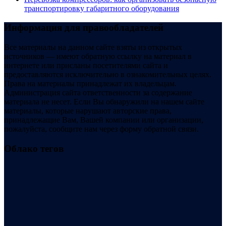
транспортировку габаритного оборудования
Информация для правообладателей
Все материалы на данном сайте взяты из открытых
источников — имеют обратную ссылку на материал в
интернете или присланы посетителями сайта и
предоставляются исключительно в ознакомительных целях.
Права на материалы принадлежат их владельцам.
Администрация сайта ответственности за содержание
материала не несет. Если Вы обнаружили на нашем сайте
материалы, которые нарушают авторские права,
принадлежащие Вам, Вашей компании или организации,
пожалуйста, сообщите нам через форму обратной связи.
Облако тегов