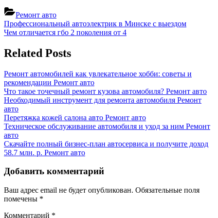
Ремонт авто
Навигация
Previous
Профессиональный автоэлектрик в Минске с выездом
Post:
Next
Чем отличается гбо 2 поколения от 4
по
Post:
записям
Related Posts
Ремонт автомобилей как увлекательное хобби: советы и
рекомендации
Ремонт авто
Что такое точечный ремонт кузова автомобиля?
Ремонт авто
Необходимый инструмент для ремонта автомобиля
Ремонт
авто
Перетяжка кожей салона авто
Ремонт авто
Техническое обслуживание автомобиля и уход за ним
Ремонт
авто
Скачайте полный бизнес-план автосервиса и получите доход
58.7 млн. р.
Ремонт авто
Добавить комментарий
Ваш адрес email не будет опубликован.
Обязательные поля
помечены
*
Комментарий
*