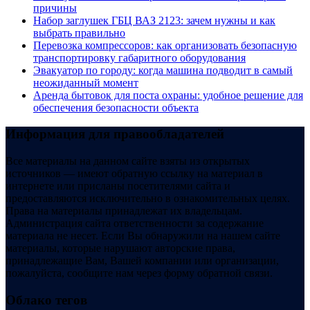
причины
Набор заглушек ГБЦ ВАЗ 2123: зачем нужны и как
выбрать правильно
Перевозка компрессоров: как организовать безопасную
транспортировку габаритного оборудования
Эвакуатор по городу: когда машина подводит в самый
неожиданный момент
Аренда бытовок для поста охраны: удобное решение для
обеспечения безопасности объекта
Информация для правообладателей
Все материалы на данном сайте взяты из открытых
источников — имеют обратную ссылку на материал в
интернете или присланы посетителями сайта и
предоставляются исключительно в ознакомительных целях.
Права на материалы принадлежат их владельцам.
Администрация сайта ответственности за содержание
материала не несет. Если Вы обнаружили на нашем сайте
материалы, которые нарушают авторские права,
принадлежащие Вам, Вашей компании или организации,
пожалуйста, сообщите нам через форму обратной связи.
Облако тегов