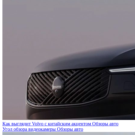
Как выглядит Volvo с китайским акцентом
Обзоры авто
Угол обзора видеокамеры
Обзоры авто