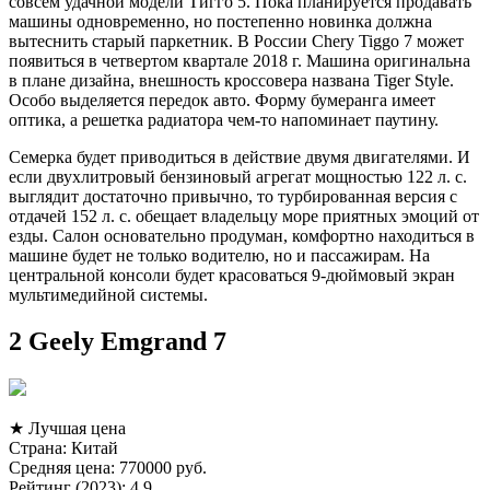
совсем удачной модели Тигго 5. Пока планируется продавать
машины одновременно, но постепенно новинка должна
вытеснить старый паркетник. В России Chery Tiggo 7 может
появиться в четвертом квартале 2018 г. Машина оригинальна
в плане дизайна, внешность кроссовера названа Tiger Style.
Особо выделяется передок авто. Форму бумеранга имеет
оптика, а решетка радиатора чем-то напоминает паутину.
Семерка будет приводиться в действие двумя двигателями. И
если двухлитровый бензиновый агрегат мощностью 122 л. с.
выглядит достаточно привычно, то турбированная версия с
отдачей 152 л. с. обещает владельцу море приятных эмоций от
езды. Салон основательно продуман, комфортно находиться в
машине будет не только водителю, но и пассажирам. На
центральной консоли будет красоваться 9-дюймовый экран
мультимедийной системы.
2 Geely Emgrand 7
★ Лучшая цена
Страна: Китай
Средняя цена: 770000 руб.
Рейтинг (2023): 4.9