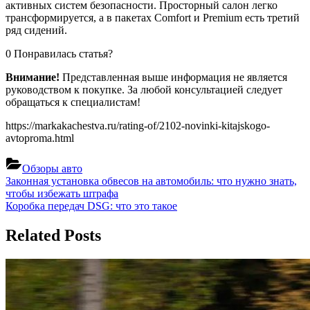
активных систем безопасности. Просторный салон легко
трансформируется, а в пакетах Comfort и Premium есть третий
ряд сидений.
0 Понравилась статья?
Внимание!
Представленная выше информация не является
руководством к покупке. За любой консультацией следует
обращаться к специалистам!
https://markakachestva.ru/rating-of/2102-novinki-kitajskogo-
avtoproma.html
Обзоры авто
Навигация
Previous
Законная установка обвесов на автомобиль: что нужно знать,
Post:
чтобы избежать штрафа
по
Next
Коробка передач DSG: что это такое
записям
Post:
Related Posts