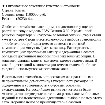
★ Оптимальное сочетание качества и стоимости
Страна: Китай
Средняя цена: 1100000 руб.
Рейтинг (2023): 4.4
Любители китайского автопрома по достоинству оценят
рестайлинговую модель FAW Besturn X80. Кроме новой
решетки радиатора и «разреза» головной оптики (фары стали
уже и «острее») появилась возможность выбора трансмиссии
– любители острой езды вместо автомата в элитной
комплектации могут выбрать механику. Расширились и
комплектации: престижная Luxury и сдержанная Comfort
обладают достойным набором привлекательных опций. В
машине появился климат-контроль, камера заднего вида. В
самой престижной комплектации вместо тканевой обивки
сидений используется качественная кожа.
В остальном автомобиль остался таким же практичным и
неприхотливым, демонстрируя умеренность расходов на
содержание и устойчивость к суровым условиям
эксплуатации. На российском рынке эти качества были
многократно подтверждены тестами разных автомобильных
изданий и пользователями, сделавшими выбор в пользу этого
авто. Хорошее ценовое преимущество (в базовой