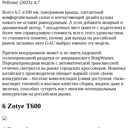
Рейтинг (2023): 4.7
Всего 6,5 л/100 км, панорамная крыша, элегантный
комфортабельный салон и впечатляющий дизайн кузова
никого не оставят равнодушным. А если добавить мощный и
динамичный мотор, 7 посадочных мест (вместе с водителем) и
более чем справедливую стоимость всего этого удовольствия,
то становится понятно, почему для выхода на российский
рынок легковых авто GAC выбрал именно эту модель.
Причем внедорожник может и не иметь надежной
полноприводной раздатки от американского BorgWarner.
Переднеприводная модель с автоматической трансмиссией
отлично смотрится на рынке городских кроссоверов. Новинка
китайского производителя обещает жаркий сезон своим
конкурентам – богатые комплектации (самая доступная «база»
выглядит топовой) и высокое качество сборки, видное даже в
мелочах, способно «утереть нос» многим потенциальным
конкурентам на российском рынке.
6 Zotye T600