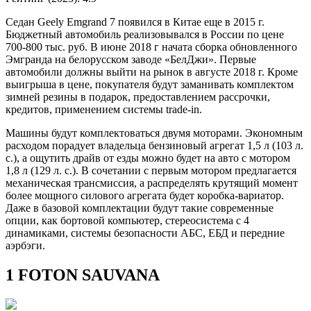
Седан Geely Emgrand 7 появился в Китае еще в 2015 г.
Бюджетный автомобиль реализовывался в России по цене
700-800 тыс. руб. В июне 2018 г начата сборка обновленного
Эмгранда на белорусском заводе «БелДжи». Первые
автомобили должны выйти на рынок в августе 2018 г. Кроме
выигрыша в цене, покупателя будут заманивать комплектом
зимней резины в подарок, предоставлением рассрочки,
кредитов, применением системы trade-in.
Машины будут комплектоваться двумя моторами. Экономным
расходом порадует владельца бензиновый агрегат 1,5 л (103 л.
с.), а ощутить драйв от езды можно будет на авто с мотором
1,8 л (129 л. с.). В сочетании с первым мотором предлагается
механическая трансмиссия, а распределять крутящий момент
более мощного силового агрегата будет коробка-вариатор.
Даже в базовой комплектации будут такие современные
опции, как бортовой компьютер, стереосистема с 4
динамиками, системы безопасности АБС, ЕБД и передние
аэрбэги.
1 FOTON SAUVANA