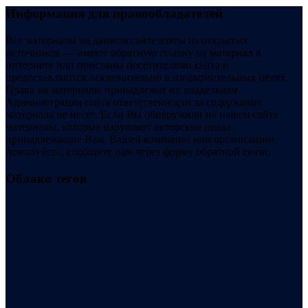
Информация для правообладателей
Все материалы на данном сайте взяты из открытых
источников — имеют обратную ссылку на материал в
интернете или присланы посетителями сайта и
предоставляются исключительно в ознакомительных целях.
Права на материалы принадлежат их владельцам.
Администрация сайта ответственности за содержание
материала не несет. Если Вы обнаружили на нашем сайте
материалы, которые нарушают авторские права,
принадлежащие Вам, Вашей компании или организации,
пожалуйста, сообщите нам через форму обратной связи.
Облако тегов