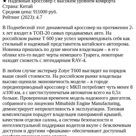
★ Надежный кроссовер с высоким уровнем комфорта
Страна: Китай
Средняя цена: 911000 руб.
Рейтинг (2023): 4.7
В Поднебесной этот динамичный кроссовер на протяжении 2-
х лет входит в ТОП-20 самых продаваемых авто. На
российском рынке T 600 уже успел зарекомендовать себя как
стильный и надежный представитель китайского автопрома.
Новинка пришлась по душе многим владельцам – в его
облике кто-то видит черты немецкого Туарега, некоторые
находят схожесть с легендарным RAV-4.
В любом случае экстерьер Zotye T600 выглядит на порядок
выше своей стоимости. На российском рынке владельцы
высоко оценили экономичность модели – в городе
переднеприводный кроссовер с МКП потребляет чуть менее 8
л/100 км, а с шестиступенчатым автоматом всего на 0,5л
больше. Проверенная временем модель надежного двигателя,
собранного по лицензии Mitsubishi Engine Manufacturing,
демонстрирует неприхотливость в эксплуатации. Топовая
комплектация порадует владельцев панорамной крышей,
качеством отделки салона, а системы безопасности и
интеллектуальной поддержки водителя вкупе с безключевым
доступом и другими «фишками» обеспечивают доступный