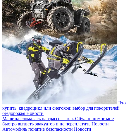
Что
купить, квадроцикл или снегоход: выбор для покорителей
бездорожья
Новости
Машина сломалась на трассе — как Otiwa.ru помог мне
быстро вызвать эвакуатор и не переплатить
Новости
Автомобиль понятие безопасности
Новости