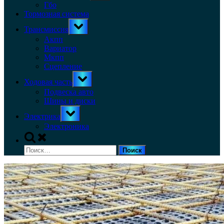
menu
Гбо
Тормозная система
Toggle
Трансмиссия
sub-
menu
Акпп
Вариатор
Мкпп
Сцепление
Toggle
Ходовая часть
sub-
menu
Подвеска авто
Шины и диски
Toggle
Электрика
sub-
menu
Электроника
Toggle
search
Найти:
form