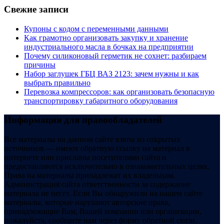
Свежие записи
Купоны c кодом с переменными данными
Как грамотно организовать закупку и хранение
индустриального масла в бочках на предприятии
Почему силиконовый герметик не сохнет: разбираем
причины
Набор заглушек ГБЦ ВАЗ 2123: зачем нужны и как
выбрать правильно
Перевозка компрессоров: как организовать безопасную
транспортировку габаритного оборудования
Информация для правообладателей
Все материалы на данном сайте взяты из открытых
источников — имеют обратную ссылку на материал в
интернете или присланы посетителями сайта и
предоставляются исключительно в ознакомительных целях.
Права на материалы принадлежат их владельцам.
Администрация сайта ответственности за содержание
материала не несет. Если Вы обнаружили на нашем сайте
материалы, которые нарушают авторские права,
принадлежащие Вам, Вашей компании или организации,
пожалуйста, сообщите нам через форму обратной связи.