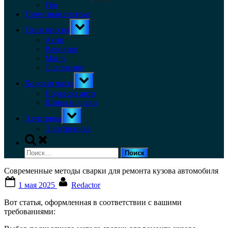
menu
Гбо
Тормозная система
Toggle
Трансмиссия
sub-
menu
Акпп
Вариатор
Мкпп
Сцепление
Toggle
Ходовая часть
sub-
menu
Подвеска авто
Шины и диски
Toggle
Электрика
sub-
menu
Электроника
Toggle
search
Найти:
form
Современные методы сварки для ремонта кузова автомобиля
Posted
By
1 мая 2025
Redactor
on
Вот статья, оформленная в соответствии с вашими
требованиями: