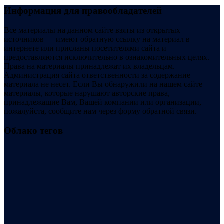
Информация для правообладателей
Все материалы на данном сайте взяты из открытых
источников — имеют обратную ссылку на материал в
интернете или присланы посетителями сайта и
предоставляются исключительно в ознакомительных целях.
Права на материалы принадлежат их владельцам.
Администрация сайта ответственности за содержание
материала не несет. Если Вы обнаружили на нашем сайте
материалы, которые нарушают авторские права,
принадлежащие Вам, Вашей компании или организации,
пожалуйста, сообщите нам через форму обратной связи.
Облако тегов