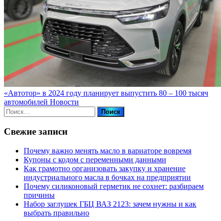
«Автотор» в 2024 году планирует выпустить 80 – 100 тысяч
автомобилей
Новости
Найти:
Свежие записи
Почему важно менять масло в вариаторе вовремя
Купоны c кодом с переменными данными
Как грамотно организовать закупку и хранение
индустриального масла в бочках на предприятии
Почему силиконовый герметик не сохнет: разбираем
причины
Набор заглушек ГБЦ ВАЗ 2123: зачем нужны и как
выбрать правильно