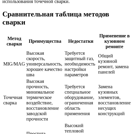
использования точечной сварки.
Сравнительная таблица методов
сварки
Применение в
Метод
Преимущества
Недостатки
кузовном
сварки
ремонте
Высокая
Требуется
Общий
скорость,
защитный газ,
кузовной
MIG/MAG
универсальность,
необходимость
ремонт, замена
хорошее качество
настройки
панелей
шва
параметров
Высокая
прочность,
Требуется
Замена
минимальное
специальное
кузовных
Точечная
термическое
оборудование,
элементов,
сварка
воздействие,
ограниченная
восстановление
восстановление
область
несущих
заводской
применения
конструкций
прочности
Высокий
тепловой
Простота