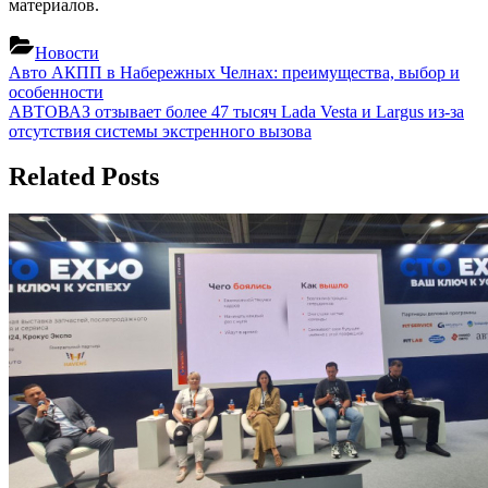
материалов.
Новости
Навигация
Previous
Авто АКПП в Набережных Челнах: преимущества, выбор и
Post:
особенности
по
Next
АВТОВАЗ отзывает более 47 тысяч Lada Vesta и Largus из-за
записям
Post:
отсутствия системы экстренного вызова
Related Posts