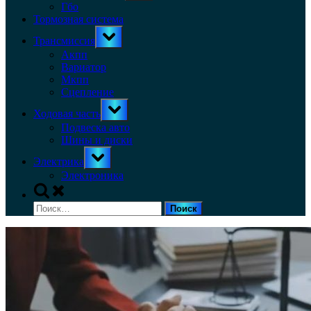
menu
Гбо
Тормозная система
Toggle
Трансмиссия
sub-
menu
Акпп
Вариатор
Мкпп
Сцепление
Toggle
Ходовая часть
sub-
menu
Подвеска авто
Шины и диски
Toggle
Электрика
sub-
menu
Электроника
Toggle
search
Найти:
form