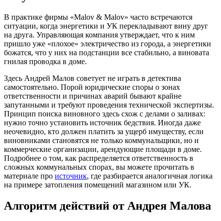
В практике фирмы «Malov & Malov» часто встречаются
ситуации, когда энергетики и УК перекладывают вину друг
на друга. Управляющая компания утверждает, что к ним
пришло уже «плохое» электричество из города, а энергетики
божатся, что у них на подстанции все стабильно, а виновата
гнилая проводка в доме.
Здесь Андрей Малов советует не играть в детектива
самостоятельно. Порой юридические споры о зонах
ответственности и причинах аварий бывают крайне
запутанными и требуют проведения технической экспертизы.
Принцип поиска виновного здесь схож с делами о заливах:
нужно точно установить источник бедствия. Иногда даже
неочевидно, кто должен платить за ущерб имуществу, если
виновниками становятся не только коммунальщики, но и
коммерческие организации, арендующие площади в доме.
Подробнее о том, как распределяется ответственность в
сложных коммунальных спорах, вы можете прочитать в
материале про
источник
, где разбирается аналогичная логика
на примере затопления помещений магазином или УК.
Алгоритм действий от Андрея Малова