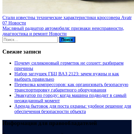
Стали известны технические характеристики кроссовера Avatr
07
Новости
Масляный радиатор автомобиля: признаки неисправности,
диагностика и ремонт
Новости
Найти:
Свежие записи
Почему силиконовый герметик не сохнет: разбираем
причины
Набор заглушек ГБЦ ВАЗ 2123: зачем нужны и как
выбрать правильно
Перевозка компрессоров: как организовать безопасную
транспортировку габаритного оборудования
Эвакуатор по городу: когда машина подводит в самый
неожиданный момент
Аренда бытовок для поста охраны: удобное решение для
обеспечения безопасности объекта
Информация для правообладателей