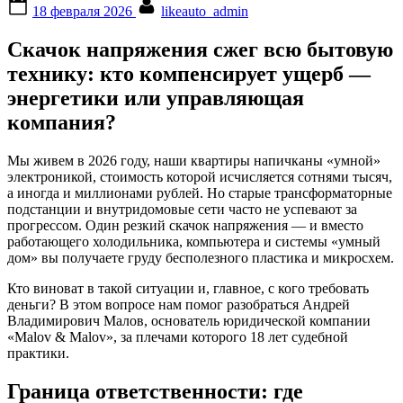
Posted
By
18 февраля 2026
likeauto_admin
on
Скачок напряжения сжег всю бытовую
технику: кто компенсирует ущерб —
энергетики или управляющая
компания?
Мы живем в 2026 году, наши квартиры напичканы «умной»
электроникой, стоимость которой исчисляется сотнями тысяч,
а иногда и миллионами рублей. Но старые трансформаторные
подстанции и внутридомовые сети часто не успевают за
прогрессом. Один резкий скачок напряжения — и вместо
работающего холодильника, компьютера и системы «умный
дом» вы получаете груду бесполезного пластика и микросхем.
Кто виноват в такой ситуации и, главное, с кого требовать
деньги? В этом вопросе нам помог разобраться Андрей
Владимирович Малов, основатель юридической компании
«Malov & Malov», за плечами которого 18 лет судебной
практики.
Граница ответственности: где