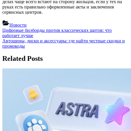
делах чаще всего встают на сторону жильцов, если у тех на
руках есть правильно оформленные акты и заключения
сервисных центров.
Новости
Навигация
Previous
Цифровые билборды против классических щитов: что
Post:
работает лучше
по
Next
Автошины, диски и аксессуары: где найти честные скидки и
записям
Post:
промокоды
Related Posts