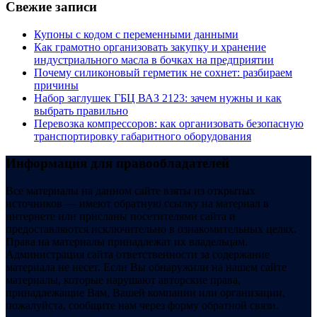
Свежие записи
Купоны c кодом с переменными данными
Как грамотно организовать закупку и хранение
индустриального масла в бочках на предприятии
Почему силиконовый герметик не сохнет: разбираем
причины
Набор заглушек ГБЦ ВАЗ 2123: зачем нужны и как
выбрать правильно
Перевозка компрессоров: как организовать безопасную
транспортировку габаритного оборудования
Информация для правообладателей
Все материалы на данном сайте взяты из открытых
источников — имеют обратную ссылку на материал в
интернете или присланы посетителями сайта и
предоставляются исключительно в ознакомительных целях.
Права на материалы принадлежат их владельцам.
Администрация сайта ответственности за содержание
материала не несет. Если Вы обнаружили на нашем сайте
материалы, которые нарушают авторские права,
принадлежащие Вам, Вашей компании или организации,
пожалуйста, сообщите нам через форму обратной связи.