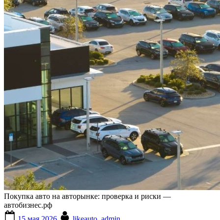
Покупка авто на авторынке: проверка и риски —
автобизнес.рф
Posted
By
15 мая 2026
likeauto_admin