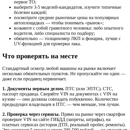
первое ТО;
выберите 3-5 моделей-кандидатов, изучите типичные
болезни каждой;
посмотрите средние рыночные цены на популярных
автоплощадках — чтобы понимать «рынок»;
возьмите с собой грамотного человека: либо опытного
водителя, либо специалиста по подбору;
обязательно — толщиномер ЛКП и фонарик, лучше с
UV-функцией для проверки лака.
Что проверять на месте
Стандартный осмотр любой машины на рынке включает
несколько обязательных пунктов. Не пропускайте ни один —
даже если продавец нервничает.
1. Документы первым делом.
ПТС (или ЭПТС), СТС,
паспорт продавца. Сверяйте VIN на документах с VIN на
кузове — они должны совпадать побуквенно. Количество
предыдущих владельцев в ПТС — чем меньше, тем лучше.
2. Проверка через сервисы.
Прямо на рынке через смартфон
проверьте VIN на сайте ГИБДД (запреты, штрафы), на
платных сервисах (история ДТП, реальный пробег, ремонты).
Это занимает 5 минут и стоит 200-500 рублей — но спасает от