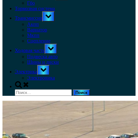
menu
Гбо
Тормозная система
Toggle
Трансмиссия
sub-
menu
Акпп
Вариатор
Мкпп
Сцепление
Toggle
Ходовая часть
sub-
menu
Подвеска авто
Шины и диски
Toggle
Электрика
sub-
menu
Электроника
Toggle
search
Найти:
form