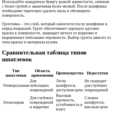
Используйте наждачную бумагу разной зернистости‚ начиная
с более грубой и заканчивая более мелкой. После шлифовки
необходимо тщательно удалить пыль и обезжирить
поверхность.
Грунтовка – это слой‚ который наносится после шлифовки и
перед покраской. Грунт обеспечивает хорошую адгезию
краски к поверхности‚ защищает металл от коррозии и
выравнивает небольшие неровности. Выбор грунта зависит от
типа краски и материала кузова.
Сравнительная таблица типов
шпатлевок
Тип
Область
Преимущества
Недостатки
шпатлевки
применения
Для
Легко
Не подходит
Универсальная
небольших
шлифуется‚
для глубоких
повреждений
доступная цена
повреждений
Высокая
Для глубоких
Сложно
прочность‚
Эпоксидная
повреждений
шлифуется‚
устойчивость к
и коррозии
высокая цена
влаге