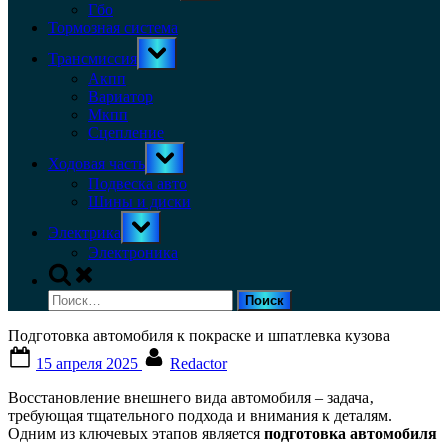
menu
Гбо
Тормозная система
Toggle
Трансмиссия
sub-
menu
Акпп
Вариатор
Мкпп
Сцепление
Toggle
Ходовая часть
sub-
menu
Подвеска авто
Шины и диски
Toggle
Электрика
sub-
menu
Электроника
Toggle
search
Найти:
form
Подготовка автомобиля к покраске и шпатлевка кузова
Posted
By
15 апреля 2025
Redactor
on
Восстановление внешнего вида автомобиля – задача‚
требующая тщательного подхода и внимания к деталям.
Одним из ключевых этапов является
подготовка автомобиля