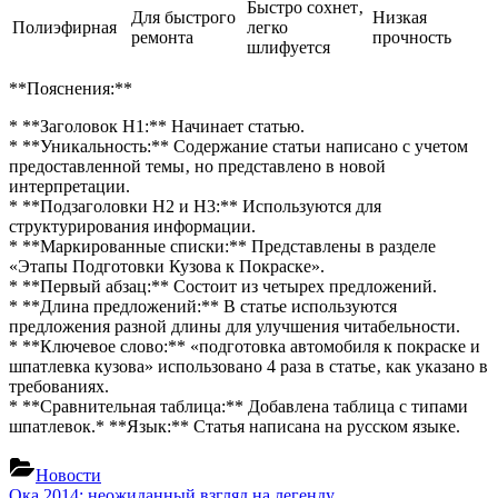
Быстро сохнет‚
Для быстрого
Низкая
Полиэфирная
легко
ремонта
прочность
шлифуется
**Пояснения:**
* **Заголовок H1:** Начинает статью.
* **Уникальность:** Содержание статьи написано с учетом
предоставленной темы‚ но представлено в новой
интерпретации.
* **Подзаголовки H2 и H3:** Используются для
структурирования информации.
* **Маркированные списки:** Представлены в разделе
«Этапы Подготовки Кузова к Покраске».
* **Первый абзац:** Состоит из четырех предложений.
* **Длина предложений:** В статье используются
предложения разной длины для улучшения читабельности.
* **Ключевое слово:** «подготовка автомобиля к покраске и
шпатлевка кузова» использовано 4 раза в статье‚ как указано в
требованиях.
* **Сравнительная таблица:** Добавлена таблица с типами
шпатлевок.* **Язык:** Статья написана на русском языке.
Новости
Previous
Ока 2014: неожиданный взгляд на легенду