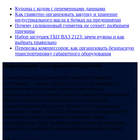
Купоны c кодом с переменными данными
Как грамотно организовать закупку и хранение
индустриального масла в бочках на предприятии
Почему силиконовый герметик не сохнет: разбираем
причины
Набор заглушек ГБЦ ВАЗ 2123: зачем нужны и как
выбрать правильно
Перевозка компрессоров: как организовать безопасную
транспортировку габаритного оборудования
Информация для правообладателей
Все материалы на данном сайте взяты из открытых
источников — имеют обратную ссылку на материал в
интернете или присланы посетителями сайта и
предоставляются исключительно в ознакомительных целях.
Права на материалы принадлежат их владельцам.
Администрация сайта ответственности за содержание
материала не несет. Если Вы обнаружили на нашем сайте
материалы, которые нарушают авторские права,
принадлежащие Вам, Вашей компании или организации,
пожалуйста, сообщите нам через форму обратной связи.