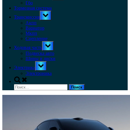
menu
Гбо
Тормозная система
Toggle
Трансмиссия
sub-
menu
Акпп
Вариатор
Мкпп
Сцепление
Toggle
Ходовая часть
sub-
menu
Подвеска авто
Шины и диски
Toggle
Электрика
sub-
menu
Электроника
Toggle
search
Найти:
form