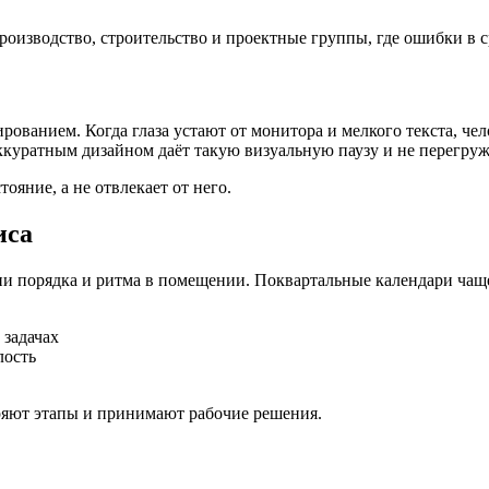
оизводство, строительство и проектные группы, где ошибки в ср
рованием. Когда глаза устают от монитора и мелкого текста, че
ккуратным дизайном даёт такую визуальную паузу и не перегру
ояние, а не отвлекает от него.
иса
и порядка и ритма в помещении. Поквартальные календари чащ
 задачах
лость
ряют этапы и принимают рабочие решения.