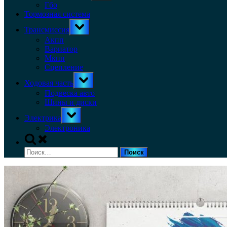
menu
Гбо
Тормозная система
Toggle
Трансмиссия
sub-
menu
Акпп
Вариатор
Мкпп
Сцепление
Toggle
Ходовая часть
sub-
menu
Подвеска авто
Шины и диски
Toggle
Электрика
sub-
menu
Электроника
Toggle
search
Найти:
form