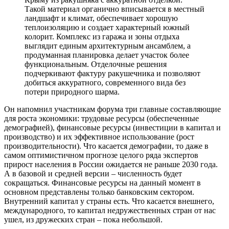
Такой материал органично вписывается в местный
ландшафт и климат, обеспечивает хорошую
теплоизоляцию и создает характерный южный
колорит. Комплекс из гаража и зоны отдыха
выглядит единым архитектурным ансамблем, а
продуманная планировка делает участок более
функциональным. Отделочные решения
подчеркивают фактуру ракушечника и позволяют
добиться аккуратного, современного вида без
потери природного шарма.
Он напомнил участникам форума три главные составляющие
для роста экономики: трудовые ресурсы (обеспеченные
демографией), финансовые ресурсы (инвестиции в капитал и
производство) и их эффективное использование (рост
производительности). Что касается демографии, то даже в
самом оптимистичном прогнозе целого ряда экспертов
прирост населения в России ожидается не раньше 2030 года.
А в базовой и средней версии – численность будет
сокращаться. Финансовые ресурсы на данный момент в
основном представлены только банковским сектором.
Внутренний капитал у страны есть. Что касается внешнего,
международного, то капитал недружественных стран от нас
ушел, из дружеских стран – пока небольшой.