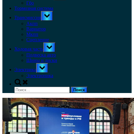
menu
Гбо
Тормозная система
Toggle
Трансмиссия
sub-
menu
Акпп
Вариатор
Мкпп
Сцепление
Toggle
Ходовая часть
sub-
menu
Подвеска авто
Шины и диски
Toggle
Электрика
sub-
menu
Электроника
Toggle
search
Найти:
form