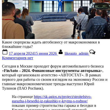
Какие сюрпризы ждать автобизнесу от макроэкономики в
ближайшие годы?
Posted
By
17 апреля 2024
15 июня 2026
likeauto_admin
on
к
Комментариев
нет
записи
Сегодня в Москве проходит форум автомобильного бизнеса
Какие
«
FinAuto – 2024. Финансовые инструменты авторынка
»,
сюрпризы
который организовало агентство «АВТОСТАТ». В рамках
ждать
первого дня работы со своим взглядом на экономику России и
автобизнесу
главные макроэкономические тренды выступил Юрий
от
Тулинов (ПАО Росбанк).
макроэкономики
в
На странице
https://sk-agios.ru/project/stroitelstvo-
ближайшие
garazha-i-besedki-iz-rakushki-v-krymu-s-rodnoe/
годы?
показан пример строительства гаража и беседки в
Крыму из ракушняка с аккуратной отделкой.