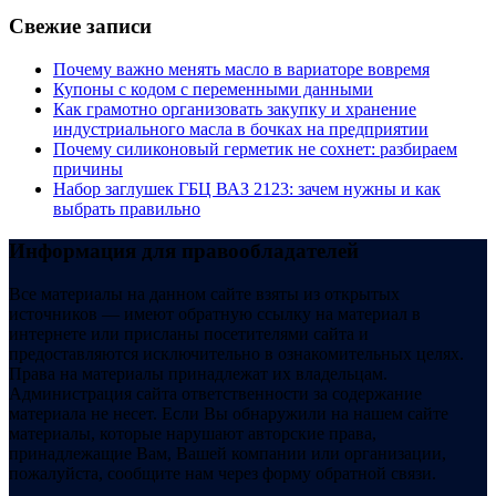
Свежие записи
Почему важно менять масло в вариаторе вовремя
Купоны c кодом с переменными данными
Как грамотно организовать закупку и хранение
индустриального масла в бочках на предприятии
Почему силиконовый герметик не сохнет: разбираем
причины
Набор заглушек ГБЦ ВАЗ 2123: зачем нужны и как
выбрать правильно
Информация для правообладателей
Все материалы на данном сайте взяты из открытых
источников — имеют обратную ссылку на материал в
интернете или присланы посетителями сайта и
предоставляются исключительно в ознакомительных целях.
Права на материалы принадлежат их владельцам.
Администрация сайта ответственности за содержание
материала не несет. Если Вы обнаружили на нашем сайте
материалы, которые нарушают авторские права,
принадлежащие Вам, Вашей компании или организации,
пожалуйста, сообщите нам через форму обратной связи.