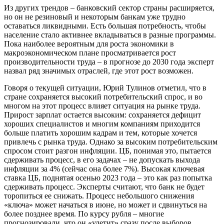
Из других трендов – банковский сектор страны расширяется,
но он не резиновый и некоторым банкам уже трудно
оставаться ликвидными. Есть большая потребность, чтобы
население стало активнее вкладываться в разные программы.
Пока наиболее вероятным для роста экономики в
макроэкономическом плане просматривается рост
производительности труда – в прогнозе до 2030 года эксперт
назвал ряд значимых отраслей, где этот рост возможен.
Говоря о текущей ситуации, Юрий Тулинов отметил, что в
стране сохраняется высокий потребительский спрос, и во
многом на этот процесс влияет ситуация на рынке труда.
Прирост зарплат остается высоким: сохраняется дефицит
хороших специалистов и многим компаниям приходится
больше платить хорошим кадрам и тем, которые хочется
привлечь с рынка труда. Однако за высоким потребительским
спросом стоит разгон инфляции. ЦБ, понимая это, пытается
сдерживать процесс, в его задачах – не допускать выхода
инфляции за 4% (сейчас она более 7%). Высокая ключевая
ставка ЦБ, поднятая осенью 2023 года – это как раз попытка
сдерживать процесс. Эксперты считают, что банк не будет
торопиться ее снижать. Процесс небольшого снижения
«ключа» может начаться в июне, но может и сдвинуться на
более позднее время. По курсу рубля – многие
прогнозировали, что он «улетит» сразу после выборов