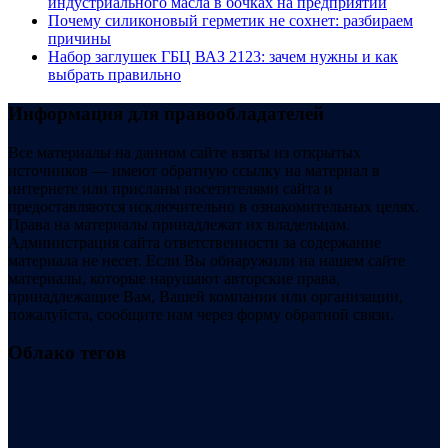
индустриального масла в бочках на предприятии
Почему силиконовый герметик не сохнет: разбираем
причины
Набор заглушек ГБЦ ВАЗ 2123: зачем нужны и как
выбрать правильно
Информация для правообладателей
Все материалы на данном сайте взяты из открытых
источников — имеют обратную ссылку на материал в
интернете или присланы посетителями сайта и
предоставляются исключительно в ознакомительных целях.
Права на материалы принадлежат их владельцам.
Администрация сайта ответственности за содержание
материала не несет. Если Вы обнаружили на нашем сайте
материалы, которые нарушают авторские права,
принадлежащие Вам, Вашей компании или организации,
пожалуйста, сообщите нам через форму обратной связи.
Облако тегов