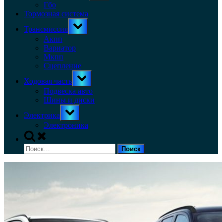
menu
Гбо
Тормозная система
Toggle
Трансмиссия
sub-
menu
Акпп
Вариатор
Мкпп
Сцепление
Toggle
Ходовая часть
sub-
menu
Подвеска авто
Шины и диски
Toggle
Электрика
sub-
menu
Электроника
Toggle
search
Найти:
form