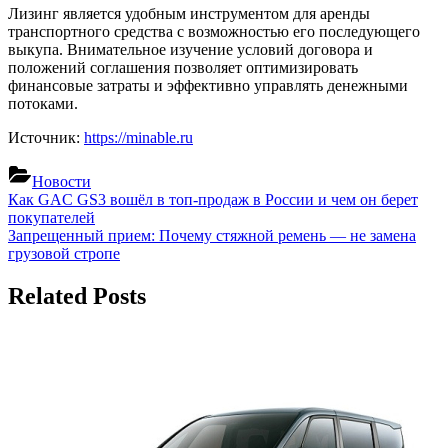
Лизинг является удобным инструментом для аренды
транспортного средства с возможностью его последующего
выкупа. Внимательное изучение условий договора и
положений соглашения позволяет оптимизировать
финансовые затраты и эффективно управлять денежными
потоками.
Источник:
https://minable.ru
Новости
Навигация
Previous
Как GAC GS3 вошёл в топ‑продаж в России и чем он берет
Post:
покупателей
по
Next
Запрещенный прием: Почему стяжной ремень — не замена
записям
Post:
грузовой стропе
Related Posts