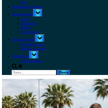
menu
Гбо
Тормозная система
Toggle
Трансмиссия
sub-
menu
Акпп
Вариатор
Мкпп
Сцепление
Toggle
Ходовая часть
sub-
menu
Подвеска авто
Шины и диски
Toggle
Электрика
sub-
menu
Электроника
Toggle
search
Найти:
form