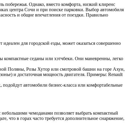
ь побережья. Однако, вместо комфорта, низкий клиренс
очках центра Сочи и при поиске парковки. Выбор автомобиля
пасность и общие впечатления от поездки. Правильно
т идеален для городской езды, может оказаться совершенно
ы компактные седаны или хэтчбеки. Они маневренны, легко
ной Поляны, Розы Хутор или смотровой башни на горе Ахун,
онье) и достаточная мощность двигателя. Примеры: Renault
 подойдут автомобили бизнес-класса или комфортабельные
 с небольшими чемоданами позволяет выбрать компактный
ьте, что в горах часто требуется дополнительное снаряжение,