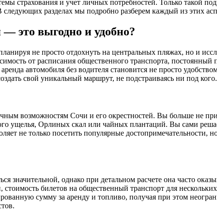
емы страхования и учет личных потребностей. Только такой подх
 следующих разделах мы подробно разберем каждый из этих асп
я — это выгодно и удобно?
, планируя не просто отдохнуть на центральных пляжах, но и и
симость от расписания общественного транспорта, постоянный 
 аренда автомобиля без водителя становится не просто удобств
здать свой уникальный маршрут, не подстраиваясь ни под кого.
ным возможностям Сочи и его окрестностей. Вы больше не при
го ущелья, Орлиных скал или чайных плантаций. Вы сами решает
оляет не только посетить популярные достопримечательности, но
ься значительной, однако при детальном расчете она часто оказ
, стоимость билетов на общественный транспорт для нескольких
ованную сумму за аренду и топливо, получая при этом неогран
стов.