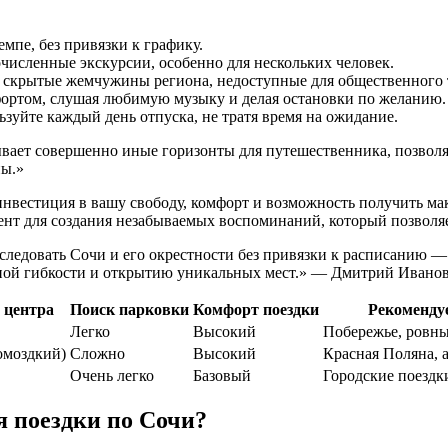
мпе, без привязки к графику.
численные экскурсии, особенно для нескольких человек.
 скрытые жемчужины региона, недоступные для общественного 
ортом, слушая любимую музыку и делая остановки по желанию.
уйте каждый день отпуска, не тратя время на ожидание.
ает совершенно иные горизонты для путешественника, позволяя
ны.»
о инвестиция в вашу свободу, комфорт и возможность получить
мент для создания незабываемых воспоминаний, который позволя
ледовать Сочи и его окрестности без привязки к расписанию — 
ной гибкости и открытию уникальных мест.» — Дмитрий Иванов,
 центра
Поиск парковки
Комфорт поездки
Рекоменду
Легко
Высокий
Побережье, ровны
омоздкий)
Сложно
Высокий
Красная Поляна, 
Очень легко
Базовый
Городские поездк
 поездки по Сочи?