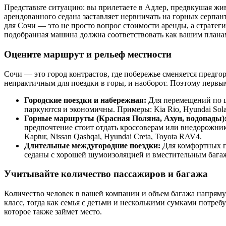
Представьте ситуацию: вы прилетаете в Адлер, предвкушая жи
арендованного седана заставляет нервничать на горных серпан
для Сочи — это не просто вопрос стоимости аренды, а стратег
подобранная машина должна соответствовать как вашим плана
Оцените маршрут и рельеф местности
Сочи — это город контрастов, где побережье сменяется предгор
непрактичным для поездки в горы, и наоборот. Поэтому первы
Городские поездки и набережная:
Для перемещений по ц
паркуются и экономичны. Примеры: Kia Rio, Hyundai Solar
Горные маршруты (Красная Поляна, Ахун, водопады)
предпочтение стоит отдать кроссоверам или внедорожник
Kaptur, Nissan Qashqai, Hyundai Creta, Toyota RAV4.
Длительные междугородние поездки:
Для комфортных п
седаны с хорошей шумоизоляцией и вместительным багажн
Учитывайте количество пассажиров и багажа
Количество человек в вашей компании и объем багажа напрям
класс, тогда как семья с детьми и несколькими сумками потребу
которое также займет место.