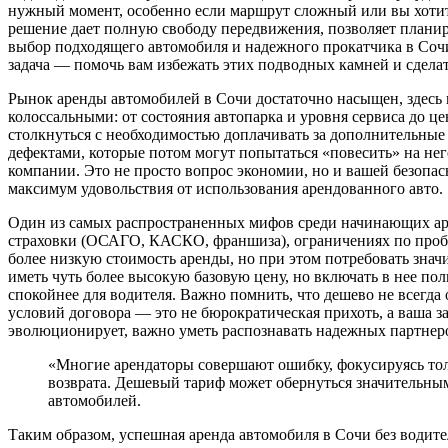
нужный момент, особенно если маршрут сложный или вы хотите
решение дает полную свободу передвижения, позволяет планиро
выбор подходящего автомобиля и надежного прокатчика в Соч
задача — помочь вам избежать этих подводных камней и сдел
Рынок аренды автомобилей в Сочи достаточно насыщен, здесь
колоссальными: от состояния автопарка и уровня сервиса до 
столкнуться с необходимостью доплачивать за дополнительные
дефектами, которые потом могут попытаться «повесить» на нег
компании. Это не просто вопрос экономии, но и вашей безопас
максимум удовольствия от использования арендованного авто.
Один из самых распространенных мифов среди начинающих арен
страховки (ОСАГО, КАСКО, франшиза), ограничениях по пробег
более низкую стоимость аренды, но при этом потребовать значи
иметь чуть более высокую базовую цену, но включать в нее по
спокойнее для водителя. Важно помнить, что дешево не всегда
условий договора — это не бюрократическая прихоть, а ваша з
эволюционирует, важно уметь распознавать надежных партнер
«Многие арендаторы совершают ошибку, фокусируясь толь
возврата. Дешевый тариф может обернуться значительны
автомобилей.
Таким образом, успешная аренда автомобиля в Сочи без водите