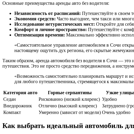
Основные преимущества аренды авто без водителя:
Независимость от расписаний:
Путешествуйте в своем те
Экономия средств:
Часто выгоднее, чем такси или много
Исследование нетуристических мест:
Откройте для себя
Комфорт и личное пространство:
Путешествуйте с комф
Оптимизация времени:
Максимально эффективно использ
«Самостоятельное управление автомобилем в Сочи открыв
настоящему ощутить дух региона, его скрытые жемчужи
Таким образом, аренда автомобиля без водителя в Сочи — эт
путешествия. Это не просто средство передвижения, а инстру
«Возможность самостоятельно планировать маршрут и исс
для любого путешественника, стремящегося к максималь
Категория авто
Горные серпантины
Узкие улицы
Седан
Рискованно (низкий клиренс)
Удобно
Внедорожник
Отлично (высокий клиренс)
Затруднено (гр
Компакт
Умеренно (зависит от модели)
Очень удобно
Как выбрать идеальный автомобиль для