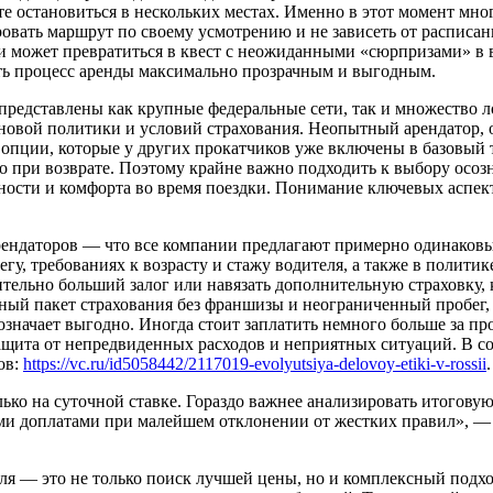
 остановиться в нескольких местах. Именно в этот момент мног
вать маршрут по своему усмотрению и не зависеть от расписани
и может превратиться в квест с неожиданными «сюрпризами» в
ать процесс аренды максимально прозрачным и выгодным.
 представлены как крупные федеральные сети, так и множество
ценовой политики и условий страхования. Неопытный арендатор, 
 опции, которые у других прокатчиков уже включены в базовый 
о при возврате. Поэтому крайне важно подходить к выбору осоз
ности и комфорта во время поездки. Понимание ключевых аспект
даторов — что все компании предлагают примерно одинаковые у
у, требованиях к возрасту и стажу водителя, а также в полити
тельно больший залог или навязать дополнительную страховку, к
лный пакет страхования без франшизы и неограниченный пробег,
 означает выгодно. Иногда стоит заплатить немного больше за п
ащита от непредвиденных расходов и неприятных ситуаций. В со
ов:
https://vc.ru/id5058442/2117019-evolyutsiya-delovoy-etiki-v-rossii
.
ко на суточной ставке. Гораздо важнее анализировать итоговую 
ми доплатами при малейшем отклонении от жестких правил», — 
ля — это не только поиск лучшей цены, но и комплексный подхо