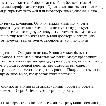
ие задумываются об аренде автомобиля без водителя. Это
й или тарифов агрегаторов. Однако, как показывает практика,
 виде скрытых платежей или неоговоренных условий. Наша
 локальных компаний. Отличия между ними могут быть
ориентируясь исключительно на низкую цену, рискует
тариф. Или, что еще хуже, получить автомобиль с мелкими
нанно, тщательно изучая все детали договора и репутацию
ов поможет вам не только сэкономить, но и получить
словия. Это далеко не так. Разница может быть в типе
ке залога. Например, некоторые компании могут предложить
оторая в итоге сделает аренду дороже. Другие, наоборот, могут
 что в долгосрочной перспективе окажется выгоднее и
розрачность и отсутствие скрытых рисков. Подробное изучение
временном мире, где деловая этика постоянно
стоимость, учитывая страховку, лимит пробега и условия
отмечает Сергей Петров, эксперт по прокату
д к выбору. Это включает в себя анализ репутации компании,