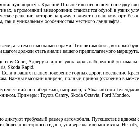
вописную дорогу к Красной Поляне или неспешную поездку вдол
тинах, а громоздкий внедорожник становится обузой в узких ул
ическое решение, которое напрямую влияет на ваш комфорт, безо
м, так и уникальным особенностям местного ландшафта.
ьями, а затем и высокими горами. Тип автомобиля, который буде
м шагом должен стать анализ вашего предполагаемого маршрута.
ентру Сочи, Адлеру или прогулок вдоль набережной оптимальн
is, Skoda Rapid.
:
Если в ваших планах покорение горных дорог, посещение Крас
ам. Важны высокий клиренс, полный привод (особенно в межсез
утешествий по побережью, например, в Абхазию или Геленджик,
иком. Примеры: Toyota Camry, Skoda Octavia, Ford Mondeo.
ую диктуют требуемый размер автомобиля. Путешествие вдвоем
ет более просторного седана, универсала или минивэна. Не забуд