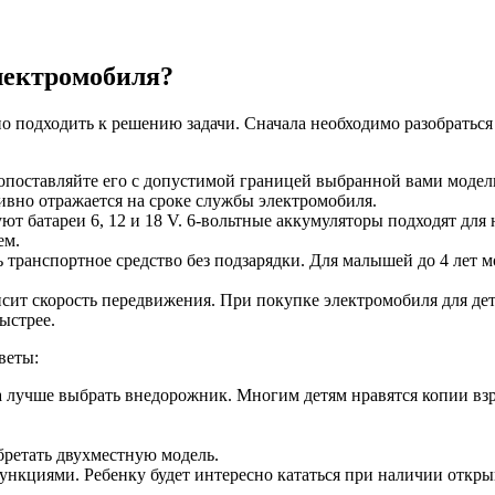
электромобиля?
о подходить к решению задачи. Сначала необходимо разобраться
сопоставляйте его с допустимой границей выбранной вами модел
вно отражается на сроке службы электромобиля.
ют батареи 6, 12 и 18 V. 6-вольтные аккумуляторы подходят дл
ем.
ть транспортное средство без подзарядки. Для малышей до 4 лет
сит скорость передвижения. При покупке электромобиля для дете
ыстрее.
веты:
да лучше выбрать внедорожник. Многим детям нравятся копии вз
обретать двухместную модель.
кциями. Ребенку будет интересно кататься при наличии откры