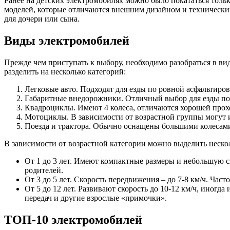
Ранее на детских электромобилях можно было покататься толь
моделей, которые отличаются внешним дизайном и технически
для дочери или сына.
Виды электромобилей
Прежде чем приступать к выбору, необходимо разобраться в ви
разделить на несколько категорий:
Легковые авто. Подходят для езды по ровной асфальтиров
Габаритные внедорожники. Отличный выбор для езды по б
Квадроциклы. Имеют 4 колеса, отличаются хорошей про
Мотоциклы. В зависимости от возрастной группы могут и
Поезда и трактора. Обычно оснащены большими колесами
В зависимости от возрастной категории можно выделить неско
От 1 до 3 лет. Имеют компактные размеры и небольшую с
родителей.
От 3 до 5 лет. Скорость передвижения – до 7-8 км/ч. Ча
От 5 до 12 лет. Развивают скорость до 10-12 км/ч, иног
передач и другие взрослые «примочки».
ТОП-10 электромобилей