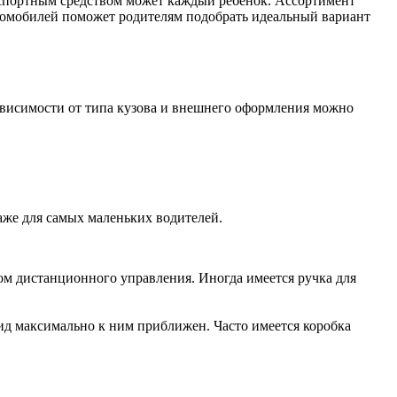
анспортным средством может каждый ребенок. Ассортимент
томобилей поможет родителям подобрать идеальный вариант
зависимости от типа кузова и внешнего оформления можно
аже для самых маленьких водителей.
ом дистанционного управления. Иногда имеется ручка для
вид максимально к ним приближен. Часто имеется коробка