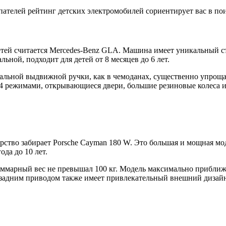
ателей рейтинг детских электромобилей сориентирует вас в пои
тей считается Mercedes-Benz GLA. Машина имеет уникальный с
ьной, подходит для детей от 8 месяцев до 6 лет.
циальной выдвижной ручки, как в чемоданах, существенно упроща
 4 режимами, открывающиеся двери, большие резиновые колеса и 
ство забирает Porsche Cayman 180 W. Это большая и мощная моде
ода до 10 лет.
 суммарный вес не превышал 100 кг. Модель максимально прибл
 с задним приводом также имеет привлекательный внешний дизай