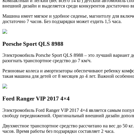
Компактный и легкий (вес всего 14 кг) детский автомобиль с
внешний дизайн и выделяется среди конкурентов достаточно 
Машина имеет мягкое и удобное сиденье, магнитолу для включен
достаточно 7 часов. Без подзарядки может ездить 1,5 часа.
Porsche Sport QLS 8988
Электромобиль Porsche Sport QLS 8988 – это лучший вариант д
разогнать транспортное средство до 7 км/ч.
Резиновые колеса и амортизаторы обеспечивают ребенку комфо
такая машина для детей от 8 месяцев до 4 лет. Важной особенн
Ford Ranger VIP 2017 4×4
Электромобиль Ford Ranger VIP 2017 4×4 является самым по
свободу передвижений. Оригинальный внешний дизайн дополня
Двухместное транспортное средство рассчитано на вес до 50 кг
часов. Время работы без подзарядки составляет 2 часа.