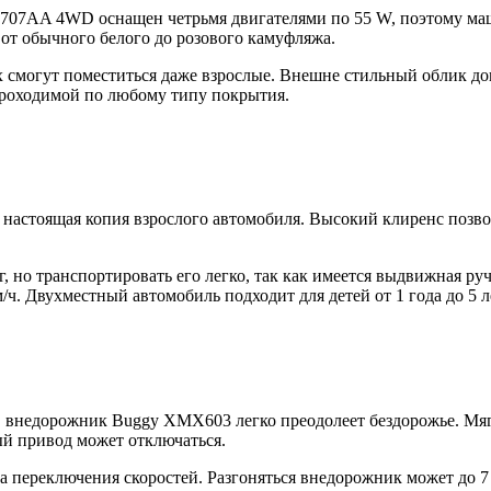
707AA 4WD оснащен четрьмя двигателями по 55 W, поэтому маши
: от обычного белого до розового камуфляжа.
х смогут поместиться даже взрослые. Внешне стильный облик до
проходимой по любому типу покрытия.
настоящая копия взрослого автомобиля. Высокий клиренс позво
кг, но транспортировать его легко, так как имеется выдвижная р
ч. Двухместный автомобиль подходит для детей от 1 года до 5 лет,
, внедорожник Buggy XMX603 легко преодолеет бездорожье. Мягк
ый привод может отключаться.
а переключения скоростей. Разгоняться внедорожник может до 7 