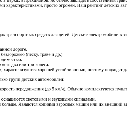
ко в парках аттракционов, но сейчас завладеть собственным тр
ми характеристиками, просто огромен. Наш рейтинг детских ав
дах транспортных средств для детей. Детские электромобили в 
анной дороге.
ездорожью (песку, траве и др.).
ходимостью.
меть два или три колеса.
, характеризуются хорошей устойчивостью, поэтому подходят д
лько групп детских автомобилей:
корость передвижения (до 5 км/ч). Обычно комплектуются пульт
сто оснащаются световыми и звуковыми сигналами.
да и больше. Являются копиями взрослых машин или их внешний 