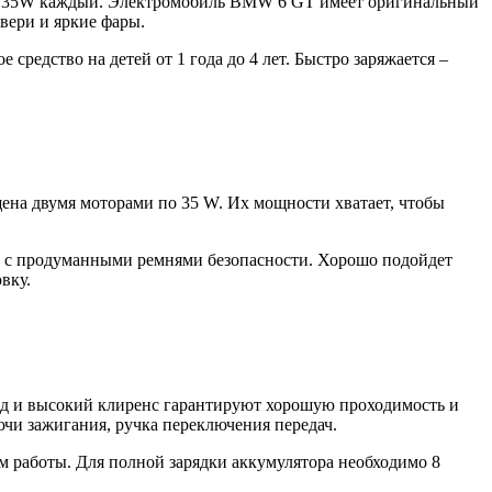
и по 35W каждый. Электромобиль BMW 6 GT имеет оригинальный
вери и яркие фары.
редство на детей от 1 года до 4 лет. Быстро заряжается –
щена двумя моторами по 35 W. Их мощности хватает, чтобы
ло с продуманными ремнями безопасности. Хорошо подойдет
вку.
од и высокий клиренс гарантируют хорошую проходимость и
чи зажигания, ручка переключения передач.
жим работы. Для полной зарядки аккумулятора необходимо 8