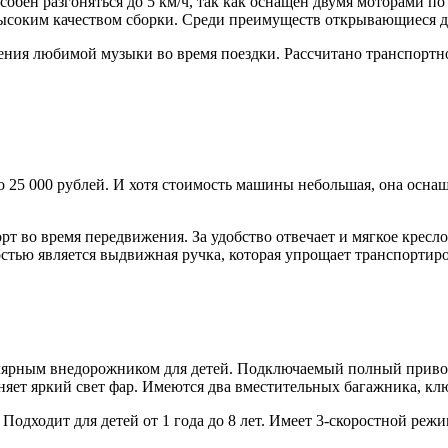
пособен разгоняться до 5 км/ч, так как оснащен двумя моторам
высоким качеством сборки. Среди преимуществ открывающиеся д
ия любимой музыки во время поездки. Рассчитано транспортное с
о 25 000 рублей. И хотя стоимость машины небольшая, она осна
рт во время передвижения. За удобство отвечает и мягкое крес
остью является выдвижная ручка, которая упрощает транспортиро
пулярным внедорожником для детей. Подключаемый полный прив
ет яркий свет фар. Имеются два вместительных багажника, клю
. Подходит для детей от 1 года до 8 лет. Имеет 3-скоростной ре