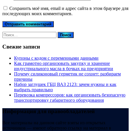
Сохранить моё имя, email и адрес сайта в этом браузере для
последующих моих комментариев.
Найти:
Свежие записи
Купоны c кодом с переменными данными
Как грамотно организовать закупку и хранение
индустриального масла в бочках на предприятии
Почему силиконовый герметик не сохнет: разбираем
причины
Набор заглушек ГБЦ ВАЗ 2123: зачем нужны и как
выбрать правильно
Перевозка компрессоров: как организовать безопасную
транспортировку габаритного оборудования
Информация для правообладателей
Все материалы на данном сайте взяты из открытых
источников — имеют обратную ссылку на материал в