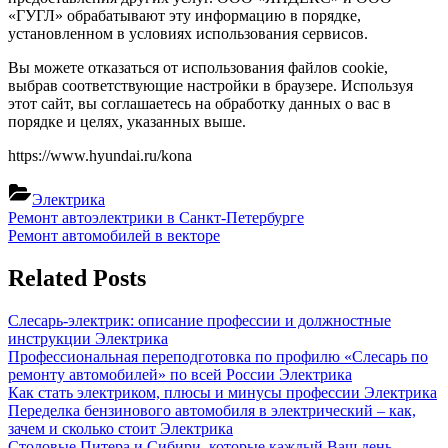
«ГУГЛ» обрабатывают эту информацию в порядке,
установленном в условиях использования сервисов.
Вы можете отказаться от использования файлов cookie,
выбрав соответствующие настройки в браузере. Используя
этот сайт, вы соглашаетесь на обработку данных о вас в
порядке и целях, указанных выше.
https://www.hyundai.ru/kona
Электрика
Навигация
Previous
Ремонт автоэлектрики в Санкт-Петербурге
Post:
Next
Ремонт автомобилей в векторе
по
Post:
записям
Related Posts
Слесарь-электрик: описание профессии и должностные
инструкции
Электрика
Профессиональная переподготовка по профилю «Слесарь по
ремонту автомобилей» по всей России
Электрика
Как стать электриком, плюсы и минусы профессии
Электрика
Переделка бензинового автомобиля в электрический – как,
зачем и сколько стоит
Электрика
Столовые Питера и Сибири, которые каждый Ваш день