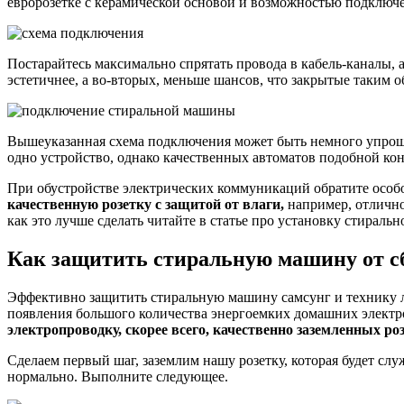
евророзетке с керамической основой и возможностью подключе
Постарайтесь максимально спрятать провода в кабель-каналы, 
эстетичнее, а во-вторых, меньше шансов, что закрытые таким о
Вышеуказанная схема подключения может быть немного упрощен
одно устройство, однако качественных автоматов подобной кон
При обустройстве электрических коммуникаций обратите особо
качественную розетку с защитой от влаги,
например, отлично
как это лучше сделать читайте в статье про установку стираль
Как защитить стиральную машину от с
Эффективно защитить стиральную машину самсунг и технику лю
появления большого количества энергоемких домашних электро
электропроводку, скорее всего, качественно заземленных розе
Сделаем первый шаг, заземлим нашу розетку, которая будет слу
нормально. Выполните следующее.