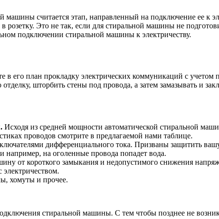
честву
й машины считается этап, направленный на подключение ее к э
 в розетку. Это не так, если для стиральной машины не подгото
ильном подключении стиральной машины к электричеству.
йте в его план прокладку электрических коммуникаций с учетом
отделку, шторбить стены под провода, а затем замазывать и зак
.
Исходя из средней мощности автоматической стиральной маши
истиках проводов смотрите в предлагаемой нами таблице.
ключателями дифференциального тока. Призваны защитить вашу
ли например, на оголенные провода попадет вода.
ну от короткого замыкания и недопустимого снижения напряже
с электричеством.
ы, хомуты и прочее.
подключения стиральной машины. С тем чтобы позднее не возн