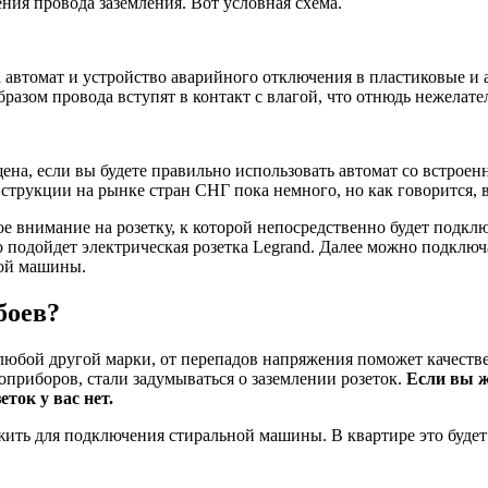
ния провода заземления. Вот условная схема.
а автомат и устройство аварийного отключения в пластиковые и
бразом провода вступят в контакт с влагой, что отнюдь нежелате
а, если вы будете правильно использовать автомат со встроен
струкции на рынке стран СНГ пока немного, но как говорится, в
е внимание на розетку, к которой непосредственно будет подкл
 подойдет электрическая розетка Legrand. Далее можно подключ
ной машины.
боев?
бой другой марки, от перепадов напряжения поможет качествен
приборов, стали задумываться о заземлении розеток.
Если вы ж
ток у вас нет.
жить для подключения стиральной машины. В квартире это будет 