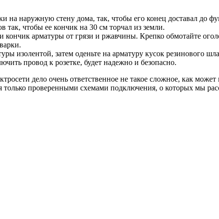
и на наружную стену дома, так, чтобы его конец доставал до фу
в так, чтобы ее кончик на 30 см торчал из земли.
ли кончик арматуры от грязи и ржавчины. Крепко обмотайте ого
варки.
ры изолентой, затем оденьте на арматуру кусок резинового шла
чить провод к розетке, будет надежно и безопасно.
росети дело очень ответственное не такое сложное, как может п
только проверенными схемами подключения, о которых мы расск