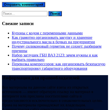
Найти:
Свежие записи
Купоны c кодом с переменными данными
Как грамотно организовать закупку и хранение
индустриального масла в бочках на предприятии
Почему силиконовый герметик не сохнет: разбираем
причины
Набор заглушек ГБЦ ВАЗ 2123: зачем нужны и как
выбрать правильно
Перевозка компрессоров: как организовать безопасную
транспортировку габаритного оборудования
Информация для правообладателей
Все материалы на данном сайте взяты из открытых
источников — имеют обратную ссылку на материал в
интернете или присланы посетителями сайта и
предоставляются исключительно в ознакомительных целях.
Права на материалы принадлежат их владельцам.
Администрация сайта ответственности за содержание