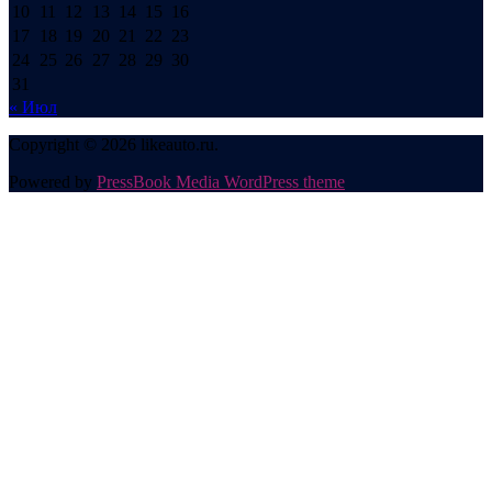
10
11
12
13
14
15
16
17
18
19
20
21
22
23
24
25
26
27
28
29
30
31
« Июл
Copyright © 2026 likeauto.ru.
Powered by
PressBook Media WordPress theme