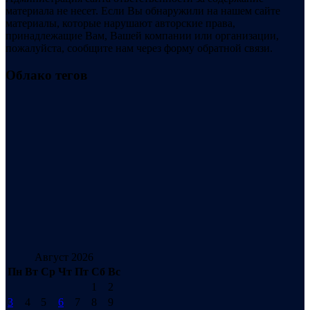
материала не несет. Если Вы обнаружили на нашем сайте
материалы, которые нарушают авторские права,
принадлежащие Вам, Вашей компании или организации,
пожалуйста, сообщите нам через форму обратной связи.
Облако тегов
Август 2026
Пн
Вт
Ср
Чт
Пт
Сб
Вс
1
2
3
4
5
6
7
8
9