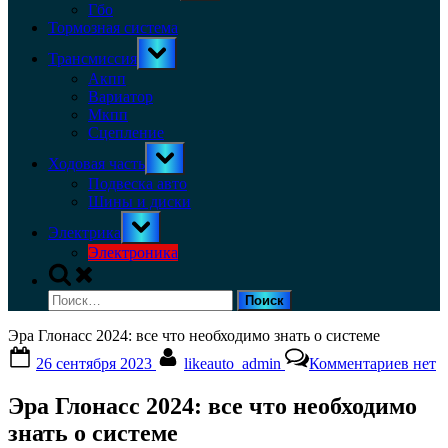
menu
Гбо
Тормозная система
Toggle
Трансмиссия
sub-
menu
Акпп
Вариатор
Мкпп
Сцепление
Toggle
Ходовая часть
sub-
menu
Подвеска авто
Шины и диски
Toggle
Электрика
sub-
menu
Электроника
Toggle
search
Найти:
form
Эра Глонасс 2024: все что необходимо знать о системе
Posted
By
к
26 сентября 2023
likeauto_admin
Комментариев
нет
on
запис
Эра
Эра Глонасс 2024: все что необходимо
Глона
2024:
знать о системе
все