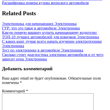
Post:
Next
Расшифровка номера кузова японского автомобиля
по
Post:
записям
Related Posts
Электроника для начинающих
Электроника
ГУР: что это такое в автомобиле
Электроника
Какую первую машину купить начинающему водителю:
ТОП-10 лучших автомобилей для новичков
Электроника
С каких книг лучше всего начать изучение электротехнике
Электроника
Тест по электронике в автомобиле
Электроника
Сколько стоит диагностика электрики автомобиля и от чего
зависит цена
Электроника
Добавить комментарий
Ваш адрес email не будет опубликован.
Обязательные поля
помечены
*
Комментарий
*