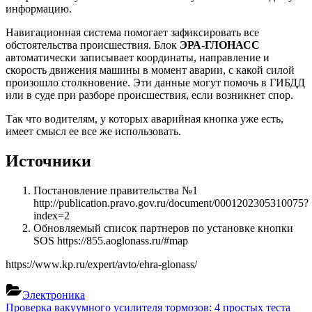
информацию.
Навигационная система помогает зафиксировать все
обстоятельства происшествия. Блок
ЭРА-ГЛОНАСС
автоматически записывает координаты, направление и
скорость движения машины в момент аварии, с какой силой
произошло столкновение. Эти данные могут помочь в ГИБДД
или в суде при разборе происшествия, если возникнет спор.
Так что водителям, у которых аварийная кнопка уже есть,
имеет смысл ее все же использовать.
Источники
Постановление правительства №1
http://publication.pravo.gov.ru/document/0001202305310075?
index=2
Обновляемый список партнеров по установке кнопки
SOS https://855.aoglonass.ru/#map
https://www.kp.ru/expert/avto/ehra-glonass/
Электроника
Навигация
Previous
Проверка вакуумного усилителя тормозов: 4 простых теста