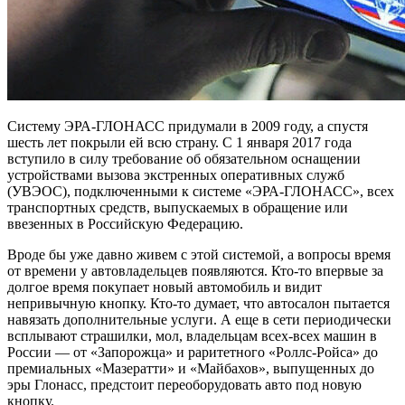
Систему ЭРА-ГЛОНАСС придумали в 2009 году, а спустя
шесть лет покрыли ей всю страну. С 1 января 2017 года
вступило в силу требование об обязательном оснащении
устройствами вызова экстренных оперативных служб
(УВЭОС), подключенными к системе «ЭРА-ГЛОНАСС», всех
транспортных средств, выпускаемых в обращение или
ввезенных в Российскую Федерацию.
Вроде бы уже давно живем с этой системой, а вопросы время
от времени у автовладельцев появляются. Кто-то впервые за
долгое время покупает новый автомобиль и видит
непривычную кнопку. Кто-то думает, что автосалон пытается
навязать дополнительные услуги. А еще в сети периодически
всплывают страшилки, мол, владельцам всех-всех машин в
России — от «Запорожца» и раритетного «Роллс-Ройса» до
премиальных «Мазератти» и «Майбахов», выпущенных до
эры Глонасс, предстоит переоборудовать авто под новую
кнопку.