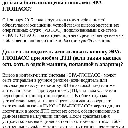
должны быть оснащены кнопками ЭРА-
ГЛОНАСС?
С 1 января 2017 года вступило в силу требование об
обязательном оснащении устройствами вызова экстренных
оперативных служб (УВЭОС), подключенными к системе
«ЭРА-ГЛОНАСС», всех транспортных средств, выпускаемых
в обращение или ввезенных в Российскую Федерацию.
Должен ли водитель использовать кнопку ЭРА-
ГЛОНАСС при любом ДТП (если такая кнопка
есть хоть в одной машине, попавшей в аварию)?
Вызов в контакт-центр системы «ЭРА-ГЛОНАСС» может
быть отправлен в ручном режиме (если водитель или
пассажиры нажмут на кнопку SOS в автомобиле) или же
автоматически — при серьезном ДТП, сильном ударе или
перевороте транспортного средства. В обоих случаях
устройство выходит из «спящего режима» и совершает
экстренный вызов в ГАИС «ЭРА-ГЛОНАСС» через одну из
доступных в месте ДТП сотовых сетей, обеспечивающую в
данном месте наилучший сигнал. После срабатывания
устройство вызова еще час остается активно для того, чтобы
экстренные службы могли связаться и уточнить необходимую