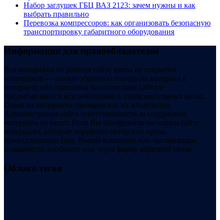
Набор заглушек ГБЦ ВАЗ 2123: зачем нужны и как
выбрать правильно
Перевозка компрессоров: как организовать безопасную
транспортировку габаритного оборудования
Информация для правообладателей
Все материалы на данном сайте взяты из открытых
источников — имеют обратную ссылку на материал в
интернете или присланы посетителями сайта и
предоставляются исключительно в ознакомительных целях.
Права на материалы принадлежат их владельцам.
Администрация сайта ответственности за содержание
материала не несет. Если Вы обнаружили на нашем сайте
материалы, которые нарушают авторские права,
принадлежащие Вам, Вашей компании или организации,
пожалуйста, сообщите нам через форму обратной связи.
Облако тегов