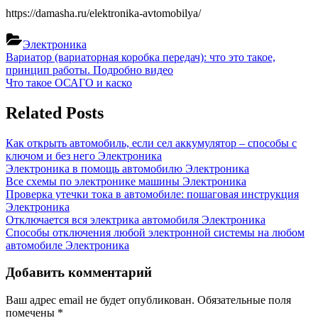
https://damasha.ru/elektronika-avtomobilya/
Электроника
Навигация
Previous
Вариатор (вариаторная коробка передач): что это такое,
Post:
принцип работы. Подробно видео
по
Next
Что такое ОСАГО и каско
записям
Post:
Related Posts
Как открыть автомобиль, если сел аккумулятор – способы с
ключом и без него
Электроника
Электроника в помощь автомобилю
Электроника
Все схемы по электронике машины
Электроника
Проверка утечки тока в автомобиле: пошаговая инструкция
Электроника
Отключается вся электрика автомобиля
Электроника
Способы отключения любой электронной системы на любом
автомобиле
Электроника
Добавить комментарий
Ваш адрес email не будет опубликован.
Обязательные поля
помечены
*