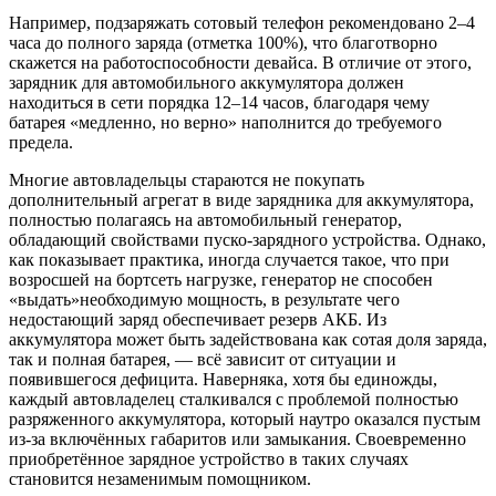
Например, подзаряжать сотовый телефон рекомендовано 2–4
часа до полного заряда (отметка 100%), что благотворно
скажется на работоспособности девайса. В отличие от этого,
зарядник для автомобильного аккумулятора должен
находиться в сети порядка 12–14 часов, благодаря чему
батарея «медленно, но верно» наполнится до требуемого
предела.
Многие автовладельцы стараются не покупать
дополнительный агрегат в виде зарядника для аккумулятора,
полностью полагаясь на автомобильный генератор,
обладающий свойствами пуско-зарядного устройства. Однако,
как показывает практика, иногда случается такое, что при
возросшей на бортсеть нагрузке, генератор не способен
«выдать»необходимую мощность, в результате чего
недостающий заряд обеспечивает резерв АКБ. Из
аккумулятора может быть задействована как сотая доля заряда,
так и полная батарея, — всё зависит от ситуации и
появившегося дефицита. Наверняка, хотя бы единожды,
каждый автовладелец сталкивался с проблемой полностью
разряженного аккумулятора, который наутро оказался пустым
из-за включённых габаритов или замыкания. Своевременно
приобретённое зарядное устройство в таких случаях
становится незаменимым помощником.