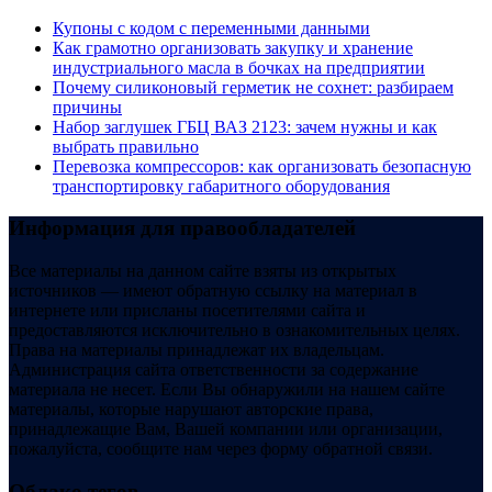
Купоны c кодом с переменными данными
Как грамотно организовать закупку и хранение
индустриального масла в бочках на предприятии
Почему силиконовый герметик не сохнет: разбираем
причины
Набор заглушек ГБЦ ВАЗ 2123: зачем нужны и как
выбрать правильно
Перевозка компрессоров: как организовать безопасную
транспортировку габаритного оборудования
Информация для правообладателей
Все материалы на данном сайте взяты из открытых
источников — имеют обратную ссылку на материал в
интернете или присланы посетителями сайта и
предоставляются исключительно в ознакомительных целях.
Права на материалы принадлежат их владельцам.
Администрация сайта ответственности за содержание
материала не несет. Если Вы обнаружили на нашем сайте
материалы, которые нарушают авторские права,
принадлежащие Вам, Вашей компании или организации,
пожалуйста, сообщите нам через форму обратной связи.
Облако тегов