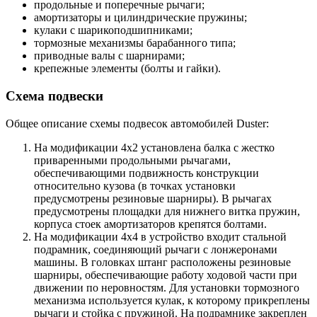
продольные и поперечные рычаги;
амортизаторы и цилиндрические пружины;
кулаки с шарикоподшипниками;
тормозные механизмы барабанного типа;
приводные валы с шарнирами;
крепежные элементы (болты и гайки).
Схема подвески
Общее описание схемы подвесок автомобилей Duster:
На модификации 4х2 установлена балка с жестко
приваренными продольными рычагами,
обеспечивающими подвижность конструкции
относительно кузова (в точках установки
предусмотрены резиновые шарниры). В рычагах
предусмотрены площадки для нижнего витка пружин,
корпуса стоек амортизаторов крепятся болтами.
На модификации 4х4 в устройство входит стальной
подрамник, соединяющий рычаги с лонжеронами
машины. В головках штанг расположены резиновые
шарниры, обеспечивающие работу ходовой части при
движении по неровностям. Для установки тормозного
механизма используется кулак, к которому прикреплены
рычаги и стойка с пружиной. На подрамнике закреплен