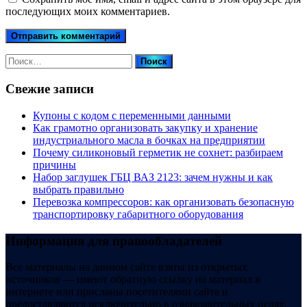
последующих моих комментариев.
Найти:
Свежие записи
Купоны c кодом с переменными данными
Как грамотно организовать закупку и хранение
индустриального масла в бочках на предприятии
Почему силиконовый герметик не сохнет: разбираем
причины
Набор заглушек ГБЦ ВАЗ 2123: зачем нужны и как
выбрать правильно
Перевозка компрессоров: как организовать безопасную
транспортировку габаритного оборудования
Информация для правообладателей
Все материалы на данном сайте взяты из открытых
источников — имеют обратную ссылку на материал в
интернете или присланы посетителями сайта и
предоставляются исключительно в ознакомительных целях.