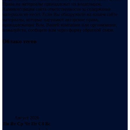
Права на материалы принадлежат их владельцам.
Администрация сайта ответственности за содержание
материала не несет. Если Вы обнаружили на нашем сайте
материалы, которые нарушают авторские права,
принадлежащие Вам, Вашей компании или организации,
пожалуйста, сообщите нам через форму обратной связи.
Облако тегов
Август 2026
Пн
Вт
Ср
Чт
Пт
Сб
Вс