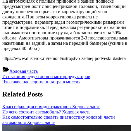
На автомобилях с полным приводом в задней подвеске
предусмотрен болт с эксцентриковой головкой, изменяющий
длину поперечного рычага и корректирующий угол
схождения. При этом корректировка развала не
предусмотрена, параметр задан геометрическими размерами
штанг и подрамника. Перед началом регулировки из машины
вынимаются посторонние грузы, а бак заполняется на 50%
объема. Амортизаторы прокачиваются 2-3 последовательными
нажатиями на задний, а затем на передний бамперы (усилие в
пределах 40-50 кг).
https://www.dusterok.ru/remont/ustrojstvo-zadnej-podveski-dastera
Ходовая часть
Навигация
Previous
Испытания редукторов и мотор-редукторов
Post:
Next
Что такое наследственная трансмиссия
по
Post:
записям
Related Posts
Классификация и виды тракторов
Ходовая часть
Из чего состоит автомобиль?
Ходовая часть
Как самостоятельно сделать диагностику ходовой части
автомобиля
Ходовая часть