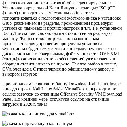
физических машин или готовый образ для виртуальных.
Установка виртуальной Кали Линукс с помощью ISO (CD
формат) пригодиться вам, если вы собираетесь
попрактиковаться с подготовкой жёсткого диска к установке
Grub, разбиением на разделы, прохождением процедуры
установки языковых и прочих настроек и т.п. Т.е. установкой
Кали Линукс так, словно бы вы ставили её на реальную
машину. Файл готовой виртуальной машины нам
предлагается для упрощения процедуры установки.
Функционал будет тем же, что и в предыдущем случае, но
диск с системным содержимым, файл манифеста, OVF XML
(спецификация аппаратного обеспечения) уже влючены в
сборку и ставить ничего не нужно. Так что выбор в пользу
OVA очевиден. Отправляемся по официальному адресу с
выбором загрузок
Пролистываем верхнюю таблицу Download Kali Linux Images
вниз до строки Kali Linux 64-bit VirtualBox и переходим по
ссылке загрузок со страницы Offensive Security VM Download
Page . По крайней мере, структура ссылок на странице
загрузок в 2020 г. такая.