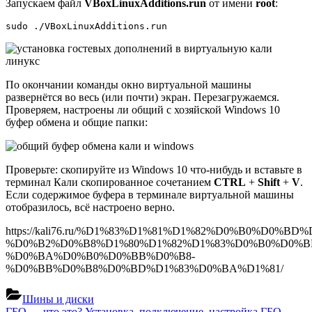
Запускаем файл
VBoxLinuxAdditions.run
от имени
root
:
sudo ./VBoxLinuxAdditions.run
По окончании команды окно виртуальной машины
развернётся во весь (или почти) экран. Перезагружаемся.
Проверяем, настроены ли общий с хозяйской Windows 10
буфер обмена и общие папки:
Проверьте: скопируйте из Windows 10 что-нибудь и вставьте в
терминал Кали скопированное сочетанием
CTRL
+
Shift
+
V
.
Если содержимое буфера в терминале виртуальной машины
отобразилось, всё настроено верно.
https://kali76.ru/%D1%83%D1%81%D1%82%D0%B0%D0%
%D0%B2%D0%B8%D1%80%D1%82%D1%83%D0%B0%D0%
%D0%BA%D0%B0%D0%BB%D0%B8-
%D0%BB%D0%B8%D0%BD%D1%83%D0%BA%D1%81/
Шины и диски
Previous
ГБО — что это? Установка, подключение, настройка ГБО.