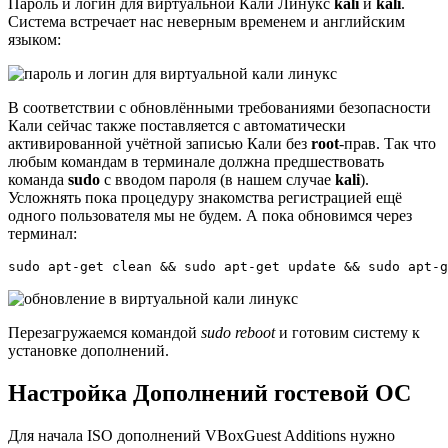
Пароль и логин для виртуальной Кали Линукс
kali
и
kali
.
Система встречает нас неверным временем и английским
языком:
В соответствии с обновлёнными требованиями безопасности
Кали сейчас также поставляется с автоматически
активированной учётной записью Кали без
root
-прав. Так что
любым командам в терминале должна предшествовать
команда
sudo
с вводом пароля (в нашем случае
kali
).
Усложнять пока процедуру знакомства регистрацией ещё
одного пользователя мы не будем. А пока обновимся через
терминал:
sudo apt-get clean && sudo apt-get update && sudo apt-g
Перезагружаемся командой
sudo reboot
и готовим систему к
установке дополнений.
Настройка Дополнений гостевой ОС
Для начала ISO дополнений VBoxGuest Additions нужно