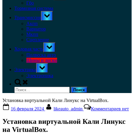
menu
Гбо
Тормозная система
Toggle
Трансмиссия
sub-
menu
Акпп
Вариатор
Мкпп
Сцепление
Toggle
Ходовая часть
sub-
menu
Подвеска авто
Шины и диски
Toggle
Электрика
sub-
menu
Электроника
Toggle
search
Найти:
form
Установка виртуальной Кали Линукс на VirtualBox.
Posted
By
к
16 февраля 2024
likeauto_admin
Комментариев
нет
on
запис
Устан
Установка виртуальной Кали Линукс
вирту
Кали
на VirtualBox.
Линук