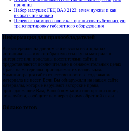
причины
Набор заглушек ГБЦ ВАЗ 2123: зачем нужны и как
выбрать правильно
Перевозка компрессоров: как организовать безопасную
транспортировку габаритного оборудования
Информация для правообладателей
Все материалы на данном сайте взяты из открытых
источников — имеют обратную ссылку на материал в
интернете или присланы посетителями сайта и
предоставляются исключительно в ознакомительных целях.
Права на материалы принадлежат их владельцам.
Администрация сайта ответственности за содержание
материала не несет. Если Вы обнаружили на нашем сайте
материалы, которые нарушают авторские права,
принадлежащие Вам, Вашей компании или организации,
пожалуйста, сообщите нам через форму обратной связи.
Облако тегов