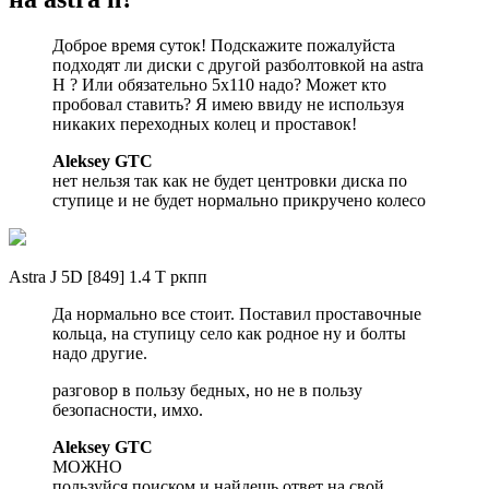
Доброе время суток! Подскажите пожалуйста
подходят ли диски с другой разболтовкой на astra
H ? Или обязательно 5х110 надо? Может кто
пробовал ставить? Я имею ввиду не используя
никаких переходных колец и проставок!
Aleksey GTC
нет нельзя так как не будет центровки диска по
ступице и не будет нормально прикручено колесо
Astra J 5D [849] 1.4 Т ркпп
Да нормально все стоит. Поставил проставочные
кольца, на ступицу село как родное ну и болты
надо другие.
разговор в пользу бедных, но не в пользу
безопасности, имхо.
Aleksey GTC
МОЖНО
пользуйся поиском и найдешь ответ на свой