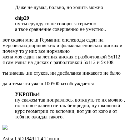
Даже не думал, больно, но ходить можно
chip29
ну ты ерунду то не говори. я серьезно..
а твое сравнение совершенно не уместно..
вот скажи мне..в Германии опелеводы ездят на
мерсовских,поршовских и фольксвагеновских дисках и
почему то у них все нормально
жена моя ездит на летних дисках с разболтовкой 5х112
я сам ездил на дисках с разболтовкой 5х112 и 5х108
ты знаешь..ни стуков, ни дисбаланса никакого не было
да и тема эта уже в 100500раз обсуждается
УКРОПы4
ну скажем так поправлюсь, воткнуть то их можно ,
но это все далеко не так безвредно, ну школьный
курс геометрии то вспомни, вот уж от кого а от
тебя не ожидал такого.
Astra J 5D [849] 1.4 Т ркпп