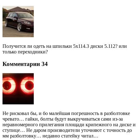
на
ступи
5х112
Получится ли одеть на шпильки 5х114.3 диски 5.112? или
только переходники?
Комментарии 34
Не рисковал бы, и бо малейшая погрешность в разболтовке
чревато… гайки, болты будут выкручиваться сами из-за
неравномерного прилегания площади крипежного на диске и
ступице… Не даром производители уточняют с точность до
мм разболтовку… недавно статейку читал…