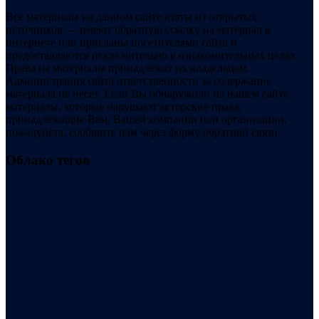
Все материалы на данном сайте взяты из открытых
источников — имеют обратную ссылку на материал в
интернете или присланы посетителями сайта и
предоставляются исключительно в ознакомительных целях.
Права на материалы принадлежат их владельцам.
Администрация сайта ответственности за содержание
материала не несет. Если Вы обнаружили на нашем сайте
материалы, которые нарушают авторские права,
принадлежащие Вам, Вашей компании или организации,
пожалуйста, сообщите нам через форму обратной связи.
Облако тегов