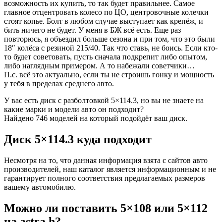
возможность их купить, то так будет правильнее. Самое
главное отцентровать колесо по ЦО, центровочные колечки
стоят копье. Болт в любом случае выступает как крепёж, и
бить ничего не будет. У меня в БЖ всё есть. Еще раз
повторюсь, я объездил больше сезона и при том, что это были
18″ колёса с резиной 215/40. Так что ставь, не боись. Если кто-
то будет советовать, пусть сначала подкрепит либо опытом,
либо наглядным примером. А то набежали советчики…
П.с. всё это актуально, если ты не строишь гонку и мощность
у тебя в пределах среднего авто.
У вас есть диск с разболтовкой 5×114.3, но вы не знаете на
какие марки и модели авто он подходит?
Найдено 746 моделей на который подойдёт ваш диск.
Диск 5×114.3 куда подходит
Несмотря на то, что данная информация взята с сайтов авто
производителей, наш каталог является информационным и не
гарантирует полного соответствия предлагаемых размеров
вашему автомобилю.
Можно ли поставить 5×108 или 5×112
на astra h?