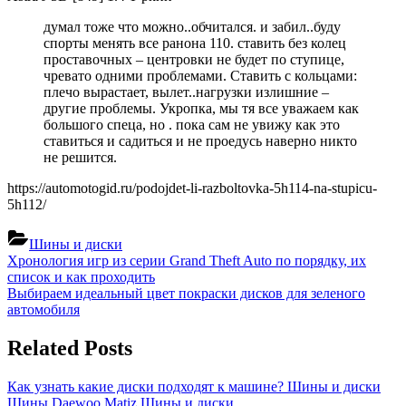
думал тоже что можно..обчитался. и забил..буду
спорты менять все ранона 110. ставить без колец
проставочных – центровки не будет по ступице,
чревато одними проблемами. Ставить с кольцами:
плечо вырастает, вылет..нагрузки излишние –
другие проблемы. Укропка, мы тя все уважаем как
большого спеца, но . пока сам не увижу как это
ставиться и садиться и не проедусь наверно никто
не решится.
https://automotogid.ru/podojdet-li-razboltovka-5h114-na-stupicu-
5h112/
Шины и диски
Навигация
Previous
Хронология игр из серии Grand Theft Auto по порядку, их
Post:
список и как проходить
по
Next
Выбираем идеальный цвет покраски дисков для зеленого
записям
Post:
автомобиля
Related Posts
Как узнать какие диски подходят к машине?
Шины и диски
Шины Daewoo Matiz
Шины и диски