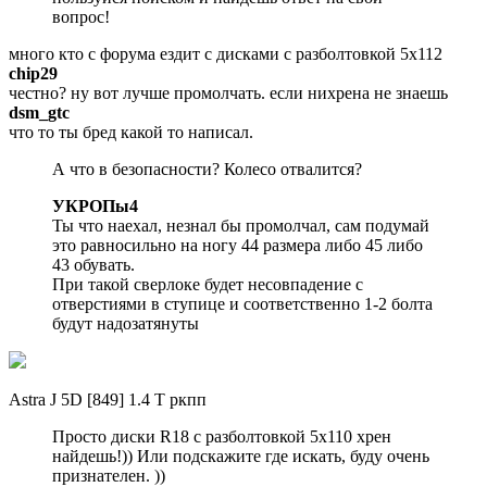
вопрос!
много кто с форума ездит с дисками с разболтовкой 5х112
chip29
честно? ну вот лучше промолчать. если нихрена не знаешь
dsm_gtc
что то ты бред какой то написал.
А что в безопасности? Колесо отвалится?
УКРОПы4
Ты что наехал, незнал бы промолчал, сам подумай
это равносильно на ногу 44 размера либо 45 либо
43 обувать.
При такой сверлоке будет несовпадение с
отверстиями в ступице и соответственно 1-2 болта
будут надозатянуты
Astra J 5D [849] 1.4 Т ркпп
Просто диски R18 с разболтовкой 5х110 хрен
найдешь!)) Или подскажите где искать, буду очень
признателен. ))