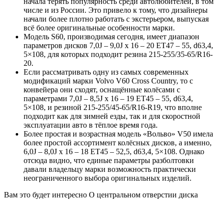
начала терять популярность среди автолюбителей, в том
числе и из России. Это привело к тому, что дизайнеры
начали более плотно работать с экстерьером, выпуская
всё более оригинальные особенности марки.
Модель S60, производимая сегодня, имеет диапазон
параметров дисков 7,0J – 9,0J x 16 – 20 ET47 – 55, d63,4,
5×108, для которых подходит резина 215-255/35-65/R16-
20.
Если рассматривать одну из самых современных
модификаций марки Volvo V60 Cross Country, то с
конвейера они сходят, оснащённые колёсами с
параметрами 7,0J – 8,5J x 16 – 19 ET45 – 55, d63,4,
5×108, и резиной 215-255/45-65/R16-R19, что вполне
подходит как для зимней езды, так и для скоростной
эксплуатации авто в тёплое время года.
Более простая и возрастная модель «Вольво» V50 имела
более простой ассортимент колёсных дисков, а именно,
6,0J – 8,0J x 16 – 18 ET45 – 52,5, d63,4, 5×108. Однако
отсюда видно, что единые параметры разболтовки
давали владельцу марки возможность практически
неограниченного выбора оригинальных изделий.
Вам это будет интересно О центральном отверстии диска