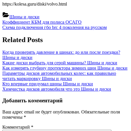
https://kolesa.guru/diski/volvo.html
Шины и диски
Навигация
Previous
Коэффициент КБМ для полиса ОСАГО
Post:
Next
Схема подключения гбо brc 4 поколения на русском
по
Post:
записям
Related Posts
Когда проверять давление в шинах: до или после поездки?
Шины и диски
Какие диски выбрать для серой машины?
Шины и диски
Как измерять глубину протектора зимних шин
Шины и диски
Параметры дисков автомобильных колес: как правильно
читать маркировку
Шины и диски
Кто впервые придумал шины
Шины и диски
Химчистка дисков автомобиля что это
Шины и диски
Добавить комментарий
Ваш адрес email не будет опубликован.
Обязательные поля
помечены
*
Комментарий
*