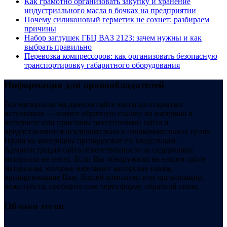
Как грамотно организовать закупку и хранение
индустриального масла в бочках на предприятии
Почему силиконовый герметик не сохнет: разбираем
причины
Набор заглушек ГБЦ ВАЗ 2123: зачем нужны и как
выбрать правильно
Перевозка компрессоров: как организовать безопасную
транспортировку габаритного оборудования
Информация для правообладателей
Все материалы на данном сайте взяты из открытых
источников — имеют обратную ссылку на материал в
интернете или присланы посетителями сайта и
предоставляются исключительно в ознакомительных целях.
Права на материалы принадлежат их владельцам.
Администрация сайта ответственности за содержание
материала не несет. Если Вы обнаружили на нашем сайте
материалы, которые нарушают авторские права,
принадлежащие Вам, Вашей компании или организации,
пожалуйста, сообщите нам через форму обратной связи.
Облако тегов