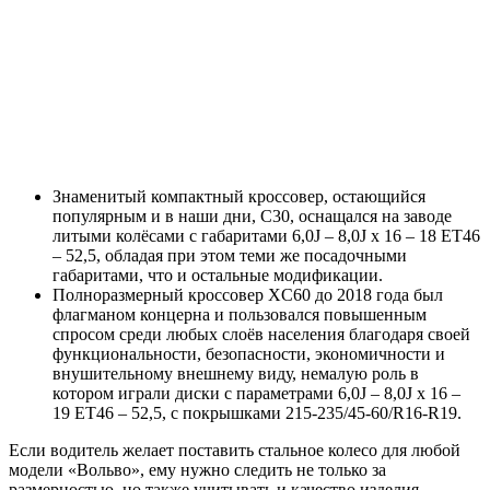
Знаменитый компактный кроссовер, остающийся
популярным и в наши дни, С30, оснащался на заводе
литыми колёсами с габаритами 6,0J – 8,0J x 16 – 18 ET46
– 52,5, обладая при этом теми же посадочными
габаритами, что и остальные модификации.
Полноразмерный кроссовер XC60 до 2018 года был
флагманом концерна и пользовался повышенным
спросом среди любых слоёв населения благодаря своей
функциональности, безопасности, экономичности и
внушительному внешнему виду, немалую роль в
котором играли диски с параметрами 6,0J – 8,0J x 16 –
19 ET46 – 52,5, с покрышками 215-235/45-60/R16-R19.
Если водитель желает поставить стальное колесо для любой
модели «Вольво», ему нужно следить не только за
размерностью, но также учитывать и качество изделия,