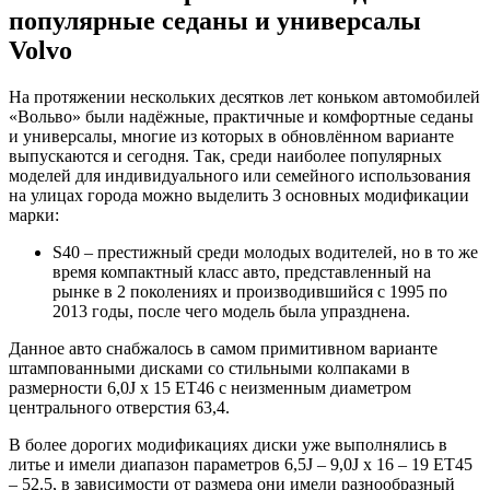
популярные седаны и универсалы
Volvo
На протяжении нескольких десятков лет коньком автомобилей
«Вольво» были надёжные, практичные и комфортные седаны
и универсалы, многие из которых в обновлённом варианте
выпускаются и сегодня. Так, среди наиболее популярных
моделей для индивидуального или семейного использования
на улицах города можно выделить 3 основных модификации
марки:
S40 – престижный среди молодых водителей, но в то же
время компактный класс авто, представленный на
рынке в 2 поколениях и производившийся с 1995 по
2013 годы, после чего модель была упразднена.
Данное авто снабжалось в самом примитивном варианте
штампованными дисками со стильными колпаками в
размерности 6,0J x 15 ET46 с неизменным диаметром
центрального отверстия 63,4.
В более дорогих модификациях диски уже выполнялись в
литье и имели диапазон параметров 6,5J – 9,0J x 16 – 19 ET45
– 52.5, в зависимости от размера они имели разнообразный