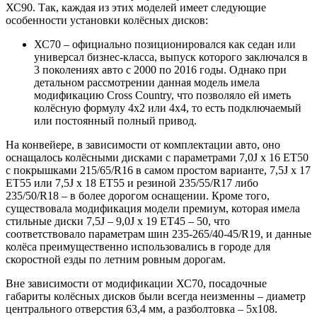
ХС90. Так, каждая из этих моделей имеет следующие
особенности установки колёсных дисков:
ХС70 – официально позиционировался как седан или
универсал бизнес-класса, выпуск которого заключался в
3 поколениях авто с 2000 по 2016 годы. Однако при
детальном рассмотрении данная модель имела
модификацию Cross Country, что позволяло ей иметь
колёсную формулу 4х2 или 4х4, то есть подключаемый
или постоянный полный привод.
На конвейере, в зависимости от комплектации авто, оно
оснащалось колёсными дисками с параметрами 7,0J x 16 ET50
с покрышками 215/65/R16 в самом простом варианте, 7,5J x 17
ET55 или 7,5J x 18 ET55 и резиной 235/55/R17 либо
235/50/R18 – в более дорогом оснащении. Кроме того,
существовала модификация модели премиум, которая имела
стильные диски 7,5J – 9,0J x 19 ET45 – 50, что
соответствовало параметрам шин 235-265/40-45/R19, и данные
колёса преимущественно использовались в городе для
скоростной езды по летним ровным дорогам.
Вне зависимости от модификации ХС70, посадочные
габариты колёсных дисков были всегда неизменны – диаметр
центрального отверстия 63,4 мм, а разболтовка – 5х108.