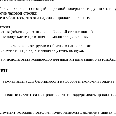
биль выключен и стоящий на ровной поверхности, ручник затяну
тив часовой стрелки.
 и убедитесь, что она надежно прижата к клапану.
ителя.
ления (обычно указанного на боковой стенке шины).
и не допускайте превышения заданного давления.
пана, осторожно открутив в обратном направлении.
оложение, и проверьте наличие утечек воздуха.
 и использовать компрессор для накачки шин вашего автомобил
шин
— важная задача для безопасности на дороге и экономии топли
шин важно научиться контролировать и поддерживать правильно
румент, который позволяет точно измерять давление в шинах. 