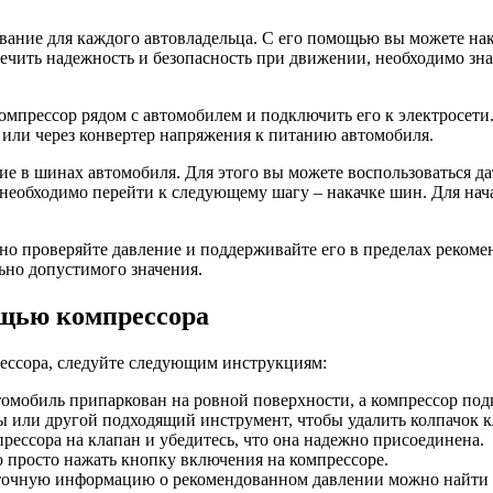
ание для каждого автовладельца. С его помощью вы можете нак
ться
печить надежность и безопасность при движении, необходимо зн
мпрессор рядом с автомобилем и подключить его к электросети.
 или через конвертер напряжения к питанию автомобиля.
е в шинах автомобиля. Для этого вы можете воспользоваться да
необходимо перейти к следующему шагу – накачке шин. Для нача
но проверяйте давление и поддерживайте его в пределах реком
ьно допустимого значения.
ощью компрессора
ессора, следуйте следующим инструкциям:
втомобиль припаркован на ровной поверхности, а компрессор по
 или другой подходящий инструмент, чтобы удалить колпачок к
рессора на клапан и убедитесь, что она надежно присоединена.
 просто нажать кнопку включения на компрессоре.
точную информацию о рекомендованном давлении можно найти в