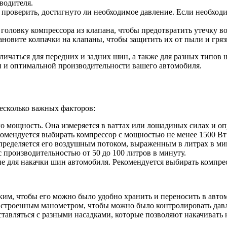
водителя.
проверить, достигнуто ли необходимое давление. Если необходим
головку компрессора из клапана, чтобы предотвратить утечку во
новите колпачки на клапаны, чтобы защитить их от пыли и гряз
чаться для передних и задних шин, а также для разных типов ши
ти и оптимальной производительности вашего автомобиля.
есколько важных факторов:
о мощность. Она измеряется в ваттах или лошадиных силах и оп
екомендуется выбирать компрессор с мощностью не менее 1500 В
ределяется его воздушным потоком, выраженным в литрах в мин
 производительностью от 50 до 100 литров в минуту.
 для накачки шин автомобиля. Рекомендуется выбирать компресс
ким, чтобы его можно было удобно хранить и переносить в авто
встроенным манометром, чтобы можно было контролировать давл
авляться с разными насадками, которые позволяют накачивать н