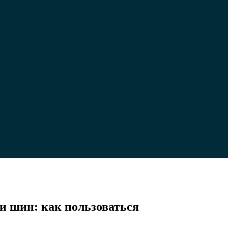
сор
и шин: как пользоваться
ильный