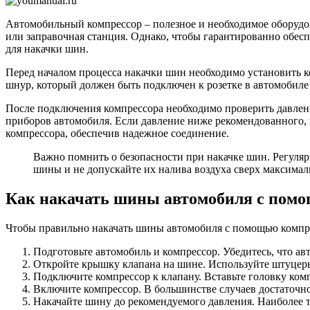
шин:
как
Автомобильный компрессор – полезное и необходимое оборудов
пользова
или заправочная станция. Однако, чтобы гарантированно обес
для накачки шин.
Перед началом процесса накачки шин необходимо установить ко
шнур, который должен быть подключен к розетке в автомобиле
После подключения компрессора необходимо проверить давлени
приборов автомобиля. Если давление ниже рекомендованного, 
компрессора, обеспечив надежное соединение.
Важно помнить о безопасности при накачке шин. Регуляр
шины и не допускайте их налива воздуха сверх максимал
Как накачать шины автомобиля с пом
Чтобы правильно накачать шины автомобиля с помощью компр
Подготовьте автомобиль и компрессор. Убедитесь, что а
Откройте крышку клапана на шине. Используйте штуцеры
Подключите компрессор к клапану. Вставьте головку комп
Включите компрессор. В большинстве случаев достаточно
Накачайте шину до рекомендуемого давления. Наиболее 