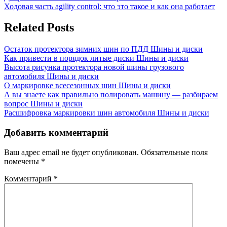
Post:
Next
Ходовая часть agility control: что это такое и как она работает
по
Post:
записям
Related Posts
Остаток протектора зимних шин по ПДД
Шины и диски
Как привести в порядок литые диски
Шины и диски
Высота рисунка протектора новой шины грузового
автомобиля
Шины и диски
О маркировке всесезонных шин
Шины и диски
А вы знаете как правильно полировать машину — разбираем
вопрос
Шины и диски
Расшифровка маркировки шин автомобиля
Шины и диски
Добавить комментарий
Ваш адрес email не будет опубликован.
Обязательные поля
помечены
*
Комментарий
*