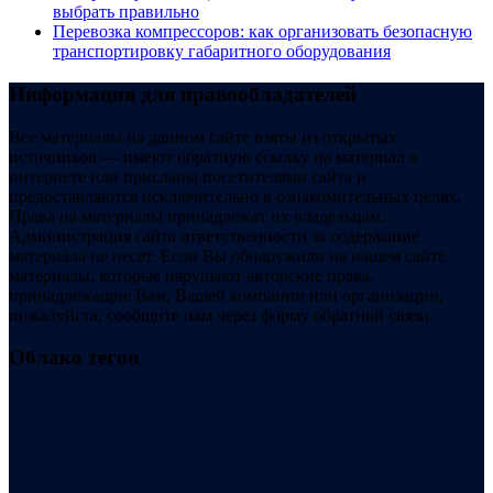
выбрать правильно
Перевозка компрессоров: как организовать безопасную
транспортировку габаритного оборудования
Информация для правообладателей
Все материалы на данном сайте взяты из открытых
источников — имеют обратную ссылку на материал в
интернете или присланы посетителями сайта и
предоставляются исключительно в ознакомительных целях.
Права на материалы принадлежат их владельцам.
Администрация сайта ответственности за содержание
материала не несет. Если Вы обнаружили на нашем сайте
материалы, которые нарушают авторские права,
принадлежащие Вам, Вашей компании или организации,
пожалуйста, сообщите нам через форму обратной связи.
Облако тегов