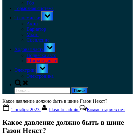
menu
Гбо
Тормозная система
Toggle
Трансмиссия
sub-
menu
Акпп
Вариатор
Мкпп
Сцепление
Toggle
Ходовая часть
sub-
menu
Подвеска авто
Шины и диски
Toggle
Электрика
sub-
menu
Электроника
Toggle
search
Найти:
form
Какое давление должно быть в шине Газон Некст?
Posted
By
к
1 ноября 2023
likeauto_admin
Комментариев
нет
on
записи
Какое
Какое давление должно быть в шине
давлени
должно
Газон Некст?
быть