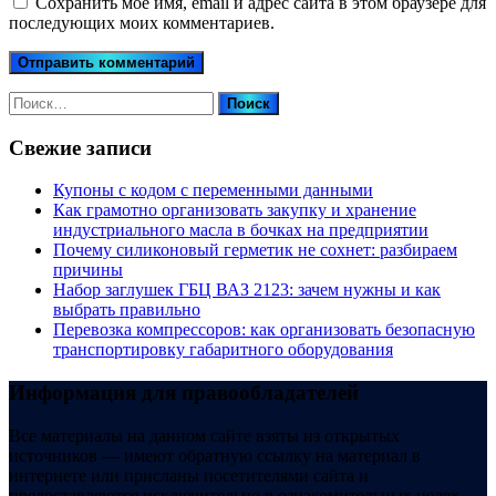
Сохранить моё имя, email и адрес сайта в этом браузере для
последующих моих комментариев.
Найти:
Свежие записи
Купоны c кодом с переменными данными
Как грамотно организовать закупку и хранение
индустриального масла в бочках на предприятии
Почему силиконовый герметик не сохнет: разбираем
причины
Набор заглушек ГБЦ ВАЗ 2123: зачем нужны и как
выбрать правильно
Перевозка компрессоров: как организовать безопасную
транспортировку габаритного оборудования
Информация для правообладателей
Все материалы на данном сайте взяты из открытых
источников — имеют обратную ссылку на материал в
интернете или присланы посетителями сайта и
предоставляются исключительно в ознакомительных целях.