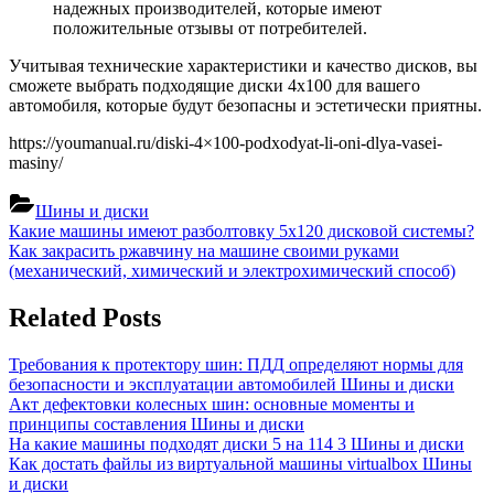
надежных производителей, которые имеют
положительные отзывы от потребителей.
Учитывая технические характеристики и качество дисков, вы
сможете выбрать подходящие диски 4х100 для вашего
автомобиля, которые будут безопасны и эстетически приятны.
https://youmanual.ru/diski-4×100-podxodyat-li-oni-dlya-vasei-
masiny/
Шины и диски
Навигация
Previous
Какие машины имеют разболтовку 5х120 дисковой системы?
Post:
Next
Как закрасить ржавчину на машине своими руками
по
Post:
(механический, химический и электрохимический способ)
записям
Related Posts
Требования к протектору шин: ПДД определяют нормы для
безопасности и эксплуатации автомобилей
Шины и диски
Акт дефектовки колесных шин: основные моменты и
принципы составления
Шины и диски
На какие машины подходят диски 5 на 114 3
Шины и диски
Как достать файлы из виртуальной машины virtualbox
Шины
и диски