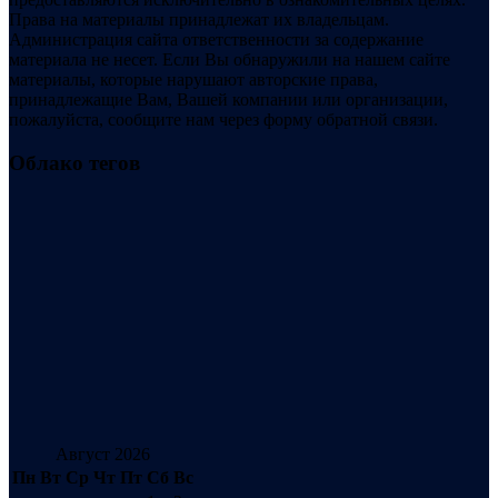
Права на материалы принадлежат их владельцам.
Администрация сайта ответственности за содержание
материала не несет. Если Вы обнаружили на нашем сайте
материалы, которые нарушают авторские права,
принадлежащие Вам, Вашей компании или организации,
пожалуйста, сообщите нам через форму обратной связи.
Облако тегов
Август 2026
Пн
Вт
Ср
Чт
Пт
Сб
Вс