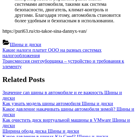
системами автомобиля, такими как система
безопасности, двигатель, климат-контроль и
другими. Благодаря этому, автомобиль становится
более удобным и безопасным в использовании.
https://puri63.ru/cto-takoe-sina-dannyx-van/
Шины и диски
Навигация
Previous
Какие налоги платит ООО на разных системах
Post:
налогообложения
по
Next
Трансмиссия снегоуборщика – устройство и требования к
записям
Post:
элементу
Related Posts
Значение can шины в автомобиле и ее важность
Шины и
диски
Как узнать модель шины автомобиля
Шины и диски
Какое давление накачивать шины автомобиля зимой?
Шины и
диски
Как очистить диск виртуальной машины в VMware
Шины и
диски
Ширина обода диска
Шины и диски
Какое давление в шинах Kia Ceed?
Шины и диски