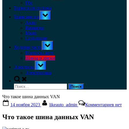
menu
Гбо
Тормозная система
Toggle
Трансмиссия
sub-
menu
Акпп
Вариатор
Мкпп
Сцепление
Toggle
Ходовая часть
sub-
menu
Подвеска авто
Шины и диски
Toggle
Электрика
sub-
menu
Электроника
Toggle
search
Найти:
form
Что такое шина данных VAN
Posted
By
к
14 ноября 2023
likeauto_admin
Комментариев
нет
on
записи
Что
Что такое шина данных VAN
такое
шина
данных