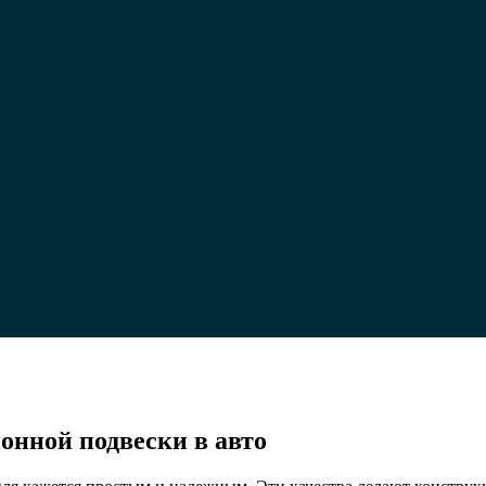
ип
онной подвески в авто
ы
ущества