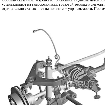
Обобщая сказанное, устройство торсионной подвески автомоб
торси
устанавливают на внедорожниках, грузовой технике и легков
подве
отрицательно сказывается на показателе управляемости. Поэто
в
авто