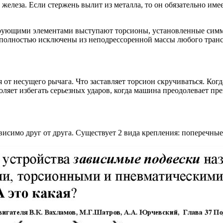
леза. Если стержень вылит из металла, то он обязательно имеет
ирующими элементами выступают торсионы, установленные симм
 полностью исключены из неподрессоренной массы любого транс
 от несущего рычага. Что заставляет торсион скручиваться. Когд
ляет избегать серьезных ударов, когда машина преодолевает пре
висимо друг от друга. Существует 2 вида крепления: поперечны