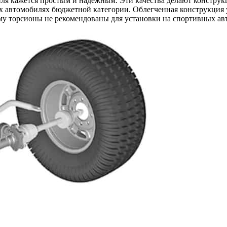
иля кажется простым и надежным. Эти качества делают констру
онной
ых автомобилях бюджетной категории. Облегченная конструкция
ски
му торсионы не рекомендованы для установки на спортивных авто