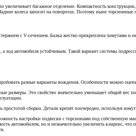
но увеличивает багажное отделение. Компактность конструкции, 
адние колеса заносит на поворотах. Поэтому ныне торсионные п
тержнем с V-сечением. Балка жестко прикреплена хомутами и не
, а ход автомобиля устойчивым. Такой вариант системы подре
пробовать разные варианты вождения. Особенности можно оцени
ые размеры. Это свойство значительно уменьшает общий вес по
плуатации.
 простотой сборки. Детали крепят поочередно, используя хомут
ожность настройки подвески с торсионами под собственную ман
ость автомобилем, но и незначительно увеличить клиренс, что п
и.