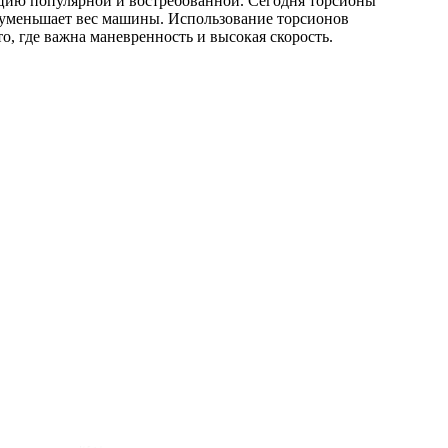
кцию популярной и востребованной. Сегодня торсионы
 уменьшает вес машины. Использование торсионов
, где важна маневренность и высокая скорость.