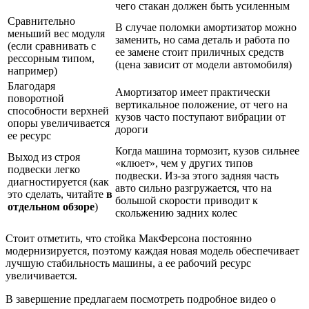
чего стакан должен быть усиленным
Сравнительно
В случае поломки амортизатор можно
меньший вес модуля
заменить, но сама деталь и работа по
(если сравнивать с
ее замене стоит приличных средств
рессорным типом,
(цена зависит от модели автомобиля)
например)
Благодаря
Амортизатор имеет практически
поворотной
вертикальное положение, от чего на
способности верхней
кузов часто поступают вибрации от
опоры увеличивается
дороги
ее ресурс
Когда машина тормозит, кузов сильнее
Выход из строя
«клюет», чем у других типов
подвески легко
подвески. Из-за этого задняя часть
диагностируется (как
авто сильно разгружается, что на
это сделать, читайте
в
большой скорости приводит к
отдельном обзоре
)
скольжению задних колес
Стоит отметить, что стойка МакФерсона постоянно
модернизируется, поэтому каждая новая модель обеспечивает
лучшую стабильность машины, а ее рабочий ресурс
увеличивается.
В завершение предлагаем посмотреть подробное видео о