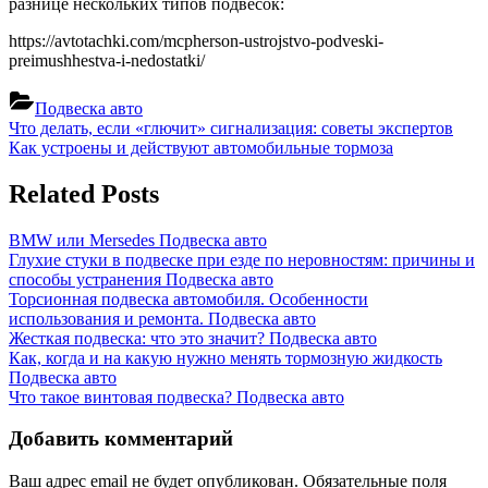
разнице нескольких типов подвесок:
https://avtotachki.com/mcpherson-ustrojstvo-podveski-
preimushhestva-i-nedostatki/
Подвеска авто
Навигация
Previous
Что делать, если «глючит» сигнализация: советы экспертов
Post:
Next
Как устроены и действуют автомобильные тормоза
по
Post:
записям
Related Posts
BMW или Mersedes
Подвеска авто
Глухие стуки в подвеске при езде по неровностям: причины и
способы устранения
Подвеска авто
Торсионная подвеска автомобиля. Особенности
использования и ремонта.
Подвеска авто
Жесткая подвеска: что это значит?
Подвеска авто
Как, когда и на какую нужно менять тормозную жидкость
Подвеска авто
Что такое винтовая подвеска?
Подвеска авто
Добавить комментарий
Ваш адрес email не будет опубликован.
Обязательные поля