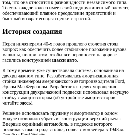
том, что она относится к разновидности независимого типа.
То есть каждое колесо имеет свой подпружиненный элемент,
обеспечивающий плавное преодоление препятствий и
быстрый возврат его для сцепки с трассой.
История создания
Перед инженерами 40-х годов прошлого столетия стоял
вопрос: как обеспечить более стабильное положение кузова
машины, но при этом, чтобы все неровности на дороге
гасились конструкцией
шасси авто
.
К тому времени уже существовала система, основанная на
двухрычажном типе. Разрабатывалась амортизационная
стойка инженером американского автопроизводителя Ford,
Эрлом МакФерсоном. Разработчик в целях упрощения
конструкции двухрычажной подвески использовал несущую
стойку с амортизатором (об устройстве амортизаторов
читайте
здесь
).
Решение использовать пружину и амортизатор в одном
модуле позволило убрать из конструкции верхний рычаг.
Впервые серийный автомобиль, в подвеске которого
появилась такого рода стойка, сошел с конвейера в 1948-м.
Это был Ford Vedette.