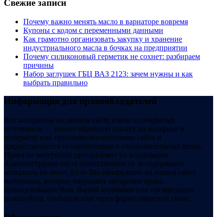
Свежие записи
Почему важно менять масло в вариаторе вовремя
Купоны c кодом с переменными данными
Как грамотно организовать закупку и хранение
индустриального масла в бочках на предприятии
Почему силиконовый герметик не сохнет: разбираем
причины
Набор заглушек ГБЦ ВАЗ 2123: зачем нужны и как
выбрать правильно
Информация для правообладателей
Все материалы на данном сайте взяты из открытых
источников — имеют обратную ссылку на материал в
интернете или присланы посетителями сайта и
предоставляются исключительно в ознакомительных целях.
Права на материалы принадлежат их владельцам.
Администрация сайта ответственности за содержание
материала не несет. Если Вы обнаружили на нашем сайте
материалы, которые нарушают авторские права,
принадлежащие Вам, Вашей компании или организации,
пожалуйста, сообщите нам через форму обратной связи.