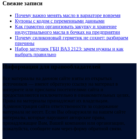
Свежие записи
Почему важно менять масло в вариаторе вовремя
Купоны c кодом с переменными данными
Как грамотно организовать закупку и хранение
индустриального масла в бочках на предприятии
Почему силиконовый герметик не сохнет: разбираем
причины
Набор заглушек ГБЦ ВАЗ 2123: зачем нужны и как
выбрать правильно
Информация для правообладателей
Все материалы на данном сайте взяты из открытых
источников — имеют обратную ссылку на материал в
интернете или присланы посетителями сайта и
предоставляются исключительно в ознакомительных целях.
Права на материалы принадлежат их владельцам.
Администрация сайта ответственности за содержание
материала не несет. Если Вы обнаружили на нашем сайте
материалы, которые нарушают авторские права,
принадлежащие Вам, Вашей компании или организации,
пожалуйста, сообщите нам через форму обратной связи.