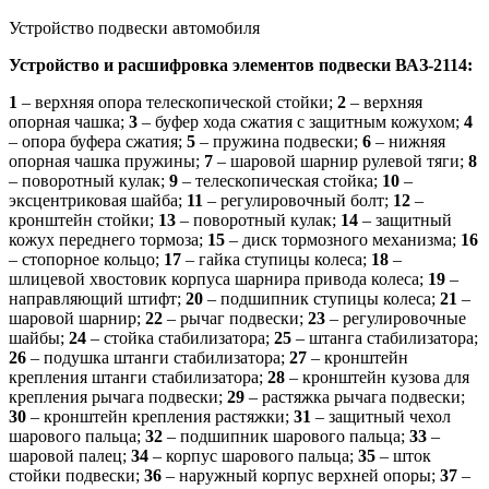
Устройство подвески автомобиля
Устройство и расшифровка элементов подвески ВАЗ-2114:
1
– верхняя опора телескопической стойки;
2
– верхняя
опорная чашка;
3
– буфер хода сжатия с защитным кожухом;
4
– опора буфера сжатия;
5
– пружина подвески;
6
– нижняя
опорная чашка пружины;
7
– шаровой шарнир рулевой тяги;
8
– поворотный кулак;
9
– телескопическая стойка;
10
–
эксцентриковая шайба;
11
– регулировочный болт;
12
–
кронштейн стойки;
13
– поворотный кулак;
14
– защитный
кожух переднего тормоза;
15
– диск тормозного механизма;
16
– стопорное кольцо;
17
– гайка ступицы колеса;
18
–
шлицевой хвостовик корпуса шарнира привода колеса;
19
–
направляющий штифт;
20
– подшипник ступицы колеса;
21
–
шаровой шарнир;
22
– рычаг подвески;
23
– регулировочные
шайбы;
24
– стойка стабилизатора;
25
– штанга стабилизатора;
26
– подушка штанги стабилизатора;
27
– кронштейн
крепления штанги стабилизатора;
28
– кронштейн кузова для
крепления рычага подвески;
29
– растяжка рычага подвески;
30
– кронштейн крепления растяжки;
31
– защитный чехол
шарового пальца;
32
– подшипник шарового пальца;
33
–
шаровой палец;
34
– корпус шарового пальца;
35
– шток
стойки подвески;
36
– наружный корпус верхней опоры;
37
–