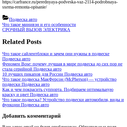
https://carfrance.ru/perednyaya-podveska-vaz-2114-podrobnaya-
sxema-remonta-opisanie/
Подвеска авто
Навигация
Previous
Что такое минивэн и его особенности
Post:
Next
СРОЧНЫЙ ВЫЗОВ ЭЛЕКТРИКА
по
Post:
записям
Related Posts
Что такое сайлентблоки и зачем они нужны в подвеске
Подвеска авто
Феномен Bose: почему лучшая в мире подвеска до сих пор не
стала серийной
Подвеска авто
10 лучших пикапов для России
Подвеска авто
Что такое подвеска МакФерсон (McPherson) — устройство
подвески
Подвеска авто
Как и чем покрасить суппорта. Подбираем оптимальную
краску и цвет
Подвеска авто
Что такое подвеска? Устройство подвески автомобиля, виды и
функции
Подвеска авто
Добавить комментарий
Ваш адрес email не будет опубликован.
Обязательные поля