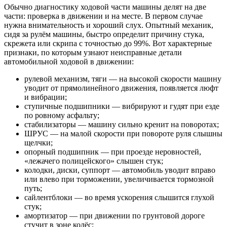
Обычно диагностику ходовой части машины делят на две
части: проверка в движении и на месте. В первом случае
нужна внимательность и хороший слух. Опытный механик,
сидя за рулём машины, быстро определит причину стука,
скрежета или скрипа с точностью до 99%. Вот характерные
признаки, по которым узнают неисправные детали
автомобильной ходовой в движении:
рулевой механизм, тяги — на высокой скорости машину
уводит от прямолинейного движения, появляется люфт
и вибрации;
ступичные подшипники — вибрируют и гудят при езде
по ровному асфальту;
стабилизаторы — машину сильно кренит на поворотах;
ШРУС — на малой скорости при повороте руля слышны
щелчки;
опорный подшипник — при проезде неровностей,
«лежачего полицейского» слышен стук;
колодки, диски, суппорт — автомобиль уводит вправо
или влево при торможении, увеличивается тормозной
путь;
сайлентблоки — во время ускорения слышится глухой
стук;
амортизатор — при движении по грунтовой дороге
стучит в зоне колёс;