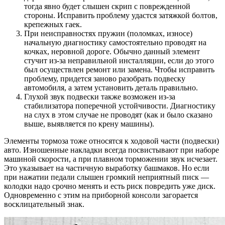
тогда явно будет слышен скрип с поврежденной
стороны. Исправить проблему удастся затяжкой болтов,
крепежных гаек.
При неисправностях пружин (поломках, износе)
начальную диагностику самостоятельно проводят на
кочках, неровной дороге. Обычно данный элемент
стучит из‐за неправильной инсталляции, если до этого
был осуществлен ремонт или замена. Чтобы исправить
проблему, придется заново разобрать подвеску
автомобиля, а затем установить деталь правильно.
Глухой звук подвески также возможен из-за
стабилизатора поперечной устойчивости. Диагностику
на слух в этом случае не проводят (как и было сказано
выше, выявляется по крену машины).
Элементы тормоза тоже относятся к ходовой части (подвески)
авто. Изношенные накладки всегда посвистывают при наборе
машиной скорости, а при плавном торможении звук исчезает.
Это указывает на частичную выработку башмаков. Но если
при нажатии педали слышен громкий неприятный писк —
колодки надо срочно менять и есть риск повредить уже диск.
Одновременно с этим на приборной консоли загорается
восклицательный знак.