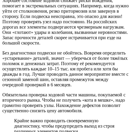
Хорошее состояние ходовой снижает риски вождения,
помогает в экстремальных ситуациях. Например, когда нужно
уйти от столкновения, резко притормозив или завернув в
сторону. Если подвеска неисправна, это опасно для жизни!
Поэтому проверять узел надо постоянно. На российских
дорогах все элементы подвергаются чрезмерным нагрузкам.
Они «глотают» удары и колебания, вызванные неровностями.
Запас прочности деталей скорее истрачивается при езде на
большой скорости.
Без диагностики подвески не обойтись. Вовремя определить
«устаревание» деталей, значит — уберечься от более тяжёлых
поломок и денежных затрат. Поэтому её рекомендуется
осуществлять каждые 10–15 тыс. км пробега или хотя бы
дважды в год. Лучше проводить данное мероприятие вместе с
сезонной заменой шин, оставляя промежуток между
очередной проверкой в 6 месяцев.
Обязательна проверка ходовой части машины, покупаемой с
вторичного рынка. Чтобы не получить «кота в мешке», надо
грамотно проверять узлы. Нахождение дефектов позволит
существенно снизить цену автомобиля.
Крайне важно проводить своевременную
диагностику, чтобы предупредить выход из строя
различных элементов подвески.