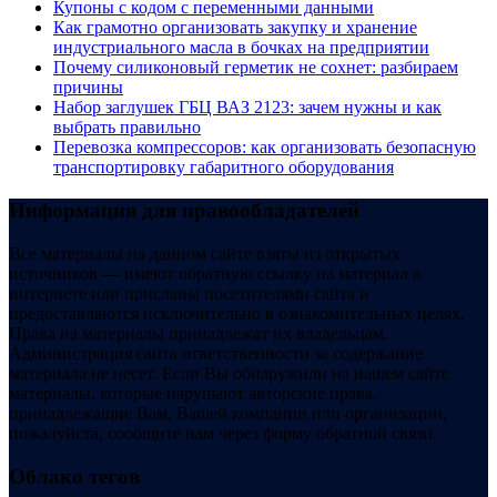
Купоны c кодом с переменными данными
Как грамотно организовать закупку и хранение
индустриального масла в бочках на предприятии
Почему силиконовый герметик не сохнет: разбираем
причины
Набор заглушек ГБЦ ВАЗ 2123: зачем нужны и как
выбрать правильно
Перевозка компрессоров: как организовать безопасную
транспортировку габаритного оборудования
Информация для правообладателей
Все материалы на данном сайте взяты из открытых
источников — имеют обратную ссылку на материал в
интернете или присланы посетителями сайта и
предоставляются исключительно в ознакомительных целях.
Права на материалы принадлежат их владельцам.
Администрация сайта ответственности за содержание
материала не несет. Если Вы обнаружили на нашем сайте
материалы, которые нарушают авторские права,
принадлежащие Вам, Вашей компании или организации,
пожалуйста, сообщите нам через форму обратной связи.
Облако тегов