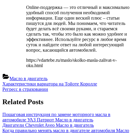
Online-поддержка — это отличный и максимально
удобный способ получения необходимой
информации. Еще один веский плюс – статьи
пишутся для людей. Мы понимаем, что читатель
будет делать всё своими руками, и стараемся
сделать так, чтобы это было как можно удобнее и
эффективнее. Используйте ресурс в любое время
суток и найдите ответ на любой интересующий
вопрос, касающийся автомобилей.
https://vdartebe.ru/maslo/skolko-masla-zalivat-v-
oku.html
Масло в двигатель
Навигация
Previous
Характеристики вариатора на Тойоте Королле
Post:
Next
Регресс в страховании
по
Post:
записям
Related Posts
Пошаговая инструкция по замене моторного масла в
автомобиле УАЗ Патриот
Масло в двигатель
Двигатели Chevrolet Aveo
Масло в двигатель
Когда правильно менять масло в двигателе автомобиля
Масло