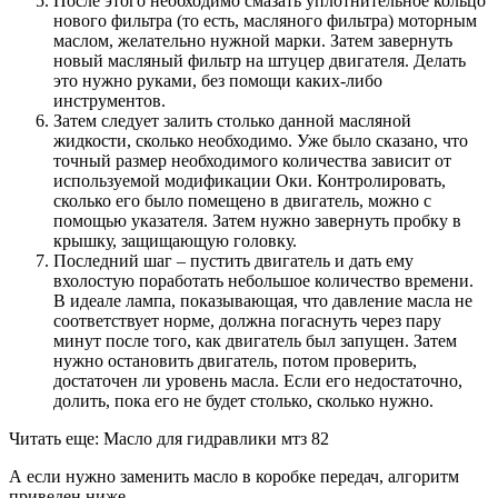
После этого необходимо смазать уплотнительное кольцо
нового фильтра (то есть, масляного фильтра) моторным
маслом, желательно нужной марки. Затем завернуть
новый масляный фильтр на штуцер двигателя. Делать
это нужно руками, без помощи каких-либо
инструментов.
Затем следует залить столько данной масляной
жидкости, сколько необходимо. Уже было сказано, что
точный размер необходимого количества зависит от
используемой модификации Оки. Контролировать,
сколько его было помещено в двигатель, можно с
помощью указателя. Затем нужно завернуть пробку в
крышку, защищающую головку.
Последний шаг – пустить двигатель и дать ему
вхолостую поработать небольшое количество времени.
В идеале лампа, показывающая, что давление масла не
соответствует норме, должна погаснуть через пару
минут после того, как двигатель был запущен. Затем
нужно остановить двигатель, потом проверить,
достаточен ли уровень масла. Если его недостаточно,
долить, пока его не будет столько, сколько нужно.
Читать еще: Масло для гидравлики мтз 82
А если нужно заменить масло в коробке передач, алгоритм
приведен ниже.