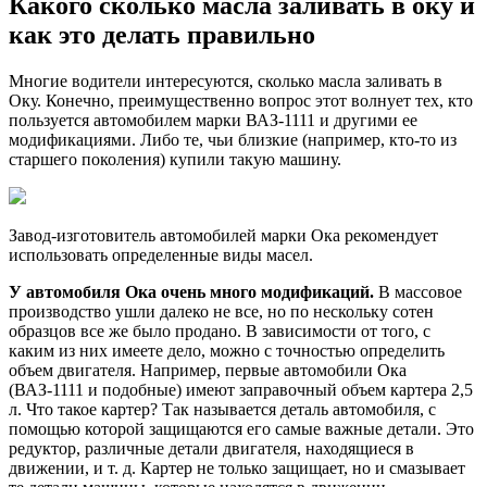
Какого сколько масла заливать в оку и
оку
как это делать правильно
Многие водители интересуются, сколько масла заливать в
Оку. Конечно, преимущественно вопрос этот волнует тех, кто
пользуется автомобилем марки ВАЗ-1111 и другими ее
модификациями. Либо те, чьи близкие (например, кто-то из
старшего поколения) купили такую машину.
Завод-изготовитель автомобилей марки Ока рекомендует
использовать определенные виды масел.
У автомобиля Ока очень много модификаций.
В массовое
производство ушли далеко не все, но по нескольку сотен
образцов все же было продано. В зависимости от того, с
каким из них имеете дело, можно с точностью определить
объем двигателя. Например, первые автомобили Ока
(ВАЗ-1111 и подобные) имеют заправочный объем картера 2,5
л. Что такое картер? Так называется деталь автомобиля, с
помощью которой защищаются его самые важные детали. Это
редуктор, различные детали двигателя, находящиеся в
движении, и т. д. Картер не только защищает, но и смазывает