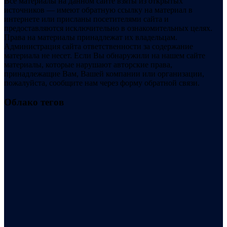
Все материалы на данном сайте взяты из открытых
источников — имеют обратную ссылку на материал в
интернете или присланы посетителями сайта и
предоставляются исключительно в ознакомительных целях.
Права на материалы принадлежат их владельцам.
Администрация сайта ответственности за содержание
материала не несет. Если Вы обнаружили на нашем сайте
материалы, которые нарушают авторские права,
принадлежащие Вам, Вашей компании или организации,
пожалуйста, сообщите нам через форму обратной связи.
Облако тегов