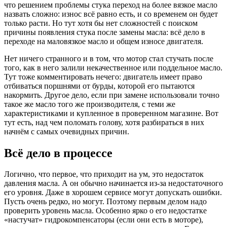
что решением проблемы стука переход на более вязкое масло
назвать сложно: износ всё равно есть, и со временем он будет
только расти. Но тут хотя бы нет сложностей с поиском
причины появления стука после замены масла: всё дело в
переходе на маловязкое масло и общем износе двигателя.
Нет ничего странного и в том, что мотор стал стучать после
того, как в него залили некачественное или поддельное масло.
Тут тоже комментировать нечего: двигатель имеет право
отбиваться поршнями от бурды, которой его пытаются
накормить. Другое дело, если при замене использовали точно
такое же масло того же производителя, с теми же
характеристиками и купленное в проверенном магазине. Вот
тут есть, над чем поломать голову, хотя разбираться в них
начнём с самых очевидных причин.
Всё дело в процессе
Логично, что первое, что приходит на ум, это недостаток
давления масла. А он обычно начинается из-за недостаточного
его уровня. Даже в хорошем сервисе могут допускать ошибки.
Пусть очень редко, но могут. Поэтому первым делом надо
проверить уровень масла. Особенно ярко о его недостатке
«настучат» гидрокомпенсаторы (если они есть в моторе),