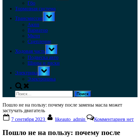
menu
Гбо
Тормозная система
Toggle
Трансмиссия
sub-
menu
Акпп
Вариатор
Мкпп
Сцепление
Toggle
Ходовая часть
sub-
menu
Подвеска авто
Шины и диски
Toggle
Электрика
sub-
menu
Электроника
Toggle
search
Найти:
form
Пошло не на пользу: почему после замены масла может
застучать двигатель
Posted
By
к
7 сентября 2023
likeauto_admin
Комментариев
нет
on
записи
Пошло
Пошло не на пользу: почему после
не
на