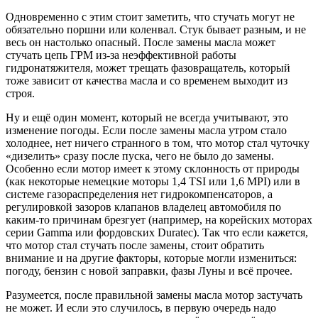
Одновременно с этим стоит заметить, что стучать могут не
обязательно поршни или коленвал. Стук бывает разным, и не
весь он настолько опасный. После замены масла может
стучать цепь ГРМ из-за неэффективной работы
гидронатяжителя, может трещать фазовращатель, который
тоже зависит от качества масла и со временем выходит из
строя.
Ну и ещё один момент, который не всегда учитывают, это
изменение погоды. Если после замены масла утром стало
холоднее, нет ничего странного в том, что мотор стал чуточку
«дизелить» сразу после пуска, чего не было до замены.
Особенно если мотор имеет к этому склонность от природы
(как некоторые немецкие моторы 1,4 TSI или 1,6 MPI) или в
системе газораспределения нет гидрокомпенсаторов, а
регулировкой зазоров клапанов владелец автомобиля по
каким-то причинам брезгует (например, на корейских моторах
серии Gamma или фордовских Duratec). Так что если кажется,
что мотор стал стучать после замены, стоит обратить
внимание и на другие факторы, которые могли измениться:
погоду, бензин с новой заправки, фазы Луны и всё прочее.
Разумеется, после правильной замены масла мотор застучать
не может. И если это случилось, в первую очередь надо