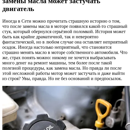
замены масла может застучать
пользу
двигатель
почем
после
замен
Иногда в Сети можно прочитать страшную историю о том,
масла
что после замены масла в моторе появился какой-то страшный
может
стук, который обернулся серьёзной поломкой. История может
застуч
быть как крайне драматичной, так и невероятно
двигат
фантастической, но в любом случае она оставляет неприятный
осадок. Иногда настолько неприятный, что становится
страшно менять масло в моторе собственного автомобиля. Что
же, страх понять можно: никому не хочется выбрасывать
много денег на ремонт машины, тем более после такой
полезной процедуры, как замена масла. Но правда ли после
этой несложной работы мотор может застучать и даже выйти
из строя? Увы, правда. Но не без оснований и предпосылок.