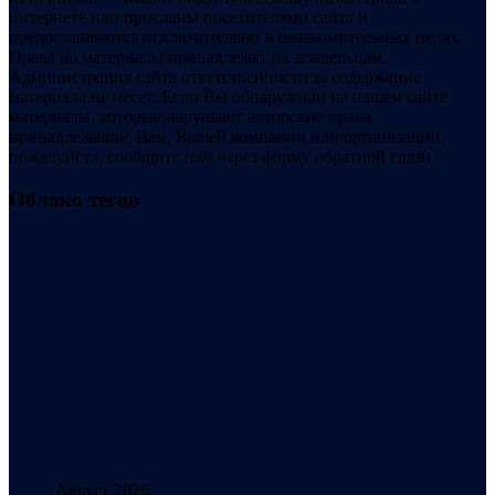
интернете или присланы посетителями сайта и
предоставляются исключительно в ознакомительных целях.
Права на материалы принадлежат их владельцам.
Администрация сайта ответственности за содержание
материала не несет. Если Вы обнаружили на нашем сайте
материалы, которые нарушают авторские права,
принадлежащие Вам, Вашей компании или организации,
пожалуйста, сообщите нам через форму обратной связи.
Облако тегов
Август 2026