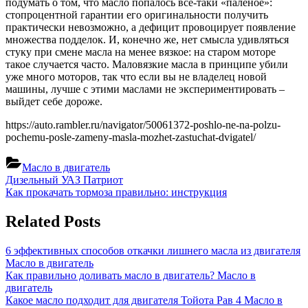
подумать о том, что масло попалось всё-таки «палёное»:
стопроцентной гарантии его оригинальности получить
практически невозможно, а дефицит провоцирует появление
множества подделок. И, конечно же, нет смысла удивляться
стуку при смене масла на менее вязкое: на старом моторе
такое случается часто. Маловязкие масла в принципе убили
уже много моторов, так что если вы не владелец новой
машины, лучше с этими маслами не экспериментировать –
выйдет себе дороже.
https://auto.rambler.ru/navigator/50061372-poshlo-ne-na-polzu-
pochemu-posle-zameny-masla-mozhet-zastuchat-dvigatel/
Масло в двигатель
Навигация
Previous
Дизельный УАЗ Патриот
Post:
Next
Как прокачать тормоза правильно: инструкция
по
Post:
записям
Related Posts
6 эффективных способов откачки лишнего масла из двигателя
Масло в двигатель
Как правильно доливать масло в двигатель?
Масло в
двигатель
Какое масло подходит для двигателя Тойота Рав 4
Масло в