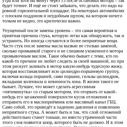
утра или хотя бы минут через 15 после остановки мотора – так
будет точнее. И ещё не стоит забывать, что делать это надо на
ровной горизонтальной площадке. На некоторых автомобилях
с плоским поддоном и неудобным щупом, на котором ничего
толком не видно, это критически важно.
Упущенный после замены уровень – это самая вероятная и
приятная причина стука, которую легко как обнаружить, так и
устранить. Но иногда случаются и более неприятные вещи.
Часто стук после замены масла вызван не столько заменой,
сколько промывкой старого и не слишком ухоженного мотора
промывочным маслом. Такое обычно бывает с теми, кто по
какой-то причине не любит следить за своей машиной, но при
этом рискует заливать в мотор какую-нибудь чудесную жижу,
которая восстанавливает всю цилиндро-поршневую группу,
включая кольца поршней, сами поршни, гильзы цилиндров,
вкладыши коленвала и невинность хона. В жизни такого не
бывает. Лучшее, что может сделать агрессивная
«пятиминутка» со старым мотором, это оторвать от какой-
нибудь его загаженной поверхности кусок отложения и
отправить его в маслоприёмник или масляный канал ГБЦ.
Само собой, это приведёт к падению давления и появлению
неприятного стука. А может быть и так, что слой отложений
действительно станет тоньше, но вместо утраченной части
этого слоя появится зазор, которого быть не должно. И в этом