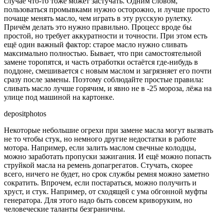
случае что-то тоже может застучать. Одним словом,
пользоваться промывками нужно осторожно, и лучше просто
почаще менять масло, чем играть в эту русскую рулетку.
Причём делать это нужно правильно. Процесс вроде бы
простой, но требует аккуратности и точности. При этом есть
ещё один важный фактор: старое масло нужно сливать
максимально полностью. Бывает, что при самостоятельной
замене торопятся, и часть отработки остаётся где-нибудь в
поддоне, смешивается с новым маслом и загрязняет его почти
сразу после замены. Поэтому соблюдайте простые правила:
сливать масло лучше горячим, и явно не в -25 мороза, лёжа на
улице под машиной на картонке.
depositphotos
Некоторые небольшие огрехи при замене масла могут вызвать
не то чтобы стук, но немного другие недостатки в работе
мотора. Например, если залить маслом свечные колодцы,
можно заработать пропуски зажигания. И ещё можно попасть
струйкой масла на ремень допагрегатов. Стучать, скорее
всего, ничего не будет, но срок службы ремня можно заметно
сократить. Впрочем, если постараться, можно получить и
хруст, и стук. Например, от сходящей с ума обгонной муфты
генератора. Для этого надо быть совсем криворуким, но
человеческие таланты безграничны.