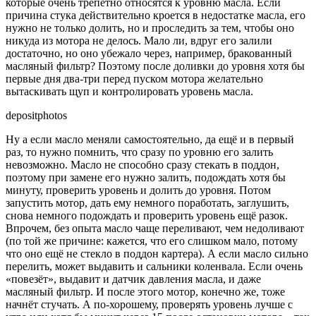
которые очень трепетно относятся к уровню масла. Если
причина стука действительно кроется в недостатке масла, его
нужно не только долить, но и проследить за тем, чтобы оно
никуда из мотора не делось. Мало ли, вдруг его залили
достаточно, но оно убежало через, например, бракованный
масляный фильтр? Поэтому после доливки до уровня хотя бы
первые дня два-три перед пуском мотора желательно
вытаскивать щуп и контролировать уровень масла.
depositphotos
Ну а если масло меняли самостоятельно, да ещё и в первый
раз, то нужно помнить, что сразу по уровню его залить
невозможно. Масло не способно сразу стекать в поддон,
поэтому при замене его нужно залить, подождать хотя бы
минуту, проверить уровень и долить до уровня. Потом
запустить мотор, дать ему немного поработать, заглушить,
снова немного подождать и проверить уровень ещё разок.
Впрочем, без опыта масло чаще переливают, чем недоливают
(по той же причине: кажется, что его слишком мало, потому
что оно ещё не стекло в поддон картера). А если масло сильно
перелить, может выдавить и сальники коленвала. Если очень
«повезёт», выдавит и датчик давления масла, и даже
масляный фильтр. И после этого мотор, конечно же, тоже
начнёт стучать. А по-хорошему, проверять уровень лучше с