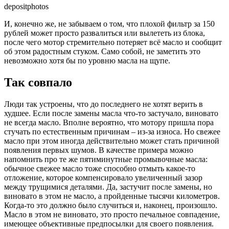
depositphotos
И, конечно же, не забываем о том, что плохой фильтр за 150
рублей может просто развалиться или вылететь из блока,
после чего мотор стремительно потеряет всё масло и сообщит
об этом радостным стуком. Само собой, не заметить это
невозможно хотя бы по уровню масла на щупе.
Так совпало
Люди так устроены, что до последнего не хотят верить в
худшее. Если после замены масла что-то застучало, виновато
не всегда масло. Вполне вероятно, что мотору пришла пора
стучать по естественным причинам – из-за износа. Но свежее
масло при этом иногда действительно может стать причиной
появления первых шумов. В качестве примера можно
напомнить про те же пятиминутные промывочные масла:
обычное свежее масло тоже способно отмыть какое-то
отложение, которое компенсировало увеличенный зазор
между трущимися деталями. Да, застучит после замены, но
виновато в этом не масло, а пройденные тысячи километров.
Когда-то это должно было случиться и, наконец, произошло.
Масло в этом не виновато, это просто печальное совпадение,
имеющее объективные предпосылки для своего появления.