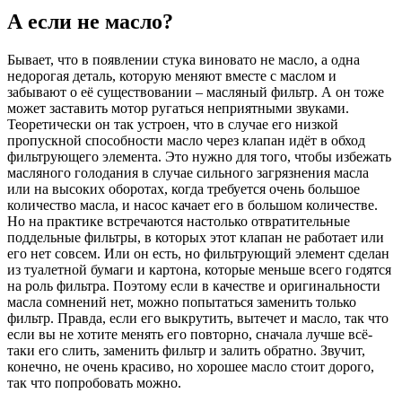
А если не масло?
Бывает, что в появлении стука виновато не масло, а одна
недорогая деталь, которую меняют вместе с маслом и
забывают о её существовании – масляный фильтр. А он тоже
может заставить мотор ругаться неприятными звуками.
Теоретически он так устроен, что в случае его низкой
пропускной способности масло через клапан идёт в обход
фильтрующего элемента. Это нужно для того, чтобы избежать
масляного голодания в случае сильного загрязнения масла
или на высоких оборотах, когда требуется очень большое
количество масла, и насос качает его в большом количестве.
Но на практике встречаются настолько отвратительные
поддельные фильтры, в которых этот клапан не работает или
его нет совсем. Или он есть, но фильтрующий элемент сделан
из туалетной бумаги и картона, которые меньше всего годятся
на роль фильтра. Поэтому если в качестве и оригинальности
масла сомнений нет, можно попытаться заменить только
фильтр. Правда, если его выкрутить, вытечет и масло, так что
если вы не хотите менять его повторно, сначала лучше всё-
таки его слить, заменить фильтр и залить обратно. Звучит,
конечно, не очень красиво, но хорошее масло стоит дорого,
так что попробовать можно.